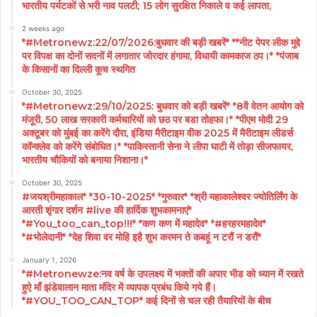
भारतीय पर्यटकों से भरी नाव पलटी; 15 लोग सुरक्षित निकाले व कई लापता,
2 weeks ago
*#Metronewz:22/07/2026:बुधवार की बड़ी खबरें* **नीट पेपर लीक मुद्दे
पर विपक्ष का दोनों सदनों में लगातार जोरदार हंगामा, विधायी कामकाज ठप।* *पंजाब
के किसानों का दिल्ली कूच स्थगित
October 30, 2025
*#Metronewz:29/10/2025: बुधवार को बड़ी खबरें* *8वें वेतन आयोग को
मंजूरी, 50 लाख सरकारी कर्मचारियों को छठ पर बडा तोहफा।* *पीएम मोदी 29
अक्टूबर को मुंबई का करेंगे दौरा, इंडिया मैरीटाइम वीक 2025 में मैरीटाइम लीडर्स
कॉन्क्लेव को करेंगे संबोधित।* *पाकिस्तानी सेना ने लीपा घाटी में तोड़ा सीजफायर,
भारतीय चौकियों को बनाया निशाना।*
October 30, 2025
#जयश्रीमहाकाल* *30-10-2025* *गुरुवार* *श्री महाकालेश्वर ज्योतिर्लिंग के
आरती शृंगार दर्शन #live की हार्दिक शुभकामनाएं*
*#You_too_can_top!!!* *कण कण में महादेव* *#हरहरमहादेव*
*#भोलेदानी* *देह शिवा वर मोहि इहै शुभ करमन ते कबहूं न टरौं न डरौं*
January 1, 2026
*#Metronewze:नव वर्ष के उपलक्ष्य में भक्तों की अपार भीड को ध्यान में रखते
हुऐ माँ झंडेवालान माता मंदिर में व्यापक प्रबंध किये गये हैं।
*#YOU_TOO_CAN_TOP* कई दिनों से चल रही तैयारियों के बीच