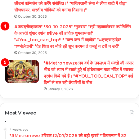
लीडर्स कॉन्क्लेव को करेंगे संबोधित।* *पाकिस्तानी सेना ने लीपा घाटी में तोड़ा
सीजफायर, भारतीय चौकियों को बनाया निशाना।*
October 30, 2025
#जयश्रीमहाकाल* *30-10-2025* *गुरुवार* *श्री महाकालेश्वर ज्योतिर्लिंग
के आरती शृंगार दर्शन #live की हार्दिक शुभकामनाएं*
*#You_too_can_top!!!* *कण कण में महादेव* *#हरहरमहादेव*
*#भोलेदानी* *देह शिवा वर मोहि इहै शुभ करमन ते कबहूं न टरौं न डरौं*
October 30, 2025
*#Metronewze:नव वर्ष के उपलक्ष्य में भक्तों की अपार
भीड को ध्यान में रखते हुऐ माँ झंडेवालान माता मंदिर में व्यापक
प्रबंध किये गये हैं। *#YOU_TOO_CAN_TOP* कई
दिनों से चल रही तैयारियों के बीच
January 1, 2026
Most Viewed
4 weeks ago
*#Metronewz:रविवार:12/07/2026 की बड़ी ख़बरें **वियतनाम में 32