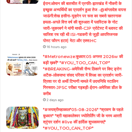
ईरान:ओमान की बातचीत में प्रगति-झारखंड में नौकरी के
इच्छुक अभ्यर्थियों का प्रदर्शन हुआ तेज -@बांग्लादेश वापस
जाऊंगी:शेख हसीना-यूक्रेन पर रूस का सबसे खतरनाक
हमला-अगले वित्त वर्ष की शुरुआत में प्लास्टिक के नोट
जारी-जुकरबर्ग ने मांगी माफी-CJP प्रोटेस्ट में ब्लास्ट की
साजिश रच रही थी ISI-गडकरी से जुड़ी आपत्तिजनक
पोस्ट फौरन हटाएं: मेटा और एक्स:HC
16 hours ago
*#Metronewze:बुधवार:05 अगस्त 2026w की
बड़ी ख़बरें* *#YOU_TOO_CAN_TOP*
*#BREAKING-अमेरिकी सैन्य ठिकाने पर किए ड्रोन
अटैक-लोकसभा संसद परिसर में विपक्ष का प्रदर्शन जारी-
त्रिशा पर दो अर्थी टिप्पणी मामले में उदयनिधि स्टालिन
गिरफ्तार-JPSC परीक्षा गड़बड़ी-ईरान-अमेरिका डील के
करीब
2 days ago
*#जयश्रीमहाकाल*05-08-2026* *श्रावण के पहले
बुधवार* *श्री महाकालेश्वर ज्योतिर्लिंग जी के भस्म आरती
श्रृंगार दर्शन #live कीं हार्दिक शुभकामनाएं*
*#YOU_TOO_CAN_TOP*