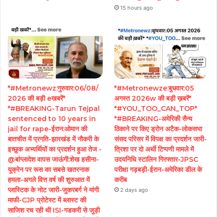
15 hours ago
*#Metronewz:गुरुवार:06/08/
*#Metronewze:बुधवार:05
2026 की बड़ी eखबरें*
अगस्त 2026w की बड़ी ख़बरें*
*#BREAKING-Tarun Tejpal
*#YOU_TOO_CAN_TOP*
sentenced to 10 years in
*#BREAKING-अमेरिकी सैन्य
jail for rape-ईरान:ओमान की
ठिकाने पर किए ड्रोन अटैक-लोकसभा
बातचीत में प्रगति-झारखंड में नौकरी के
संसद परिसर में विपक्ष का प्रदर्शन जारी-
इच्छुक अभ्यर्थियों का प्रदर्शन हुआ तेज -
त्रिशा पर दो अर्थी टिप्पणी मामले में
@बांग्लादेश वापस जाऊंगी:शेख हसीना-
उदयनिधि स्टालिन गिरफ्तार-JPSC
यूक्रेन पर रूस का सबसे खतरनाक
परीक्षा गड़बड़ी-ईरान-अमेरिका डील के
हमला-अगले वित्त वर्ष की शुरुआत में
करीब
प्लास्टिक के नोट जारी-जुकरबर्ग ने मांगी
2 days ago
माफी-CJP प्रोटेस्ट में ब्लास्ट की
साजिश रच रही थी ISI-गडकरी से जुड़ी