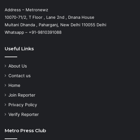
Address – Metronewz
10070-71/2, T Floor , Lane 2nd , Dnana House
Multani Dhanda , Paharganj, New Delhi 110055 Delhi
Whatsapp – +91-9810391088
Useful Links
About Us
Contact us
Home
Join Reporter
Privacy Policy
Verify Reporter
Metro Press Club