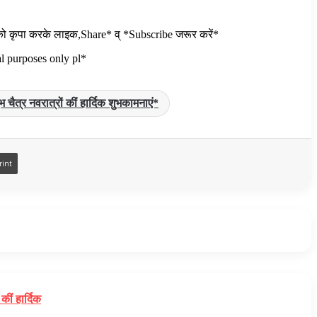
ो कृपा करके लाइक,Share* व् *Subscribe जरूर करें*
l purposes only pl*
चैत्र नवरात्रों कीं हार्दिक शुभकामनाएं*
rint
ीं हार्दिक