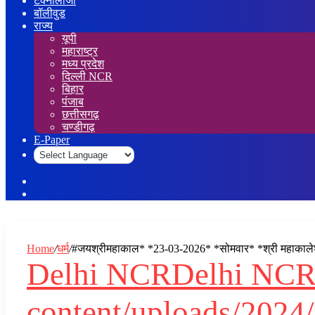
टेक्नोलॉजी
बॉलीवुड
राज्य
यूपी
महाराष्ट्र
मध्य प्रदेश
दिल्ली NCR
बिहार
पंजाब
छत्तीसगढ़
चण्डीगढ़
E-Paper
Sidebar
Log
In
Home
/
धर्म
/
#जयश्रीमहाकाल* *23-03-2026* *सोमवार* *श्री महाकालेश्वर ज्य
Delhi NCR
Delhi NC
content/uploads/2024/