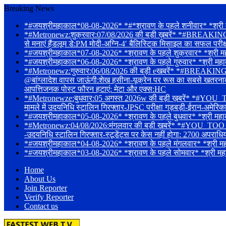
Breaking News
*#जयश्रीमहाकाल*08-08-2026* *#*श्रावण के पहले शनीवार* *श्री मह
*#Metronewz:शुक्रवार:07/08/2026 की बड़ी ख़बरें* *#BREAKING-संस
से मनाएं हैंडलूम डे:PM मोदी-अग्नि-4′ बैलिस्टिक मिसाइल का सफल परी
*#जयश्रीमहाकाल*07-08-2026* *श्रावण के पहले शुक्रवार* *श्री महाकाले
*#जयश्रीमहाकाल*06-08-2026* *श्रावण के पहले गुरुवार* *श्री महाक
*#Metronewz:गुरुवार:06/08/2026 की बड़ी eखबरें* *#BREAKING-Tarun 
@बांग्लादेश वापस जाऊंगी:शेख हसीना-यूक्रेन पर रूस का सबसे खतरनाक हमल
आपत्तिजनक पोस्ट फौरन हटाएं: मेटा और एक्स:HC
*#Metronewze:बुधवार:05 अगस्त 2026w की बड़ी ख़बरें* *#YOU_TOO
मामले में उदयनिधि स्टालिन गिरफ्तार-JPSC परीक्षा गड़बड़ी-ईरान-अमेरि
*#जयश्रीमहाकाल*05-08-2026* *श्रावण के पहले बुधवार* *श्री महाका
*#Metronewz:04/08/2026:मंगलवार की बड़ी खबरें* *#YOU_TOO_CAN_T
-उदयनिधि स्टालिन गिरफ्तार-स्टूडेंट्स पर केस नहीं होगा: 2700 अपराधि
*#जयश्रीमहाकाल*04-08-2026* *श्रावण के पहले मंगलवार* *श्री महाकालेश
*#जयश्रीमहाकाल*03-08-2026* *श्रावण के पहले सोमवार* *श्री महाकालेश्
Home
About Us
Join Reporter
Verify Reporter
Contact us