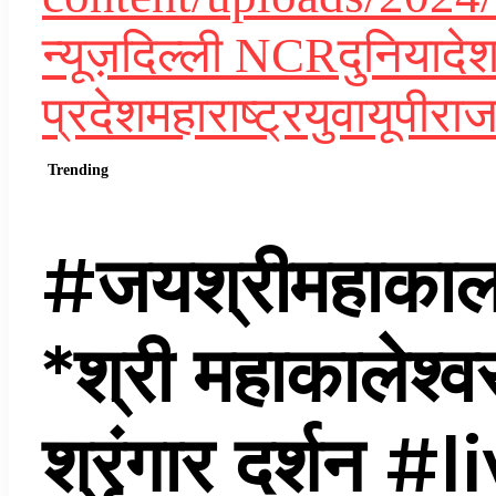
न्यूज़
दिल्ली NCR
दुनिया
दे
प्रदेश
महाराष्ट्र
युवा
यूपी
राज
Trending
#जयश्रीमहाका
*श्री महाकालेश्व
श्रृंगार दर्शन #li