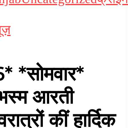
ूज़
* *सोमवार*
े भस्म आरती
ात्रों कीं हार्दिक