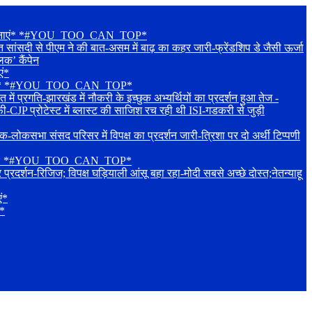
िक शुभकामनाएं* *#YOU_TOO_CAN_TOP*
दी से पीएम ने की बात-असम में बाढ़ का कहर जारी-फ्रेंडशिप डे जैसी ऊर्जा
िक’ कैंपेन
एं*
शुभकामनाएं* *#YOU_TOO_CAN_TOP*
रगति-झारखंड में नौकरी के इच्छुक अभ्यर्थियों का प्रदर्शन हुआ तेज -
ी-CJP प्रोटेस्ट में ब्लास्ट की साजिश रच रही थी ISI-गडकरी से जुड़ी
संसद परिसर में विपक्ष का प्रदर्शन जारी-त्रिशा पर दो अर्थी टिप्पणी
शुभकामनाएं* *#YOU_TOO_CAN_TOP*
रिजिज; विपक्ष घड़ियाली आंसू बहा रहा-मोदी सबसे अच्छे दोस्त;नेतन्याहू
ं*
ं*