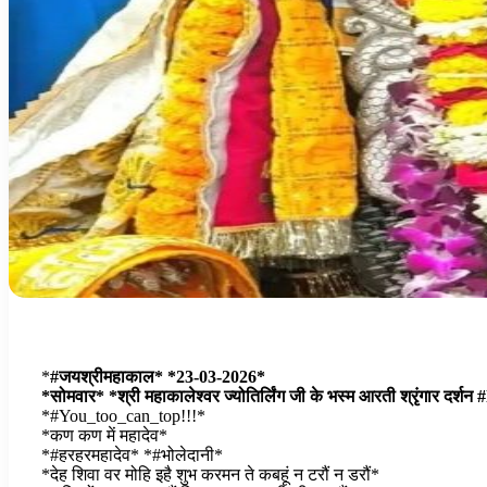
*
#जयश्रीमहाकाल* *23-03-2026*
*सोमवार* *श्री महाकालेश्वर ज्योतिर्लिंग जी के भस्म आरती श्रृंगार दर्शन #l
*#You_too_can_top!!!*
*कण कण में महादेव*
*#हरहरमहादेव* *#भोलेदानी*
*देह शिवा वर मोहि इहै शुभ करमन ते कबहूं न टरौं न डरौं*