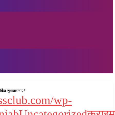
र्दिक शुभकामनाएं*
essclub.com/wp-
njab
Uncategorized
क्राइम