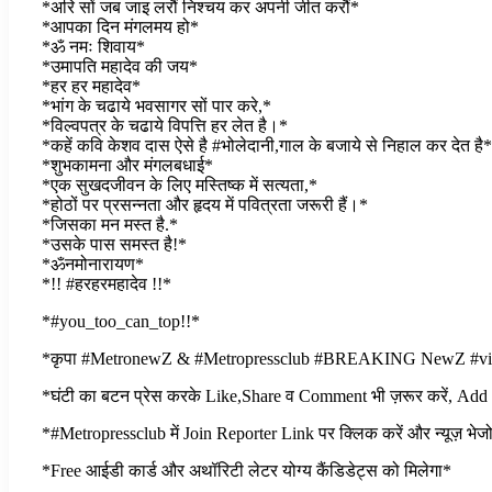
*अरि सों जब जाइ लरौं निश्चय कर अपनी जीत करौं*
*आपका दिन मंगलमय हो*
*ॐ नमः शिवाय*
*उमापति महादेव की जय*
*हर हर महादेव*
*भांग के चढाये भवसागर सों पार करे,*
*विल्वपत्र के चढाये विपत्ति हर लेत है।*
*कहें कवि केशव दास ऐसे है #भोलेदानी,गाल के बजाये से निहाल कर देत है*
*शुभकामना और मंगलबधाई*
*एक सुखदजीवन के लिए मस्तिष्क में सत्यता,*
*होठों पर प्रसन्नता और हृदय में पवित्रता जरूरी हैं।*
*जिसका मन मस्त है.*
*उसके पास समस्त है!*
*ॐनमोनारायण*
*!! #हरहरमहादेव !!*
*#you_too_can_top!!*
*कृपा #MetronewZ & #Metropressclub #BREAKING NewZ #viralpos
*घंटी का बटन प्रेस करके Like,Share व Comment भी ज़रूर करें, Add
*#Metropressclub में Join Reporter Link पर क्लिक करें और न्यूज़ भेज
*Free आईडी कार्ड और अथॉरिटी लेटर योग्य कैंडिडेट्स को मिलेगा*