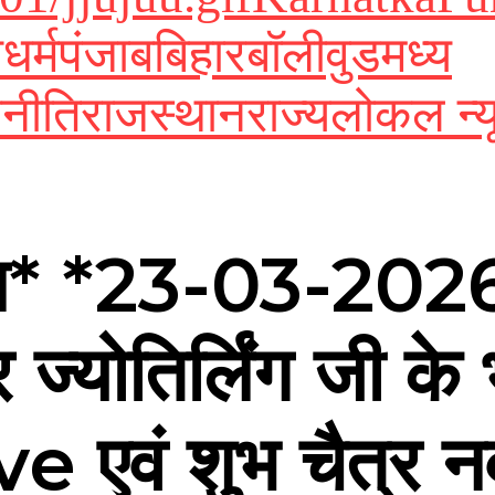
श
धर्म
पंजाब
बिहार
बॉलीवुड
मध्य
नीति
राजस्थान
राज्य
लोकल न्य
ल* *23-03-2026
र ज्योतिर्लिंग जी क
ve एवं शुभ चैत्र नवर