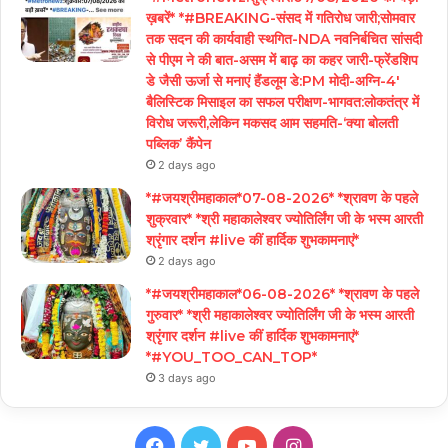
ख़बरें* *#BREAKING-संसद में गतिरोध जारी;सोमवार
तक सदन की कार्यवाही स्थगित-NDA नवनिर्बचित सांसदी
से पीएम ने की बात-असम में बाढ़ का कहर जारी-फ्रेंडशिप
डे जैसी ऊर्जा से मनाएं हैंडलूम डे:PM मोदी-अग्नि-4′
बैलिस्टिक मिसाइल का सफल परीक्षण-भागवत:लोकतंत्र में
विरोध जरूरी,लेकिन मकसद आम सहमति-‘क्या बोलती
पब्लिक’ कैंपेन
2 days ago
*#जयश्रीमहाकाल*07-08-2026* *श्रावण के पहले
शुक्रवार* *श्री महाकालेश्वर ज्योतिर्लिंग जी के भस्म आरती
श्रृंगार दर्शन #live कीं हार्दिक शुभकामनाएं*
2 days ago
*#जयश्रीमहाकाल*06-08-2026* *श्रावण के पहले
गुरुवार* *श्री महाकालेश्वर ज्योतिर्लिंग जी के भस्म आरती
श्रृंगार दर्शन #live कीं हार्दिक शुभकामनाएं*
*#YOU_TOO_CAN_TOP*
3 days ago
Facebook
Twitter
YouTube
Instagram