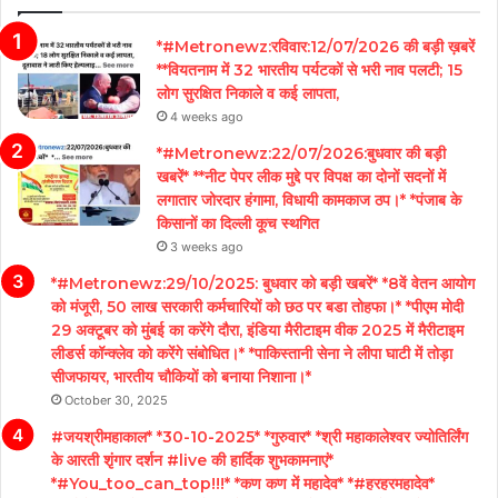
*#Metronewz:रविवार:12/07/2026 की बड़ी ख़बरें
**वियतनाम में 32 भारतीय पर्यटकों से भरी नाव पलटी; 15
लोग सुरक्षित निकाले व कई लापता,
4 weeks ago
*#Metronewz:22/07/2026:बुधवार की बड़ी
खबरें* **नीट पेपर लीक मुद्दे पर विपक्ष का दोनों सदनों में
लगातार जोरदार हंगामा, विधायी कामकाज ठप।* *पंजाब के
किसानों का दिल्ली कूच स्थगित
3 weeks ago
*#Metronewz:29/10/2025: बुधवार को बड़ी खबरें* *8वें वेतन आयोग
को मंजूरी, 50 लाख सरकारी कर्मचारियों को छठ पर बडा तोहफा।* *पीएम मोदी
29 अक्टूबर को मुंबई का करेंगे दौरा, इंडिया मैरीटाइम वीक 2025 में मैरीटाइम
लीडर्स कॉन्क्लेव को करेंगे संबोधित।* *पाकिस्तानी सेना ने लीपा घाटी में तोड़ा
सीजफायर, भारतीय चौकियों को बनाया निशाना।*
October 30, 2025
#जयश्रीमहाकाल* *30-10-2025* *गुरुवार* *श्री महाकालेश्वर ज्योतिर्लिंग
के आरती शृंगार दर्शन #live की हार्दिक शुभकामनाएं*
*#You_too_can_top!!!* *कण कण में महादेव* *#हरहरमहादेव*