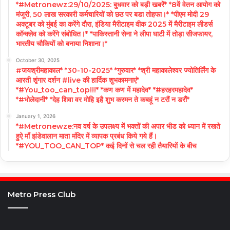
*#Metronewz:29/10/2025: बुधवार को बड़ी खबरें* *8वें वेतन आयोग को
मंजूरी, 50 लाख सरकारी कर्मचारियों को छठ पर बडा तोहफा।* *पीएम मोदी 29
अक्टूबर को मुंबई का करेंगे दौरा, इंडिया मैरीटाइम वीक 2025 में मैरीटाइम लीडर्स
कॉन्क्लेव को करेंगे संबोधित।* *पाकिस्तानी सेना ने लीपा घाटी में तोड़ा सीजफायर,
भारतीय चौकियों को बनाया निशाना।*
October 30, 2025
#जयश्रीमहाकाल* *30-10-2025* *गुरुवार* *श्री महाकालेश्वर ज्योतिर्लिंग के
आरती शृंगार दर्शन #live की हार्दिक शुभकामनाएं*
*#You_too_can_top!!!* *कण कण में महादेव* *#हरहरमहादेव*
*#भोलेदानी* *देह शिवा वर मोहि इहै शुभ करमन ते कबहूं न टरौं न डरौं*
January 1, 2026
*#Metronewze:नव वर्ष के उपलक्ष्य में भक्तों की अपार भीड को ध्यान में रखते
हुऐ माँ झंडेवालान माता मंदिर में व्यापक प्रबंध किये गये हैं।
*#YOU_TOO_CAN_TOP* कई दिनों से चल रही तैयारियों के बीच
Metro Press Club