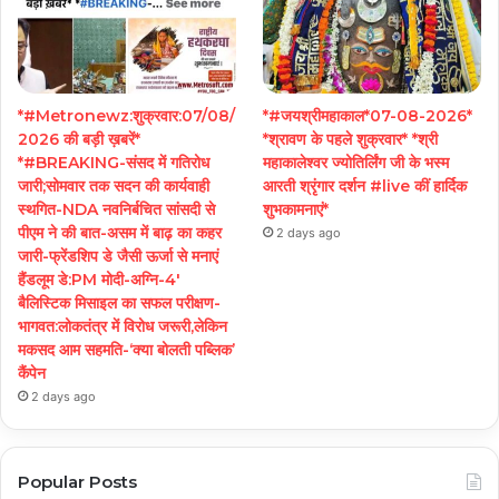
*#Metronewz:शुक्रवार:07/08/
*#जयश्रीमहाकाल*07-08-2026*
2026 की बड़ी ख़बरें*
*श्रावण के पहले शुक्रवार* *श्री
*#BREAKING-संसद में गतिरोध
महाकालेश्वर ज्योतिर्लिंग जी के भस्म
जारी;सोमवार तक सदन की कार्यवाही
आरती श्रृंगार दर्शन #live कीं हार्दिक
स्थगित-NDA नवनिर्बचित सांसदी से
शुभकामनाएं*
पीएम ने की बात-असम में बाढ़ का कहर
2 days ago
जारी-फ्रेंडशिप डे जैसी ऊर्जा से मनाएं
हैंडलूम डे:PM मोदी-अग्नि-4′
बैलिस्टिक मिसाइल का सफल परीक्षण-
भागवत:लोकतंत्र में विरोध जरूरी,लेकिन
मकसद आम सहमति-‘क्या बोलती पब्लिक’
कैंपेन
2 days ago
Popular Posts