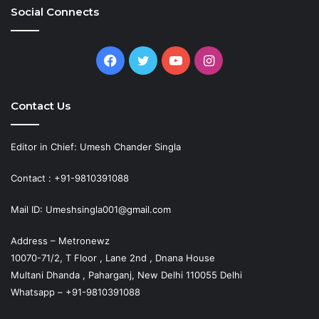
Social Connects
Facebook
Twitter
YouTube
Instagram
Contact Us
Editor in Chief: Umesh Chander Singla
Contact : +91-9810391088
Mail ID: Umeshsingla001@gmail.com
Address – Metronewz
10070-71/2, T Floor , Lane 2nd , Dnana House
Multani Dhanda , Paharganj, New Delhi 110055 Delhi
Whatsapp – +91-9810391088