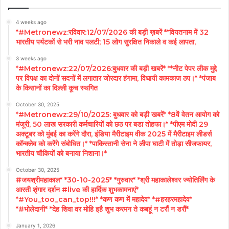
4 weeks ago
*#Metronewz:रविवार:12/07/2026 की बड़ी ख़बरें **वियतनाम में 32
भारतीय पर्यटकों से भरी नाव पलटी; 15 लोग सुरक्षित निकाले व कई लापता,
3 weeks ago
*#Metronewz:22/07/2026:बुधवार की बड़ी खबरें* **नीट पेपर लीक मुद्दे
पर विपक्ष का दोनों सदनों में लगातार जोरदार हंगामा, विधायी कामकाज ठप।* *पंजाब
के किसानों का दिल्ली कूच स्थगित
October 30, 2025
*#Metronewz:29/10/2025: बुधवार को बड़ी खबरें* *8वें वेतन आयोग को
मंजूरी, 50 लाख सरकारी कर्मचारियों को छठ पर बडा तोहफा।* *पीएम मोदी 29
अक्टूबर को मुंबई का करेंगे दौरा, इंडिया मैरीटाइम वीक 2025 में मैरीटाइम लीडर्स
कॉन्क्लेव को करेंगे संबोधित।* *पाकिस्तानी सेना ने लीपा घाटी में तोड़ा सीजफायर,
भारतीय चौकियों को बनाया निशाना।*
October 30, 2025
#जयश्रीमहाकाल* *30-10-2025* *गुरुवार* *श्री महाकालेश्वर ज्योतिर्लिंग के
आरती शृंगार दर्शन #live की हार्दिक शुभकामनाएं*
*#You_too_can_top!!!* *कण कण में महादेव* *#हरहरमहादेव*
*#भोलेदानी* *देह शिवा वर मोहि इहै शुभ करमन ते कबहूं न टरौं न डरौं*
January 1, 2026