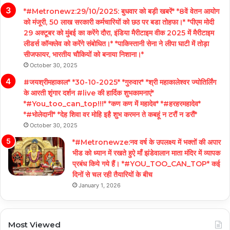
*#Metronewz:29/10/2025: बुधवार को बड़ी खबरें* *8वें वेतन आयोग
को मंजूरी, 50 लाख सरकारी कर्मचारियों को छठ पर बडा तोहफा।* *पीएम मोदी
29 अक्टूबर को मुंबई का करेंगे दौरा, इंडिया मैरीटाइम वीक 2025 में मैरीटाइम
लीडर्स कॉन्क्लेव को करेंगे संबोधित।* *पाकिस्तानी सेना ने लीपा घाटी में तोड़ा
सीजफायर, भारतीय चौकियों को बनाया निशाना।*
October 30, 2025
#जयश्रीमहाकाल* *30-10-2025* *गुरुवार* *श्री महाकालेश्वर ज्योतिर्लिंग
के आरती शृंगार दर्शन #live की हार्दिक शुभकामनाएं*
*#You_too_can_top!!!* *कण कण में महादेव* *#हरहरमहादेव*
*#भोलेदानी* *देह शिवा वर मोहि इहै शुभ करमन ते कबहूं न टरौं न डरौं*
October 30, 2025
*#Metronewze:नव वर्ष के उपलक्ष्य में भक्तों की अपार
भीड को ध्यान में रखते हुऐ माँ झंडेवालान माता मंदिर में व्यापक
प्रबंध किये गये हैं। *#YOU_TOO_CAN_TOP* कई
दिनों से चल रही तैयारियों के बीच
January 1, 2026
Most Viewed