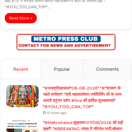
बिके,87% ने भारतीय सामान खरीदा-महागठबंधन में सीटों पर तनातनी बढ़ी -
*#YOU_TOO_CAN_TOP*…
Read More »
Recent
Popular
Comments
*#जयश्रीमहाकाल*08-08-2026* *#*श्रावण के
पहले शनीवार* *श्री महाकालेश्वर ज्योतिर्लिंग जी के भस्म
आरती श्रृंगार दर्शन #live कीं हार्दिक शुभकामनाएं*
*#YOU_TOO_CAN_TOP*
15 hours ago
*#Metronewz:शुक्रवार:07/08/2026 की बड़ी
ख़बरें* *#BREAKING-संसद में गतिरोध जारी;सोमवार