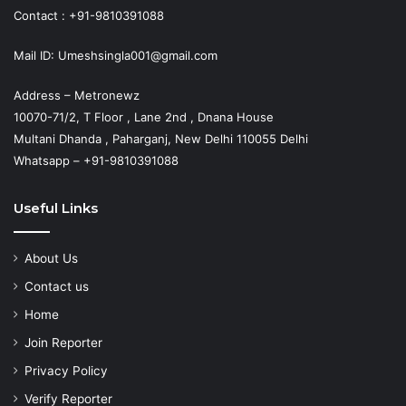
Contact : +91-9810391088
Mail ID: Umeshsingla001@gmail.com
Address – Metronewz
10070-71/2, T Floor , Lane 2nd , Dnana House
Multani Dhanda , Paharganj, New Delhi 110055 Delhi
Whatsapp – +91-9810391088
Useful Links
About Us
Contact us
Home
Join Reporter
Privacy Policy
Verify Reporter