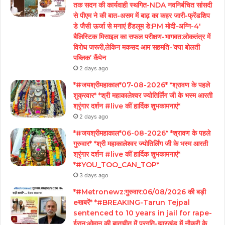
तक सदन की कार्यवाही स्थगित-NDA नवनिर्बचित सांसदी
से पीएम ने की बात-असम में बाढ़ का कहर जारी-फ्रेंडशिप
डे जैसी ऊर्जा से मनाएं हैंडलूम डे:PM मोदी-अग्नि-4′
बैलिस्टिक मिसाइल का सफल परीक्षण-भागवत:लोकतंत्र में
विरोध जरूरी,लेकिन मकसद आम सहमति-‘क्या बोलती
पब्लिक’ कैंपेन
2 days ago
*#जयश्रीमहाकाल*07-08-2026* *श्रावण के पहले
शुक्रवार* *श्री महाकालेश्वर ज्योतिर्लिंग जी के भस्म आरती
श्रृंगार दर्शन #live कीं हार्दिक शुभकामनाएं*
2 days ago
*#जयश्रीमहाकाल*06-08-2026* *श्रावण के पहले
गुरुवार* *श्री महाकालेश्वर ज्योतिर्लिंग जी के भस्म आरती
श्रृंगार दर्शन #live कीं हार्दिक शुभकामनाएं*
*#YOU_TOO_CAN_TOP*
3 days ago
*#Metronewz:गुरुवार:06/08/2026 की बड़ी
eखबरें* *#BREAKING-Tarun Tejpal
sentenced to 10 years in jail for rape-
ईरान:ओमान की बातचीत में प्रगति-झारखंड में नौकरी के