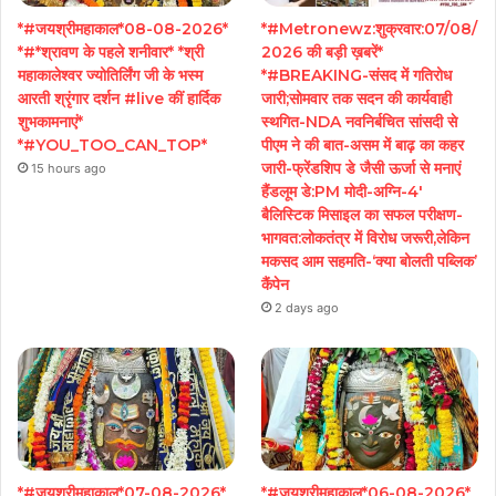
*#जयश्रीमहाकाल*08-08-2026*
*#Metronewz:शुक्रवार:07/08/
*#*श्रावण के पहले शनीवार* *श्री
2026 की बड़ी ख़बरें*
महाकालेश्वर ज्योतिर्लिंग जी के भस्म
*#BREAKING-संसद में गतिरोध
आरती श्रृंगार दर्शन #live कीं हार्दिक
जारी;सोमवार तक सदन की कार्यवाही
शुभकामनाएं*
स्थगित-NDA नवनिर्बचित सांसदी से
*#YOU_TOO_CAN_TOP*
पीएम ने की बात-असम में बाढ़ का कहर
जारी-फ्रेंडशिप डे जैसी ऊर्जा से मनाएं
15 hours ago
हैंडलूम डे:PM मोदी-अग्नि-4′
बैलिस्टिक मिसाइल का सफल परीक्षण-
भागवत:लोकतंत्र में विरोध जरूरी,लेकिन
मकसद आम सहमति-‘क्या बोलती पब्लिक’
कैंपेन
2 days ago
*#जयश्रीमहाकाल*07-08-2026*
*#जयश्रीमहाकाल*06-08-2026*