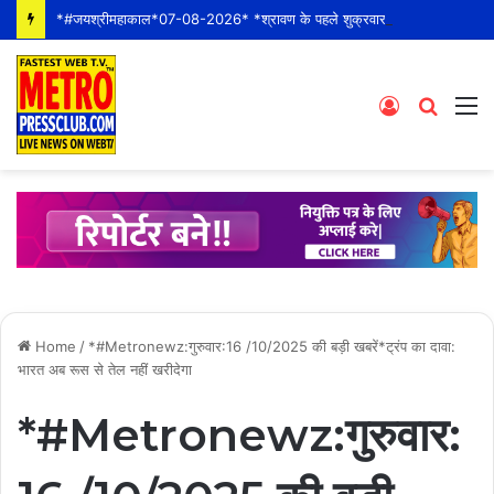
*#जयश्रीमहाकाल*07-08-2026* *श्रावण के पहले शुक्रवार* *श्री महाकालेश्वर ज्योतिर्लिंग जी के भस्म आरती श्रृंगार दर्शन #live कीं हार्दिक शुभकामनाएं*
Log
Searc
M
In
for
Home
/
*#Metronewz:गुरुवार:16 /10/2025 की बड़ी खबरें*ट्रंप का दावा:
भारत अब रूस से तेल नहीं खरीदेगा
*#Metronewz:गुरुवार: