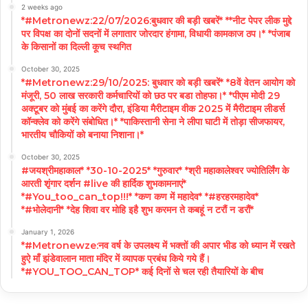
2 weeks ago
*#Metronewz:22/07/2026:बुधवार की बड़ी खबरें* **नीट पेपर लीक मुद्दे
पर विपक्ष का दोनों सदनों में लगातार जोरदार हंगामा, विधायी कामकाज ठप।* *पंजाब
के किसानों का दिल्ली कूच स्थगित
October 30, 2025
*#Metronewz:29/10/2025: बुधवार को बड़ी खबरें* *8वें वेतन आयोग को
मंजूरी, 50 लाख सरकारी कर्मचारियों को छठ पर बडा तोहफा।* *पीएम मोदी 29
अक्टूबर को मुंबई का करेंगे दौरा, इंडिया मैरीटाइम वीक 2025 में मैरीटाइम लीडर्स
कॉन्क्लेव को करेंगे संबोधित।* *पाकिस्तानी सेना ने लीपा घाटी में तोड़ा सीजफायर,
भारतीय चौकियों को बनाया निशाना।*
October 30, 2025
#जयश्रीमहाकाल* *30-10-2025* *गुरुवार* *श्री महाकालेश्वर ज्योतिर्लिंग के
आरती शृंगार दर्शन #live की हार्दिक शुभकामनाएं*
*#You_too_can_top!!!* *कण कण में महादेव* *#हरहरमहादेव*
*#भोलेदानी* *देह शिवा वर मोहि इहै शुभ करमन ते कबहूं न टरौं न डरौं*
January 1, 2026
*#Metronewze:नव वर्ष के उपलक्ष्य में भक्तों की अपार भीड को ध्यान में रखते
हुऐ माँ झंडेवालान माता मंदिर में व्यापक प्रबंध किये गये हैं।
*#YOU_TOO_CAN_TOP* कई दिनों से चल रही तैयारियों के बीच