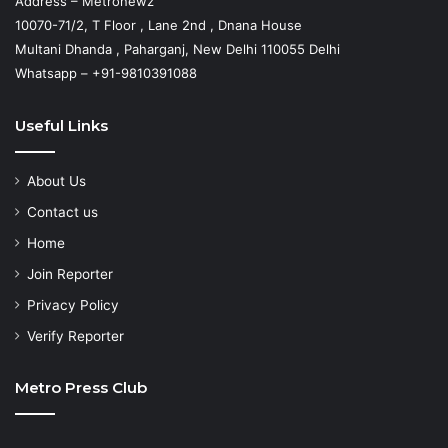
Address – Metronewz
10070-71/2, T Floor , Lane 2nd , Dnana House
Multani Dhanda , Paharganj, New Delhi 110055 Delhi
Whatsapp – +91-9810391088
Useful Links
About Us
Contact us
Home
Join Reporter
Privacy Policy
Verify Reporter
Metro Press Club