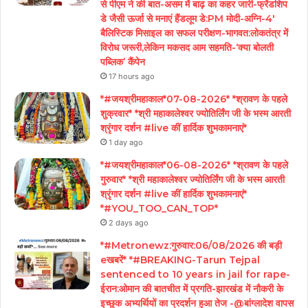
से पीएम ने की बात-असम में बाढ़ का कहर जारी-फ्रेंडशिप
डे जैसी ऊर्जा से मनाएं हैंडलूम डे:PM मोदी-अग्नि-4′
बैलिस्टिक मिसाइल का सफल परीक्षण-भागवत:लोकतंत्र में
विरोध जरूरी,लेकिन मकसद आम सहमति-‘क्या बोलती
पब्लिक’ कैंपेन
17 hours ago
*#जयश्रीमहाकाल*07-08-2026* *श्रावण के पहले
शुक्रवार* *श्री महाकालेश्वर ज्योतिर्लिंग जी के भस्म आरती
श्रृंगार दर्शन #live कीं हार्दिक शुभकामनाएं*
1 day ago
*#जयश्रीमहाकाल*06-08-2026* *श्रावण के पहले
गुरुवार* *श्री महाकालेश्वर ज्योतिर्लिंग जी के भस्म आरती
श्रृंगार दर्शन #live कीं हार्दिक शुभकामनाएं*
*#YOU_TOO_CAN_TOP*
2 days ago
*#Metronewz:गुरुवार:06/08/2026 की बड़ी
eखबरें* *#BREAKING-Tarun Tejpal
sentenced to 10 years in jail for rape-
ईरान:ओमान की बातचीत में प्रगति-झारखंड में नौकरी के
इच्छुक अभ्यर्थियों का प्रदर्शन हुआ तेज -@बांग्लादेश वापस