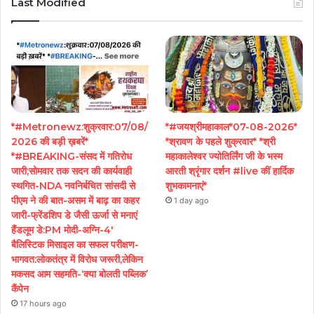
Last Modified
*#Metronewz:शुक्रवार:07/08/
*#जयश्रीमहाकाल*07-08-2026*
2026 की बड़ी ख़बरें*
*श्रावण के पहले शुक्रवार* *श्री
*#BREAKING-संसद में गतिरोध
महाकालेश्वर ज्योतिर्लिंग जी के भस्म
जारी;सोमवार तक सदन की कार्यवाही
आरती श्रृंगार दर्शन #live कीं हार्दिक
स्थगित-NDA नवनिर्बचित सांसदी से
शुभकामनाएं*
पीएम ने की बात-असम में बाढ़ का कहर
1 day ago
जारी-फ्रेंडशिप डे जैसी ऊर्जा से मनाएं
हैंडलूम डे:PM मोदी-अग्नि-4′
बैलिस्टिक मिसाइल का सफल परीक्षण-
भागवत:लोकतंत्र में विरोध जरूरी,लेकिन
मकसद आम सहमति-‘क्या बोलती पब्लिक’
कैंपेन
17 hours ago