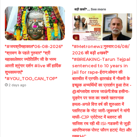
*#जयश्रीमहाकाल*06-08-2026*
*#Metronewz:गुरुवार:06/08/
*श्रावण के पहले गुरुवार* *श्री
2026 की बड़ी eखबरें*
महाकालेश्वर ज्योतिर्लिंग जी के भस्म
*#BREAKING-Tarun Tejpal
आरती श्रृंगार दर्शन #live कीं हार्दिक
sentenced to 10 years in
शुभकामनाएं*
jail for rape-ईरान:ओमान की
*#YOU_TOO_CAN_TOP*
बातचीत में प्रगति-झारखंड में नौकरी के
इच्छुक अभ्यर्थियों का प्रदर्शन हुआ तेज -
2 days ago
@बांग्लादेश वापस जाऊंगी:शेख हसीना-
यूक्रेन पर रूस का सबसे खतरनाक
हमला-अगले वित्त वर्ष की शुरुआत में
प्लास्टिक के नोट जारी-जुकरबर्ग ने मांगी
माफी-CJP प्रोटेस्ट में ब्लास्ट की
साजिश रच रही थी ISI-गडकरी से जुड़ी
आपत्तिजनक पोस्ट फौरन हटाएं: मेटा और
एक्स:HC