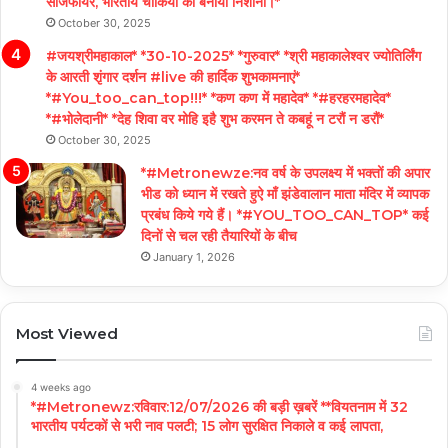
सीजफायर, भारतीय चौकियों को बनाया निशाना।*
October 30, 2025
#जयश्रीमहाकाल* *30-10-2025* *गुरुवार* *श्री महाकालेश्वर ज्योतिर्लिंग
के आरती शृंगार दर्शन #live की हार्दिक शुभकामनाएं*
*#You_too_can_top!!!* *कण कण में महादेव* *#हरहरमहादेव*
*#भोलेदानी* *देह शिवा वर मोहि इहै शुभ करमन ते कबहूं न टरौं न डरौं*
October 30, 2025
*#Metronewze:नव वर्ष के उपलक्ष्य में भक्तों की अपार
भीड को ध्यान में रखते हुऐ माँ झंडेवालान माता मंदिर में व्यापक
प्रबंध किये गये हैं। *#YOU_TOO_CAN_TOP* कई
दिनों से चल रही तैयारियों के बीच
January 1, 2026
Most Viewed
4 weeks ago
*#Metronewz:रविवार:12/07/2026 की बड़ी ख़बरें **वियतनाम में 32
भारतीय पर्यटकों से भरी नाव पलटी; 15 लोग सुरक्षित निकाले व कई लापता,