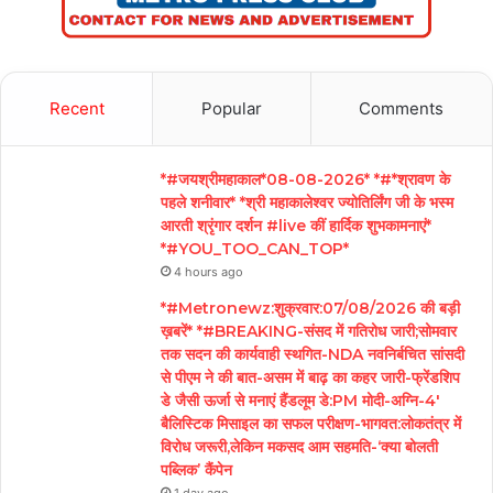
Recent
Popular
Comments
*#जयश्रीमहाकाल*08-08-2026* *#*श्रावण के
पहले शनीवार* *श्री महाकालेश्वर ज्योतिर्लिंग जी के भस्म
आरती श्रृंगार दर्शन #live कीं हार्दिक शुभकामनाएं*
*#YOU_TOO_CAN_TOP*
4 hours ago
*#Metronewz:शुक्रवार:07/08/2026 की बड़ी
ख़बरें* *#BREAKING-संसद में गतिरोध जारी;सोमवार
तक सदन की कार्यवाही स्थगित-NDA नवनिर्बचित सांसदी
से पीएम ने की बात-असम में बाढ़ का कहर जारी-फ्रेंडशिप
डे जैसी ऊर्जा से मनाएं हैंडलूम डे:PM मोदी-अग्नि-4′
बैलिस्टिक मिसाइल का सफल परीक्षण-भागवत:लोकतंत्र में
विरोध जरूरी,लेकिन मकसद आम सहमति-‘क्या बोलती
पब्लिक’ कैंपेन