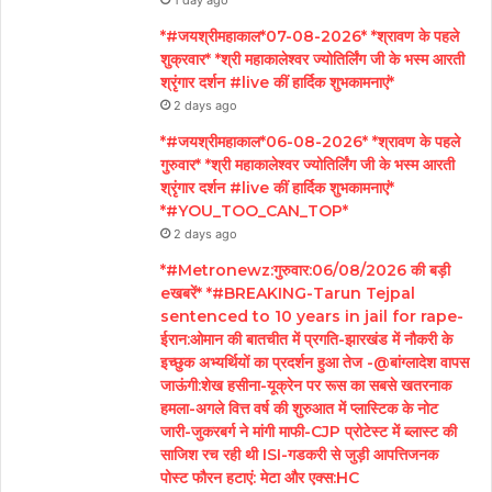
1 day ago
*#जयश्रीमहाकाल*07-08-2026* *श्रावण के पहले
शुक्रवार* *श्री महाकालेश्वर ज्योतिर्लिंग जी के भस्म आरती
श्रृंगार दर्शन #live कीं हार्दिक शुभकामनाएं*
2 days ago
*#जयश्रीमहाकाल*06-08-2026* *श्रावण के पहले
गुरुवार* *श्री महाकालेश्वर ज्योतिर्लिंग जी के भस्म आरती
श्रृंगार दर्शन #live कीं हार्दिक शुभकामनाएं*
*#YOU_TOO_CAN_TOP*
2 days ago
*#Metronewz:गुरुवार:06/08/2026 की बड़ी
eखबरें* *#BREAKING-Tarun Tejpal
sentenced to 10 years in jail for rape-
ईरान:ओमान की बातचीत में प्रगति-झारखंड में नौकरी के
इच्छुक अभ्यर्थियों का प्रदर्शन हुआ तेज -@बांग्लादेश वापस
जाऊंगी:शेख हसीना-यूक्रेन पर रूस का सबसे खतरनाक
हमला-अगले वित्त वर्ष की शुरुआत में प्लास्टिक के नोट
जारी-जुकरबर्ग ने मांगी माफी-CJP प्रोटेस्ट में ब्लास्ट की
साजिश रच रही थी ISI-गडकरी से जुड़ी आपत्तिजनक
पोस्ट फौरन हटाएं: मेटा और एक्स:HC