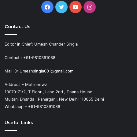
Facebook
Twitter
YouTube
Instagram
Contact Us
Editor in Chief: Umesh Chander Singla
Contact : +91-9810391088
Mail ID: Umeshsingla001@gmail.com
Address – Metronewz
10070-71/2, T Floor , Lane 2nd , Dnana House
Multani Dhanda , Paharganj, New Delhi 110055 Delhi
Whatsapp – +91-9810391088
Useful Links