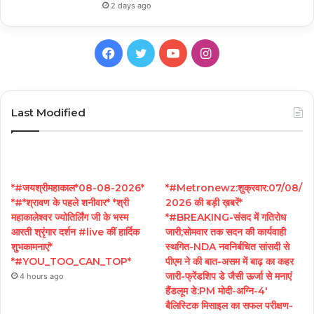
2 days ago
Facebook
Twitter
YouTube
Instagram
Last Modified
*#जयश्रीमहाकाल*08-08-2026*
*#Metronewz:शुक्रवार:07/08/
*#*श्रावण के पहले शनीवार* *श्री
2026 की बड़ी ख़बरें*
महाकालेश्वर ज्योतिर्लिंग जी के भस्म
*#BREAKING-संसद में गतिरोध
आरती श्रृंगार दर्शन #live कीं हार्दिक
जारी;सोमवार तक सदन की कार्यवाही
शुभकामनाएं*
स्थगित-NDA नवनिर्बचित सांसदी से
*#YOU_TOO_CAN_TOP*
पीएम ने की बात-असम में बाढ़ का कहर
जारी-फ्रेंडशिप डे जैसी ऊर्जा से मनाएं
4 hours ago
हैंडलूम डे:PM मोदी-अग्नि-4′
बैलिस्टिक मिसाइल का सफल परीक्षण-