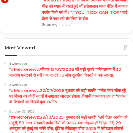
*#Metronewze:नव वर्ष के उपलक्ष्य में भक्तों की अपार
भीड को ध्यान में रखते हुऐ माँ झंडेवालान माता मंदिर में व्यापक
प्रबंध किये गये हैं। *#YOU_TOO_CAN_TOP* कई
दिनों से चल रही तैयारियों के बीच
January 1, 2026
Most Viewed
4 weeks ago
*#Metronewz:रविवार:12/07/2026 की बड़ी ख़बरें **वियतनाम में 32
भारतीय पर्यटकों से भरी नाव पलटी; 15 लोग सुरक्षित निकाले व कई लापता,
2 weeks ago
*#Metronewz:22/07/2026:बुधवार की बड़ी खबरें* **नीट पेपर लीक मुद्दे
पर विपक्ष का दोनों सदनों में लगातार जोरदार हंगामा, विधायी कामकाज ठप।* *पंजाब
के किसानों का दिल्ली कूच स्थगित
October 30, 2025
*#Metronewz:29/10/2025: बुधवार को बड़ी खबरें* *8वें वेतन आयोग को
मंजूरी, 50 लाख सरकारी कर्मचारियों को छठ पर बडा तोहफा।* *पीएम मोदी 29
अक्टूबर को मुंबई का करेंगे दौरा, इंडिया मैरीटाइम वीक 2025 में मैरीटाइम लीडर्स