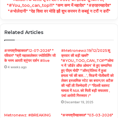
*#You_too_can_top!!!* *कण कण में महादेव* *#हरहरमहादेव*
*#भोलेदानी* *देह शिवा वर मोहि इहै शुभ करमन ते कबहूं न टरौं न डरौं*
Related Articles
#जयश्रीमहाकाल*12-07-2026* *
#Metronewz:19/12/2025:शु
रविवार* *श्री महाकालेश्वर ज्योतिर्लिंग जी
क्रवार की बड़ी खबरें*
के भस्म आरती श्रृंगार दर्शन #live
*#YOU_TOO_CAN_TOP**ओमा
न में ‘ऑर्डर ऑफ ओमान’ से हुए सम्मानित
4 weeks ago
हुए पीएम मोदी* *’ऑस्ट्रेलिया में हुआ
हमला गर्व की बात…’, सिडनी गोलीबारी को
लेकर इस्लामिक स्टेट का बयान,पर अटैक
की नहीं ली जिम्मेदारी।* *दिल्ली ब्लास्ट
मामला में NIA को मिली बड़ी सफलता ,
9वां आरोपी गिरफ्तार।*
December 19, 2025
Metronewz: #BREAKING
*#जयश्रीमहाकाल* *03-03-2026*