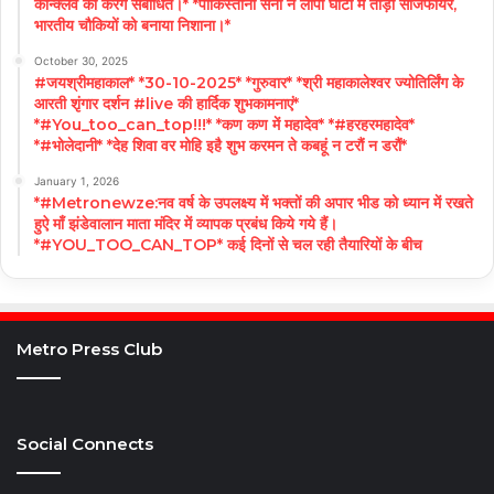
कॉन्क्लेव को करेंगे संबोधित।* *पाकिस्तानी सेना ने लीपा घाटी में तोड़ा सीजफायर,
भारतीय चौकियों को बनाया निशाना।*
October 30, 2025
#जयश्रीमहाकाल* *30-10-2025* *गुरुवार* *श्री महाकालेश्वर ज्योतिर्लिंग के
आरती शृंगार दर्शन #live की हार्दिक शुभकामनाएं*
*#You_too_can_top!!!* *कण कण में महादेव* *#हरहरमहादेव*
*#भोलेदानी* *देह शिवा वर मोहि इहै शुभ करमन ते कबहूं न टरौं न डरौं*
January 1, 2026
*#Metronewze:नव वर्ष के उपलक्ष्य में भक्तों की अपार भीड को ध्यान में रखते
हुऐ माँ झंडेवालान माता मंदिर में व्यापक प्रबंध किये गये हैं।
*#YOU_TOO_CAN_TOP* कई दिनों से चल रही तैयारियों के बीच
Metro Press Club
Social Connects