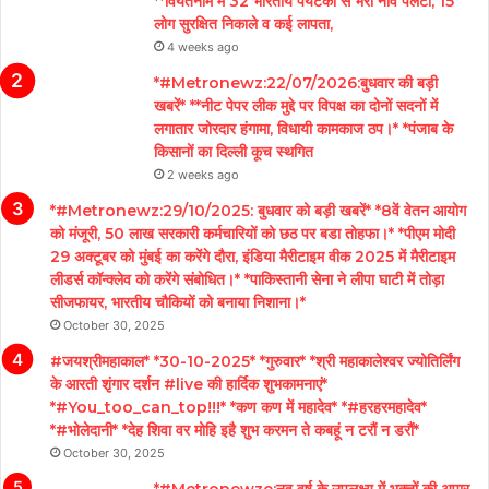
**वियतनाम में 32 भारतीय पर्यटकों से भरी नाव पलटी; 15
लोग सुरक्षित निकाले व कई लापता,
4 weeks ago
*#Metronewz:22/07/2026:बुधवार की बड़ी
खबरें* **नीट पेपर लीक मुद्दे पर विपक्ष का दोनों सदनों में
लगातार जोरदार हंगामा, विधायी कामकाज ठप।* *पंजाब के
किसानों का दिल्ली कूच स्थगित
2 weeks ago
*#Metronewz:29/10/2025: बुधवार को बड़ी खबरें* *8वें वेतन आयोग
को मंजूरी, 50 लाख सरकारी कर्मचारियों को छठ पर बडा तोहफा।* *पीएम मोदी
29 अक्टूबर को मुंबई का करेंगे दौरा, इंडिया मैरीटाइम वीक 2025 में मैरीटाइम
लीडर्स कॉन्क्लेव को करेंगे संबोधित।* *पाकिस्तानी सेना ने लीपा घाटी में तोड़ा
सीजफायर, भारतीय चौकियों को बनाया निशाना।*
October 30, 2025
#जयश्रीमहाकाल* *30-10-2025* *गुरुवार* *श्री महाकालेश्वर ज्योतिर्लिंग
के आरती शृंगार दर्शन #live की हार्दिक शुभकामनाएं*
*#You_too_can_top!!!* *कण कण में महादेव* *#हरहरमहादेव*
*#भोलेदानी* *देह शिवा वर मोहि इहै शुभ करमन ते कबहूं न टरौं न डरौं*
October 30, 2025