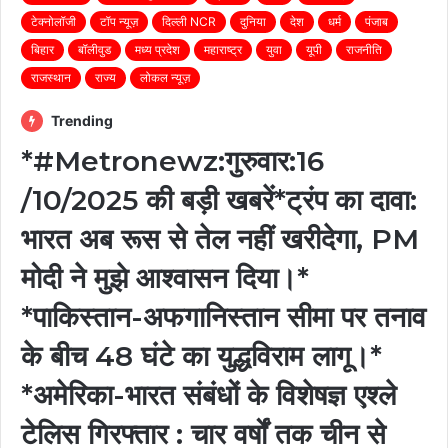
टेक्नोलॉजी
टॉप न्यूज़
दिल्ली NCR
दुनिया
देश
धर्म
पंजाब
बिहार
बॉलीवुड
मध्य प्रदेश
महाराष्ट्र
युवा
यूपी
राजनीति
राजस्थान
राज्य
लोकल न्यूज़
Trending
*#Metronewz:गुरुवार:16
/10/2025 की बड़ी खबरें*ट्रंप का दावा:
भारत अब रूस से तेल नहीं खरीदेगा, PM
मोदी ने मुझे आश्वासन दिया।*
*पाकिस्तान-अफगानिस्तान सीमा पर तनाव
के बीच 48 घंटे का युद्धविराम लागू।*
*अमेरिका-भारत संबंधों के विशेषज्ञ एश्ले
टेलिस गिरफ्तार : चार वर्षों तक चीन से