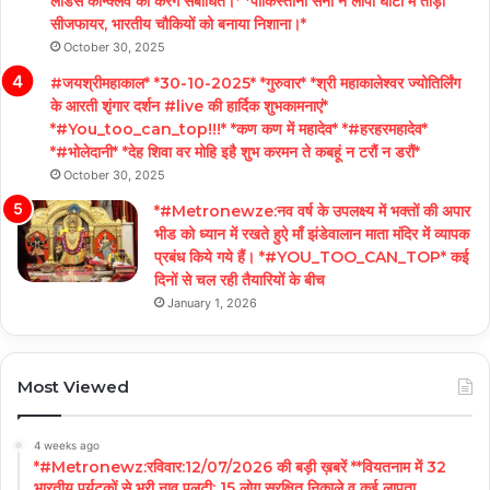
लीडर्स कॉन्क्लेव को करेंगे संबोधित।* *पाकिस्तानी सेना ने लीपा घाटी में तोड़ा
सीजफायर, भारतीय चौकियों को बनाया निशाना।*
October 30, 2025
#जयश्रीमहाकाल* *30-10-2025* *गुरुवार* *श्री महाकालेश्वर ज्योतिर्लिंग
के आरती शृंगार दर्शन #live की हार्दिक शुभकामनाएं*
*#You_too_can_top!!!* *कण कण में महादेव* *#हरहरमहादेव*
*#भोलेदानी* *देह शिवा वर मोहि इहै शुभ करमन ते कबहूं न टरौं न डरौं*
October 30, 2025
*#Metronewze:नव वर्ष के उपलक्ष्य में भक्तों की अपार
भीड को ध्यान में रखते हुऐ माँ झंडेवालान माता मंदिर में व्यापक
प्रबंध किये गये हैं। *#YOU_TOO_CAN_TOP* कई
दिनों से चल रही तैयारियों के बीच
January 1, 2026
Most Viewed
4 weeks ago
*#Metronewz:रविवार:12/07/2026 की बड़ी ख़बरें **वियतनाम में 32
भारतीय पर्यटकों से भरी नाव पलटी; 15 लोग सुरक्षित निकाले व कई लापता,