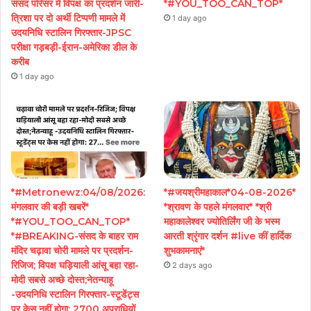
संसद परिसर में विपक्ष का प्रदर्शन जारी-
*#YOU_TOO_CAN_TOP*
त्रिशा पर दो अर्थी टिप्पणी मामले में
1 day ago
उदयनिधि स्टालिन गिरफ्तार-JPSC
परीक्षा गड़बड़ी-ईरान-अमेरिका डील के
करीब
1 day ago
*#Metronewz:04/08/2026:
*#जयश्रीमहाकाल*04-08-2026*
मंगलवार की बड़ी खबरें*
*श्रावण के पहले मंगलवार* *श्री
*#YOU_TOO_CAN_TOP*
महाकालेश्वर ज्योतिर्लिंग जी के भस्म
*#BREAKING-संसद के बाहर राम
आरती श्रृंगार दर्शन #live कीं हार्दिक
मंदिर चढ़ावा चोरी मामले पर प्रदर्शन-
शुभकामनाएं*
रिजिज; विपक्ष घड़ियाली आंसू बहा रहा-
2 days ago
मोदी सबसे अच्छे दोस्त;नेतन्याहू
-उदयनिधि स्टालिन गिरफ्तार-स्टूडेंट्स
पर केस नहीं होगा: 2700 अपराधियों