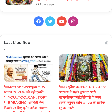
3 days ago
Facebook
Twitter
YouTube
Instagram
Last Modified
*#Metronewze:बुधवार:05
*#जयश्रीमहाकाल*05-08-2026*
अगस्त 2026w की बड़ी ख़बरें*
*श्रावण के पहले बुधवार* *श्री
*#YOU_TOO_CAN_TOP*
महाकालेश्वर ज्योतिर्लिंग जी के भस्म
*#BREAKING-अमेरिकी सैन्य
आरती श्रृंगार दर्शन #live कीं हार्दिक
ठिकाने पर किए ड्रोन अटैक-लोकसभा
शुभकामनाएं*