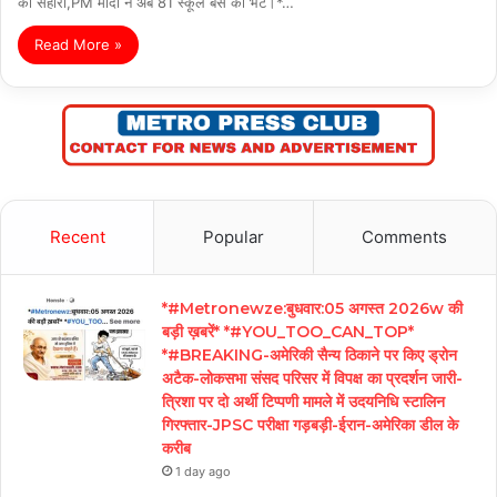
का सहारा,PM मोदी ने अब 81 स्कूल बसें की भेंट।*…
Read More »
Recent
Popular
Comments
*#Metronewze:बुधवार:05 अगस्त 2026w की
बड़ी ख़बरें* *#YOU_TOO_CAN_TOP*
*#BREAKING-अमेरिकी सैन्य ठिकाने पर किए ड्रोन
अटैक-लोकसभा संसद परिसर में विपक्ष का प्रदर्शन जारी-
त्रिशा पर दो अर्थी टिप्पणी मामले में उदयनिधि स्टालिन
गिरफ्तार-JPSC परीक्षा गड़बड़ी-ईरान-अमेरिका डील के
करीब
1 day ago