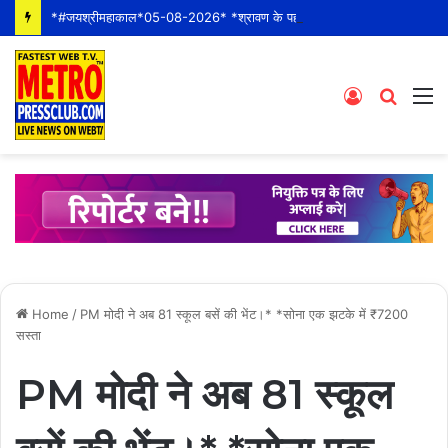
*#जयश्रीमहाकाल*05-08-2026* *श्रावण के पहले बुधवार* *श्री महाकालेश्वर ज्योतिर्लिंग जी के भस्म आरती श्रृंगार दर्शन #live कीं हार्दिक शुभकामनाएं* *#YOU_TOO_CAN_TOP*
Log
Searc
M
In
for
Home
/
PM मोदी ने अब 81 स्कूल बसें की भेंट।* *सोना एक झटके में ₹7200
सस्ता
PM मोदी ने अब 81 स्कूल