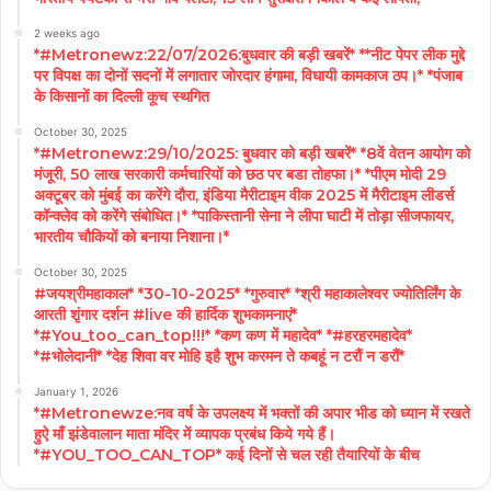
2 weeks ago
*#Metronewz:22/07/2026:बुधवार की बड़ी खबरें* **नीट पेपर लीक मुद्दे
पर विपक्ष का दोनों सदनों में लगातार जोरदार हंगामा, विधायी कामकाज ठप।* *पंजाब
के किसानों का दिल्ली कूच स्थगित
October 30, 2025
*#Metronewz:29/10/2025: बुधवार को बड़ी खबरें* *8वें वेतन आयोग को
मंजूरी, 50 लाख सरकारी कर्मचारियों को छठ पर बडा तोहफा।* *पीएम मोदी 29
अक्टूबर को मुंबई का करेंगे दौरा, इंडिया मैरीटाइम वीक 2025 में मैरीटाइम लीडर्स
कॉन्क्लेव को करेंगे संबोधित।* *पाकिस्तानी सेना ने लीपा घाटी में तोड़ा सीजफायर,
भारतीय चौकियों को बनाया निशाना।*
October 30, 2025
#जयश्रीमहाकाल* *30-10-2025* *गुरुवार* *श्री महाकालेश्वर ज्योतिर्लिंग के
आरती शृंगार दर्शन #live की हार्दिक शुभकामनाएं*
*#You_too_can_top!!!* *कण कण में महादेव* *#हरहरमहादेव*
*#भोलेदानी* *देह शिवा वर मोहि इहै शुभ करमन ते कबहूं न टरौं न डरौं*
January 1, 2026
*#Metronewze:नव वर्ष के उपलक्ष्य में भक्तों की अपार भीड को ध्यान में रखते
हुऐ माँ झंडेवालान माता मंदिर में व्यापक प्रबंध किये गये हैं।
*#YOU_TOO_CAN_TOP* कई दिनों से चल रही तैयारियों के बीच