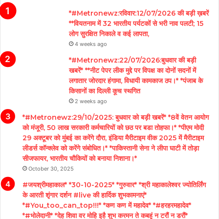
*#Metronewz:रविवार:12/07/2026 की बड़ी ख़बरें
**वियतनाम में 32 भारतीय पर्यटकों से भरी नाव पलटी; 15
लोग सुरक्षित निकाले व कई लापता,
4 weeks ago
*#Metronewz:22/07/2026:बुधवार की बड़ी
खबरें* **नीट पेपर लीक मुद्दे पर विपक्ष का दोनों सदनों में
लगातार जोरदार हंगामा, विधायी कामकाज ठप।* *पंजाब के
किसानों का दिल्ली कूच स्थगित
2 weeks ago
*#Metronewz:29/10/2025: बुधवार को बड़ी खबरें* *8वें वेतन आयोग
को मंजूरी, 50 लाख सरकारी कर्मचारियों को छठ पर बडा तोहफा।* *पीएम मोदी
29 अक्टूबर को मुंबई का करेंगे दौरा, इंडिया मैरीटाइम वीक 2025 में मैरीटाइम
लीडर्स कॉन्क्लेव को करेंगे संबोधित।* *पाकिस्तानी सेना ने लीपा घाटी में तोड़ा
सीजफायर, भारतीय चौकियों को बनाया निशाना।*
October 30, 2025
#जयश्रीमहाकाल* *30-10-2025* *गुरुवार* *श्री महाकालेश्वर ज्योतिर्लिंग
के आरती शृंगार दर्शन #live की हार्दिक शुभकामनाएं*
*#You_too_can_top!!!* *कण कण में महादेव* *#हरहरमहादेव*
*#भोलेदानी* *देह शिवा वर मोहि इहै शुभ करमन ते कबहूं न टरौं न डरौं*