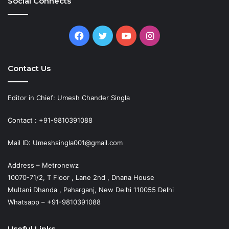
Social Connects
Facebook
Twitter
YouTube
Instagram
Contact Us
Editor in Chief: Umesh Chander Singla
Contact : +91-9810391088
Mail ID: Umeshsingla001@gmail.com
Address – Metronewz
10070-71/2, T Floor , Lane 2nd , Dnana House
Multani Dhanda , Paharganj, New Delhi 110055 Delhi
Whatsapp – +91-9810391088
Useful Links