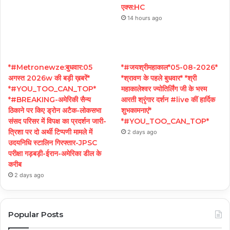
एक्स:HC
14 hours ago
*#Metronewze:बुधवार:05
*#जयश्रीमहाकाल*05-08-2026*
अगस्त 2026w की बड़ी ख़बरें*
*श्रावण के पहले बुधवार* *श्री
*#YOU_TOO_CAN_TOP*
महाकालेश्वर ज्योतिर्लिंग जी के भस्म
*#BREAKING-अमेरिकी सैन्य
आरती श्रृंगार दर्शन #live कीं हार्दिक
ठिकाने पर किए ड्रोन अटैक-लोकसभा
शुभकामनाएं*
संसद परिसर में विपक्ष का प्रदर्शन जारी-
*#YOU_TOO_CAN_TOP*
त्रिशा पर दो अर्थी टिप्पणी मामले में
2 days ago
उदयनिधि स्टालिन गिरफ्तार-JPSC
परीक्षा गड़बड़ी-ईरान-अमेरिका डील के
करीब
2 days ago
Popular Posts