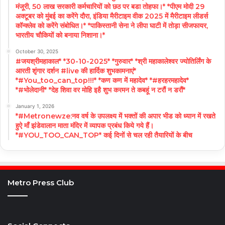
मंजूरी, 50 लाख सरकारी कर्मचारियों को छठ पर बडा तोहफा।* *पीएम मोदी 29
अक्टूबर को मुंबई का करेंगे दौरा, इंडिया मैरीटाइम वीक 2025 में मैरीटाइम लीडर्स
कॉन्क्लेव को करेंगे संबोधित।* *पाकिस्तानी सेना ने लीपा घाटी में तोड़ा सीजफायर,
भारतीय चौकियों को बनाया निशाना।*
October 30, 2025
#जयश्रीमहाकाल* *30-10-2025* *गुरुवार* *श्री महाकालेश्वर ज्योतिर्लिंग के
आरती शृंगार दर्शन #live की हार्दिक शुभकामनाएं*
*#You_too_can_top!!!* *कण कण में महादेव* *#हरहरमहादेव*
*#भोलेदानी* *देह शिवा वर मोहि इहै शुभ करमन ते कबहूं न टरौं न डरौं*
January 1, 2026
*#Metronewze:नव वर्ष के उपलक्ष्य में भक्तों की अपार भीड को ध्यान में रखते
हुऐ माँ झंडेवालान माता मंदिर में व्यापक प्रबंध किये गये हैं।
*#YOU_TOO_CAN_TOP* कई दिनों से चल रही तैयारियों के बीच
Metro Press Club