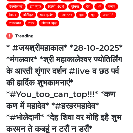
टेक्नोलॉजी
टॉप न्यूज़
दिल्ली NCR
दुनिया
देश
धर्म
पंजाब
बिहार
बॉलीवुड
मध्य प्रदेश
महाराष्ट्र
युवा
यूपी
राजनीति
राजस्थान
राज्य
लोकल न्यूज़
Trending
* #जयश्रीमहाकाल* *28-10-2025*
*मंगलवार* *श्री महाकालेश्वर ज्योतिर्लिंग
के आरती शृंगार दर्शन #live व छठ पर्व
की हार्दिक शुभकामनाएं*
*#You_too_can_top!!!* *कण
कण में महादेव* *#हरहरमहादेव*
*#भोलेदानी* *देह शिवा वर मोहि इहै शुभ
करमन ते कबहूं न टरौं न डरौं*