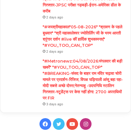
गिरफ्तार-JPSC परीक्षा गड़बड़ी-ईरान-अमेरिका डील के
करीब
2 days ago
*#जयश्रीमहाकाल*05-08-2026* *श्रावण के पहले
बुधवार* *श्री महाकालेश्वर ज्योतिर्लिंग जी के भस्म आरती
श्रृंगार दर्शन #live कीं हार्दिक शुभकामनाएं*
*#YOU_TOO_CAN_TOP*
2 days ago
*#Metronewz:04/08/2026:मंगलवार की बड़ी
खबरें* *#YOU_TOO_CAN_TOP*
*#BREAKING-संसद के बाहर राम मंदिर चढ़ावा चोरी
मामले पर प्रदर्शन-रिजिज; विपक्ष घड़ियाली आंसू बहा रहा-
मोदी सबसे अच्छे दोस्त;नेतन्याहू -उदयनिधि स्टालिन
गिरफ्तार-स्टूडेंट्स पर केस नहीं होगा: 2700 अपराधियों
पर FIR
3 days ago
Facebook
Twitter
YouTube
Instagram