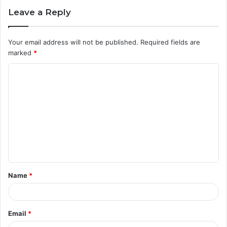
Leave a Reply
Your email address will not be published.
Required fields are
marked
*
C
o
m
m
e
n
t
Name
*
*
Email
*