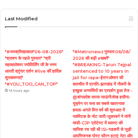
Last Modified
*#जयश्रीमहाकाल*06-08-2026*
*#Metronewz:गुरुवार:06/08/
*श्रावण के पहले गुरुवार* *श्री
2026 की बड़ी eखबरें*
महाकालेश्वर ज्योतिर्लिंग जी के भस्म
*#BREAKING-Tarun Tejpal
आरती श्रृंगार दर्शन #live कीं हार्दिक
sentenced to 10 years in
शुभकामनाएं*
jail for rape-ईरान:ओमान की
*#YOU_TOO_CAN_TOP*
बातचीत में प्रगति-झारखंड में नौकरी के
इच्छुक अभ्यर्थियों का प्रदर्शन हुआ तेज -
14 hours ago
@बांग्लादेश वापस जाऊंगी:शेख हसीना-
यूक्रेन पर रूस का सबसे खतरनाक
हमला-अगले वित्त वर्ष की शुरुआत में
प्लास्टिक के नोट जारी-जुकरबर्ग ने मांगी
माफी-CJP प्रोटेस्ट में ब्लास्ट की
साजिश रच रही थी ISI-गडकरी से जुड़ी
आपत्तिजनक पोस्ट फौरन हटाएं: मेटा और