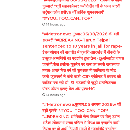
गुरुवार* *श्री महाकालेश्वर ज्योतिर्लिंग जी के भस्म आरती
श्रृंगार दर्शन #live कीं हार्दिक शुभकामनाएं*
*#YOU_TOO_CAN_TOP*
14 hours ago
*#Metronewz:गुरुवार:06/08/2026 की बड़ी
eखबरें* *#BREAKING-Tarun Tejpal
sentenced to 10 years in jail for rape-
ईरान:ओमान की बातचीत में प्रगति-झारखंड में नौकरी के
इच्छुक अभ्यर्थियों का प्रदर्शन हुआ तेज -@बांग्लादेश वापस
जाऊंगी:शेख हसीना-यूक्रेन पर रूस का सबसे खतरनाक
हमला-अगले वित्त वर्ष की शुरुआत में प्लास्टिक के नोट
जारी-जुकरबर्ग ने मांगी माफी-CJP प्रोटेस्ट में ब्लास्ट की
साजिश रच रही थी ISI-गडकरी से जुड़ी आपत्तिजनक
पोस्ट फौरन हटाएं: मेटा और एक्स:HC
14 hours ago
*#Metronewze:बुधवार:05 अगस्त 2026w की
बड़ी ख़बरें* *#YOU_TOO_CAN_TOP*
*#BREAKING-अमेरिकी सैन्य ठिकाने पर किए ड्रोन
अटैक-लोकसभा संसद परिसर में विपक्ष का प्रदर्शन जारी-
त्रिशा पर दो अर्थी टिप्पणी मामले में उदयनिधि स्टालिन