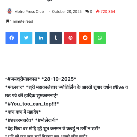
Metro Press Club
October 28, 2025
0
720,354
1 minute read
Facebook
Twitter
LinkedIn
Tumblr
Pinterest
Reddit
WhatsApp
#जयश्रीमहाकाल* *28-10-2025*
*
*मंगलवार* *श्री महाकालेश्वर ज्योतिर्लिंग के आरती शृंगार दर्शन #live व
छठ पर्व की हार्दिक शुभकामनाएं*
*#You_too_can_top!!!*
*कण कण में महादेव*
*#हरहरमहादेव* *#भोलेदानी*
*देह शिवा वर मोहि इहै शुभ करमन ते कबहूं न टरौं न डरौं*
*अरि सों जब जाइ लरौं निश्चय कर अपनी जीत करौं*