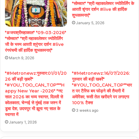
*सोमवार* *श्री महाकालेश्वर ज्योतिर्लिंग के
आरती शृंगार दर्शन #live की हार्दिक
शुभकामनाएं*
January 5, 2026
*#जयश्रीमहाकाल* *09-03-2026*
*सोमवार* *श्री महाकालेश्वर ज्योतिर्लिंग
जी के भस्म आरती श्रृंगार दर्शन #live
रंगपंचमी कीं हार्दिक शुभकामनाएं*
March 9, 2026
*#Metronewz:गुरुवार:01/01/20
*#Metronewz:16/07/2026:
26 कीं बड़ी ख़बरें*
गुरुवार की बड़ी खबरें*
*#YOU_TOO_CAN_TOP***H
*#YOU_TOO_CAN_TOP**भार
appy New Year -2026* *नए
त पर टैरिफ बम फोड़ने की तैयारी में
साल 2026 का भव्य स्वागत, दिल्ली से
अमेरिका; रूसी तेल खरीदने पर लगाएगा
कोलकाता, चेन्नई से मुंबई तक जश्न में
100% टैक्स
डूबा देश, उदयपुर भी झूमा नए साल के
3 weeks ago
स्वागत में
January 1, 2026