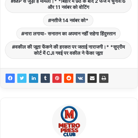
MP से जुड़ा है मामला।* *बिहार में छठ के बाद 2 फेज में चुनाव:6
और 11 नवंबर को वोटिंग
नतीजे 14 नवंबर को*
नारा लगाया- सनातन का अपमान नहीं सहेगा हिंदुस्तान
वकील की जूता फेंकने की हरकत पर जताई नाराजगी।* *सुप्रीम
कोर्ट में CJI गवई पर वकील ने फेंका जूता