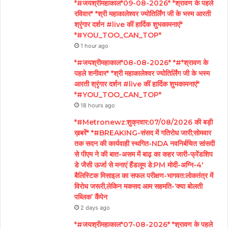
*#जयश्रीमहाकाल*09-08-2026* *श्रावण के पहले
रविवार* *श्री महाकालेश्वर ज्योतिर्लिंग जी के भस्म आरती
श्रृंगार दर्शन #live कीं हार्दिक शुभकामनाएं*
*#YOU_TOO_CAN_TOP*
1 hour ago
*#जयश्रीमहाकाल*08-08-2026* *#*श्रावण के
पहले शनीवार* *श्री महाकालेश्वर ज्योतिर्लिंग जी के भस्म
आरती श्रृंगार दर्शन #live कीं हार्दिक शुभकामनाएं*
*#YOU_TOO_CAN_TOP*
18 hours ago
*#Metronewz:शुक्रवार:07/08/2026 की बड़ी
ख़बरें* *#BREAKING-संसद में गतिरोध जारी;सोमवार
तक सदन की कार्यवाही स्थगित-NDA नवनिर्बचित सांसदी
से पीएम ने की बात-असम में बाढ़ का कहर जारी-फ्रेंडशिप
डे जैसी ऊर्जा से मनाएं हैंडलूम डे:PM मोदी-अग्नि-4′
बैलिस्टिक मिसाइल का सफल परीक्षण-भागवत:लोकतंत्र में
विरोध जरूरी,लेकिन मकसद आम सहमति-‘क्या बोलती
पब्लिक’ कैंपेन
2 days ago
*#जयश्रीमहाकाल*07-08-2026* *श्रावण के पहले