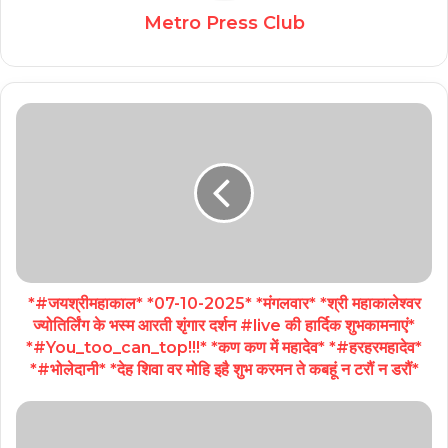
Metro Press Club
*#जयश्रीमहाकाल* *07-10-2025* *मंगलवार* *श्री महाकालेश्वर
ज्योतिर्लिंग के भस्म आरती शृंगार दर्शन #live की हार्दिक शुभकामनाएं*
*#You_too_can_top!!!* *कण कण में महादेव* *#हरहरमहादेव*
*#भोलेदानी* *देह शिवा वर मोहि इहै शुभ करमन ते कबहूं न टरौं न डरौं*