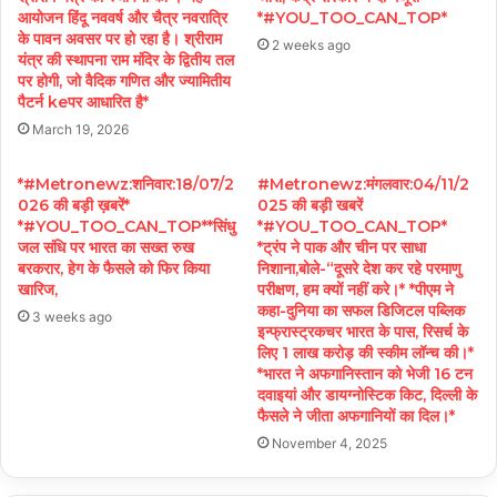
आयोजन हिंदू नववर्ष और चैत्र नवरात्रि
*#YOU_TOO_CAN_TOP*
के पावन अवसर पर हो रहा है। श्रीराम
2 weeks ago
यंत्र की स्थापना राम मंदिर के द्वितीय तल
पर होगी, जो वैदिक गणित और ज्यामितीय
पैटर्न keपर आधारित है*
March 19, 2026
*#Metronewz:शनिवार:18/07/2
#Metronewz:मंगलवार:04/11/2
026 की बड़ी ख़बरें*
025 की बड़ी खबरें
*#YOU_TOO_CAN_TOP**सिंधु
*#YOU_TOO_CAN_TOP*
जल संधि पर भारत का सख्त रुख
*ट्रंप ने पाक और चीन पर साधा
बरकरार, हेग के फैसले को फिर किया
निशाना,बोले-“दूसरे देश कर रहे परमाणु
खारिज,
परीक्षण, हम क्यों नहीं करे।* *पीएम ने
कहा-दुनिया का सफल डिजिटल पब्लिक
3 weeks ago
इन्फ्रास्ट्रकचर भारत के पास, रिसर्च के
लिए 1 लाख करोड़ की स्कीम लॉन्च की।*
*भारत ने अफगानिस्तान को भेजी 16 टन
दवाइयां और डायग्नोस्टिक किट, दिल्ली के
फैसले ने जीता अफगानियों का दिल।*
November 4, 2025