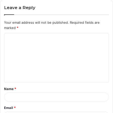
Leave a Reply
Your email address will not be published.
Required fields are
marked
*
C
o
m
m
e
n
t
Name
*
*
Email
*