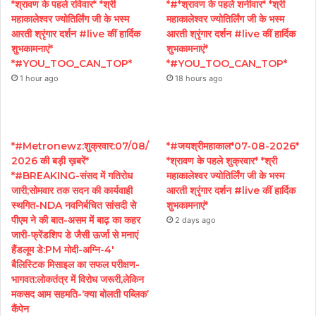
*श्रावण के पहले रविवार* *श्री
*#*श्रावण के पहले शनीवार* *श्री
महाकालेश्वर ज्योतिर्लिंग जी के भस्म
महाकालेश्वर ज्योतिर्लिंग जी के भस्म
आरती श्रृंगार दर्शन #live कीं हार्दिक
आरती श्रृंगार दर्शन #live कीं हार्दिक
शुभकामनाएं*
शुभकामनाएं*
*#YOU_TOO_CAN_TOP*
*#YOU_TOO_CAN_TOP*
1 hour ago
18 hours ago
*#Metronewz:शुक्रवार:07/08/
*#जयश्रीमहाकाल*07-08-2026*
2026 की बड़ी ख़बरें*
*श्रावण के पहले शुक्रवार* *श्री
*#BREAKING-संसद में गतिरोध
महाकालेश्वर ज्योतिर्लिंग जी के भस्म
जारी;सोमवार तक सदन की कार्यवाही
आरती श्रृंगार दर्शन #live कीं हार्दिक
स्थगित-NDA नवनिर्बचित सांसदी से
शुभकामनाएं*
पीएम ने की बात-असम में बाढ़ का कहर
2 days ago
जारी-फ्रेंडशिप डे जैसी ऊर्जा से मनाएं
हैंडलूम डे:PM मोदी-अग्नि-4′
बैलिस्टिक मिसाइल का सफल परीक्षण-
भागवत:लोकतंत्र में विरोध जरूरी,लेकिन
मकसद आम सहमति-‘क्या बोलती पब्लिक’
कैंपेन