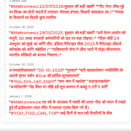
3 weeks ago
*#Metronewz:22/07/2026:बुधवार की बड़ी खबरें* **नीट पेपर लीक मुद्दे
पर विपक्ष का दोनों सदनों में लगातार जोरदार हंगामा, विधायी कामकाज ठप।* *पंजाब
के किसानों का दिल्ली कूच स्थगित
October 30, 2025
*#Metronewz:29/10/2025: बुधवार को बड़ी खबरें* *8वें वेतन आयोग को
मंजूरी, 50 लाख सरकारी कर्मचारियों को छठ पर बडा तोहफा।* *पीएम मोदी 29
अक्टूबर को मुंबई का करेंगे दौरा, इंडिया मैरीटाइम वीक 2025 में मैरीटाइम लीडर्स
कॉन्क्लेव को करेंगे संबोधित।* *पाकिस्तानी सेना ने लीपा घाटी में तोड़ा सीजफायर,
भारतीय चौकियों को बनाया निशाना।*
October 30, 2025
#जयश्रीमहाकाल* *30-10-2025* *गुरुवार* *श्री महाकालेश्वर ज्योतिर्लिंग के
आरती शृंगार दर्शन #live की हार्दिक शुभकामनाएं*
*#You_too_can_top!!!* *कण कण में महादेव* *#हरहरमहादेव*
*#भोलेदानी* *देह शिवा वर मोहि इहै शुभ करमन ते कबहूं न टरौं न डरौं*
January 1, 2026
*#Metronewze:नव वर्ष के उपलक्ष्य में भक्तों की अपार भीड को ध्यान में रखते
हुऐ माँ झंडेवालान माता मंदिर में व्यापक प्रबंध किये गये हैं।
*#YOU_TOO_CAN_TOP* कई दिनों से चल रही तैयारियों के बीच