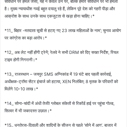
संविधान पर हमले जैसा, यह न केवल उन पर, बल्कि हमारे संविधान पर भी हमला
है। मुख्य न्यायाधीश गवई बहुत दयालु रहे हैं, लेकिन पूरे देश को गहरी पीड़ा और
आक्रोश के साथ उनके साथ एकजुटता से खड़ा होना चाहिए।*
*11_ बिहार -मतदाता सूची से हटाए गए 23 लाख महिलाओं के नाम’; चुनाव आयोग
पर कांग्रेस का बड़ा आरोप।*
*12_ अब लेट नहीं होंगी ट्रेनें; रेलवे ने सभी DRM को दिए सख्त निर्देश, रियल
टाइम होगी निगरानी।*
*13_ राजस्थान – जयपुर SMS अग्निकांड में 19 घंटे बाद पहली कार्रवाई,
अधीक्षक-ट्रॉमा सेंटर इंचार्ज को हटाया, XEN निलंबित; 8 मृतक के परिवारों को
मिलेंगे 10-10 लाख।*
*14_ सोना-चांदी में अंधी तेजी! ग्लोबल संकेतों से रिकॉर्ड हाई पर पहुंचा गोल्ड,
सिल्वर में भी जबरदस्त उछाल।*
*15_ धनतेरस-दिवाली और शादियों के सीजन से पहले ‘सोने में आग’, बाजार में