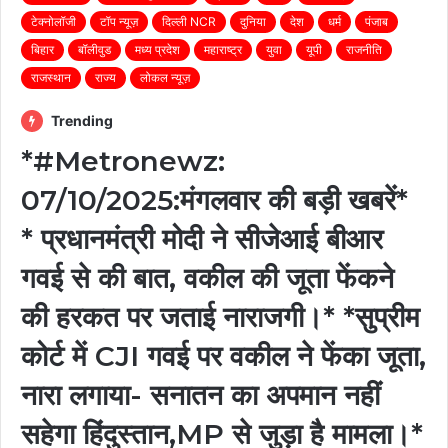
टेक्नोलॉजी
टॉप न्यूज़
दिल्ली NCR
दुनिया
देश
धर्म
पंजाब
बिहार
बॉलीवुड
मध्य प्रदेश
महाराष्ट्र
युवा
यूपी
राजनीति
राजस्थान
राज्य
लोकल न्यूज़
Trending
*#Metronewz:
07/10/2025:मंगलवार की बड़ी खबरें*
* प्रधानमंत्री मोदी ने सीजेआई बीआर
गवई से की बात, वकील की जूता फेंकने
की हरकत पर जताई नाराजगी।* *सुप्रीम
कोर्ट में CJI गवई पर वकील ने फेंका जूता,
नारा लगाया- सनातन का अपमान नहीं
सहेगा हिंदुस्तान,MP से जुड़ा है मामला।*