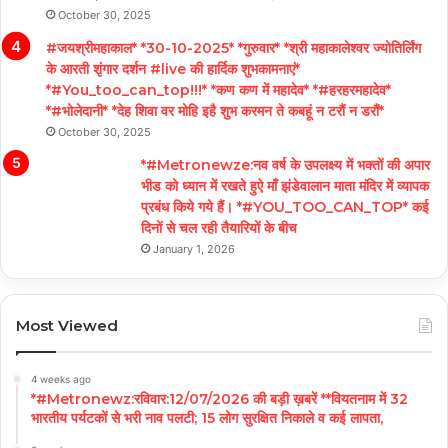
October 30, 2025
#जयश्रीमहाकाल* *30-10-2025* *गुरुवार* *श्री महाकालेश्वर ज्योतिर्लिंग
के आरती शृंगार दर्शन #live की हार्दिक शुभकामनाएं*
*#You_too_can_top!!!* *कण कण में महादेव* *#हरहरमहादेव*
*#भोलेदानी* *देह शिवा वर मोहि इहै शुभ करमन ते कबहूं न टरौं न डरौं*
October 30, 2025
*#Metronewze:नव वर्ष के उपलक्ष्य में भक्तों की अपार
भीड को ध्यान में रखते हुऐ माँ झंडेवालान माता मंदिर में व्यापक
प्रबंध किये गये हैं। *#YOU_TOO_CAN_TOP* कई
दिनों से चल रही तैयारियों के बीच
January 1, 2026
Most Viewed
4 weeks ago
*#Metronewz:रविवार:12/07/2026 की बड़ी ख़बरें **वियतनाम में 32
भारतीय पर्यटकों से भरी नाव पलटी; 15 लोग सुरक्षित निकाले व कई लापता,