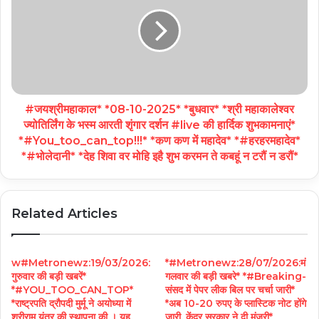
#जयश्रीमहाकाल* *08-10-2025* *बुधवार* *श्री महाकालेश्वर
ज्योतिर्लिंग के भस्म आरती शृंगार दर्शन #live की हार्दिक शुभकामनाएं*
*#You_too_can_top!!!* *कण कण में महादेव* *#हरहरमहादेव*
*#भोलेदानी* *देह शिवा वर मोहि इहै शुभ करमन ते कबहूं न टरौं न डरौं*
Related Articles
w#Metronewz:19/03/2026:
*#Metronewz:28/07/2026:मं
गुरुवार की बड़ी खबरें*
गलवार की बड़ी खबरे* *#Breaking-
*#YOU_TOO_CAN_TOP*
संसद में पेपर लीक बिल पर चर्चा जारी*
*राष्ट्रपति द्रौपदी मुर्मू ने अयोध्या में
*अब 10-20 रुपए के प्लास्टिक नोट होंगे
श्रीराम यंत्र की स्थापना की । यह
जारी, केंद्र सरकार ने दी मंजूरी*