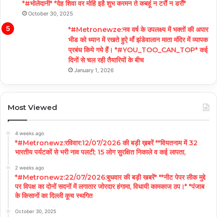
*#भोलेदानी* *देह शिवा वर मोहि इहै शुभ करमन ते कबहूं न टरौं न डरौं*
October 30, 2025
*#Metronewze:नव वर्ष के उपलक्ष्य में भक्तों की अपार
भीड को ध्यान में रखते हुऐ माँ झंडेवालान माता मंदिर में व्यापक
प्रबंध किये गये हैं। *#YOU_TOO_CAN_TOP* कई
दिनों से चल रही तैयारियों के बीच
January 1, 2026
Most Viewed
4 weeks ago
*#Metronewz:रविवार:12/07/2026 की बड़ी ख़बरें **वियतनाम में 32
भारतीय पर्यटकों से भरी नाव पलटी; 15 लोग सुरक्षित निकाले व कई लापता,
2 weeks ago
*#Metronewz:22/07/2026:बुधवार की बड़ी खबरें* **नीट पेपर लीक मुद्दे
पर विपक्ष का दोनों सदनों में लगातार जोरदार हंगामा, विधायी कामकाज ठप।* *पंजाब
के किसानों का दिल्ली कूच स्थगित
October 30, 2025