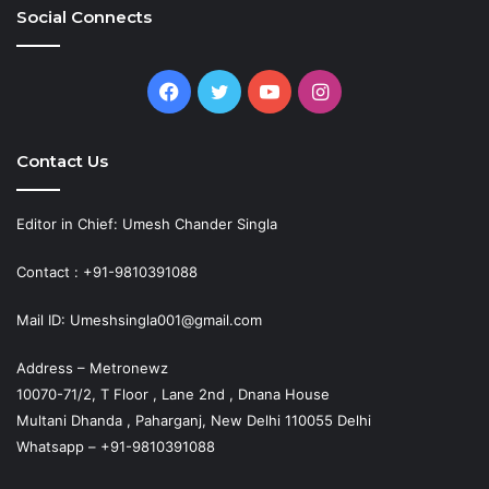
Social Connects
Facebook
Twitter
YouTube
Instagram
Contact Us
Editor in Chief: Umesh Chander Singla
Contact : +91-9810391088
Mail ID: Umeshsingla001@gmail.com
Address – Metronewz
10070-71/2, T Floor , Lane 2nd , Dnana House
Multani Dhanda , Paharganj, New Delhi 110055 Delhi
Whatsapp – +91-9810391088