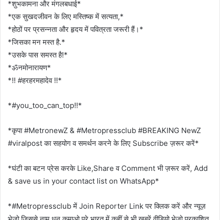
*शुभकामना और मंगलबधाई*
*एक सुखदजीवन के लिए मस्तिष्क में सत्यता,*
*होठों पर प्रसन्नता और हृदय में पवित्रता जरूरी हैं।*
*जिसका मन मस्त है.*
*उसके पास समस्त है!*
*ॐनमोनारायण*
*!! #हरहरमहादेव !!*
*#you_too_can_top!!*
*कृपा #MetronewZ & #Metropressclub #BREAKING NewZ
#viralpost का सहयोग व समर्थन करने के लिए Subscribe ज़रूर करें*
*घंटी का बटन प्रेस करके Like,Share व Comment भी ज़रूर करें, Add
& save us in your contact list on WhatsApp*
*#Metropressclub में Join Reporter Link पर क्लिक करें और न्यूज़
भेजो जिससे नाम धन कमाओ.पूरे भारत में कहीं से भी ख़बरें वीडियो भेजो प्रकाशित