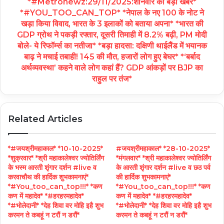
*#Metronewz:29/11/2025:शनिवार की बड़ी खबरें*
*#YOU_TOO_CAN_TOP* *नेपाल के नए 100 के नोट ने
खड़ा किया विवाद, भारत के 3 इलाकों को बताया अपना* *भारत की
GDP ग्रोथ ने पकड़ी रफ्तार, दूसरी तिमाही में 8.2% बढ़ी, PM मोदी
बोले- ये रिफॉर्म्स का नतीजा* *बड़ा हादसा: दक्षिणी थाईलैंड में भयानक
बाढ़ ने मचाई तबाही! 145 की मौत, हजारों लोग हुए बेघर* *‘बर्बाद
अर्थव्यवस्था’ कहने वाले लोग कहां हैं? GDP आंकड़ों पर BJP का
राहुल पर तंज*
Related Articles
*#जयश्रीमहाकाल* *10-10-2025*
#जयश्रीमहाकाल* *28-10-2025*
*शुक्रवार* *श्री महाकालेश्वर ज्योतिर्लिंग
*मंगलवार* *श्री महाकालेश्वर ज्योतिर्लिंग
के भस्म आरती शृंगार दर्शन #live व
के आरती शृंगार दर्शन #live व छठ पर्व
करवाचौथ की हार्दिक शुभकामनाएं*
की हार्दिक शुभकामनाएं*
*#You_too_can_top!!!* *कण
*#You_too_can_top!!!* *कण
कण में महादेव* *#हरहरमहादेव*
कण में महादेव* *#हरहरमहादेव*
*#भोलेदानी* *देह शिवा वर मोहि इहै शुभ
*#भोलेदानी* *देह शिवा वर मोहि इहै शुभ
करमन ते कबहूं न टरौं न डरौं*
करमन ते कबहूं न टरौं न डरौं*