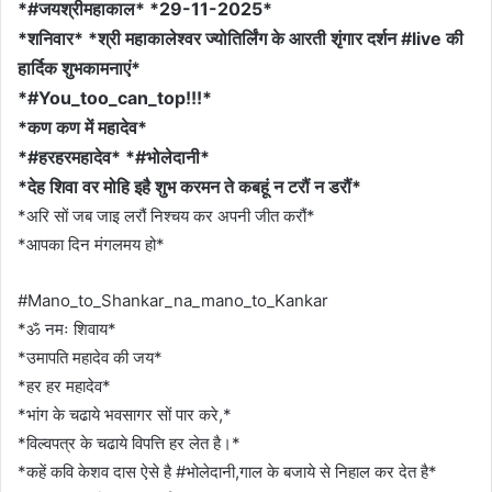
*#जयश्रीमहाकाल* *29-11-2025*
*शनिवार* *श्री महाकालेश्वर ज्योतिर्लिंग के आरती शृंगार दर्शन #live की
हार्दिक शुभकामनाएं*
*#You_too_can_top!!!*
*कण कण में महादेव*
*#हरहरमहादेव* *#भोलेदानी*
*देह शिवा वर मोहि इहै शुभ करमन ते कबहूं न टरौं न डरौं*
*अरि सों जब जाइ लरौं निश्चय कर अपनी जीत करौं*
*आपका दिन मंगलमय हो*
#Mano_to_Shankar_na_mano_to_Kankar
*ॐ नमः शिवाय*
*उमापति महादेव की जय*
*हर हर महादेव*
*भांग के चढाये भवसागर सों पार करे,*
*विल्वपत्र के चढाये विपत्ति हर लेत है।*
*कहें कवि केशव दास ऐसे है #भोलेदानी,गाल के बजाये से निहाल कर देत है*