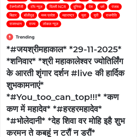
टेक्नोलॉजी
टॉप न्यूज़
दिल्ली NCR
दुनिया
देश
धर्म
पंजाब
बिहार
बॉलीवुड
मध्य प्रदेश
महाराष्ट्र
युवा
यूपी
राजनीति
राजस्थान
राज्य
लोकल न्यूज़
Trending
*#जयश्रीमहाकाल* *29-11-2025*
*शनिवार* *श्री महाकालेश्वर ज्योतिर्लिंग
के आरती शृंगार दर्शन #live की हार्दिक
शुभकामनाएं*
*#You_too_can_top!!!* *कण
कण में महादेव* *#हरहरमहादेव*
*#भोलेदानी* *देह शिवा वर मोहि इहै शुभ
करमन ते कबहूं न टरौं न डरौं*