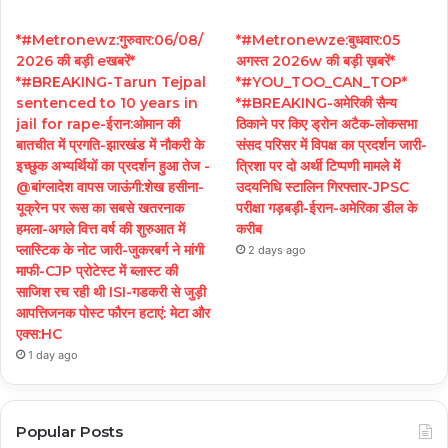
*#Metronewz:गुरुवार:06/08/
*#Metronewze:बुधवार:05
2026 की बड़ी eखबरें*
अगस्त 2026w की बड़ी ख़बरें*
*#BREAKING-Tarun Tejpal
*#YOU_TOO_CAN_TOP*
sentenced to 10 years in
*#BREAKING-अमेरिकी सैन्य
jail for rape-ईरान:ओमान की
ठिकाने पर किए ड्रोन अटैक-लोकसभा
बातचीत में प्रगति-झारखंड में नौकरी के
संसद परिसर में विपक्ष का प्रदर्शन जारी-
इच्छुक अभ्यर्थियों का प्रदर्शन हुआ तेज -
त्रिशा पर दो अर्थी टिप्पणी मामले में
@बांग्लादेश वापस जाऊंगी:शेख हसीना-
उदयनिधि स्टालिन गिरफ्तार-JPSC
यूक्रेन पर रूस का सबसे खतरनाक
परीक्षा गड़बड़ी-ईरान-अमेरिका डील के
हमला-अगले वित्त वर्ष की शुरुआत में
करीब
प्लास्टिक के नोट जारी-जुकरबर्ग ने मांगी
2 days ago
माफी-CJP प्रोटेस्ट में ब्लास्ट की
साजिश रच रही थी ISI-गडकरी से जुड़ी
आपत्तिजनक पोस्ट फौरन हटाएं: मेटा और
एक्स:HC
1 day ago
Popular Posts