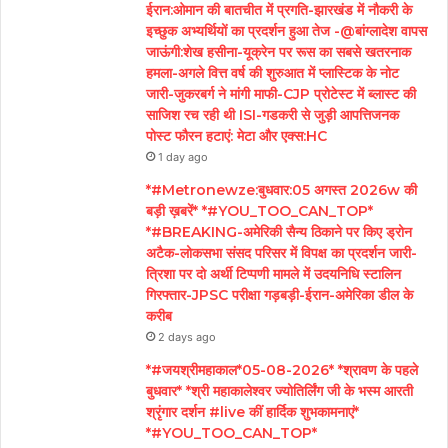
ईरान:ओमान की बातचीत में प्रगति-झारखंड में नौकरी के
इच्छुक अभ्यर्थियों का प्रदर्शन हुआ तेज -@बांग्लादेश वापस
जाऊंगी:शेख हसीना-यूक्रेन पर रूस का सबसे खतरनाक
हमला-अगले वित्त वर्ष की शुरुआत में प्लास्टिक के नोट
जारी-जुकरबर्ग ने मांगी माफी-CJP प्रोटेस्ट में ब्लास्ट की
साजिश रच रही थी ISI-गडकरी से जुड़ी आपत्तिजनक
पोस्ट फौरन हटाएं: मेटा और एक्स:HC
1 day ago
*#Metronewze:बुधवार:05 अगस्त 2026w की
बड़ी ख़बरें* *#YOU_TOO_CAN_TOP*
*#BREAKING-अमेरिकी सैन्य ठिकाने पर किए ड्रोन
अटैक-लोकसभा संसद परिसर में विपक्ष का प्रदर्शन जारी-
त्रिशा पर दो अर्थी टिप्पणी मामले में उदयनिधि स्टालिन
गिरफ्तार-JPSC परीक्षा गड़बड़ी-ईरान-अमेरिका डील के
करीब
2 days ago
*#जयश्रीमहाकाल*05-08-2026* *श्रावण के पहले
बुधवार* *श्री महाकालेश्वर ज्योतिर्लिंग जी के भस्म आरती
श्रृंगार दर्शन #live कीं हार्दिक शुभकामनाएं*
*#YOU_TOO_CAN_TOP*