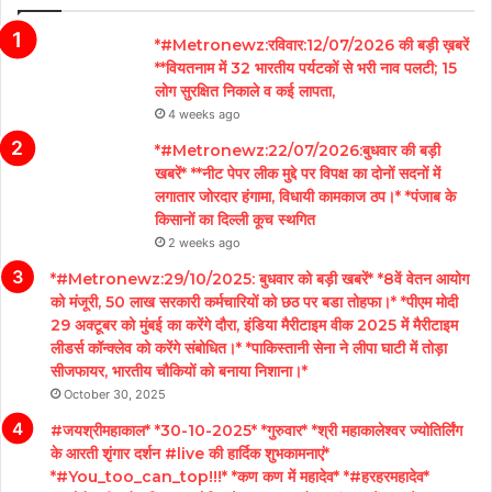
*#Metronewz:रविवार:12/07/2026 की बड़ी ख़बरें
**वियतनाम में 32 भारतीय पर्यटकों से भरी नाव पलटी; 15
लोग सुरक्षित निकाले व कई लापता,
4 weeks ago
*#Metronewz:22/07/2026:बुधवार की बड़ी
खबरें* **नीट पेपर लीक मुद्दे पर विपक्ष का दोनों सदनों में
लगातार जोरदार हंगामा, विधायी कामकाज ठप।* *पंजाब के
किसानों का दिल्ली कूच स्थगित
2 weeks ago
*#Metronewz:29/10/2025: बुधवार को बड़ी खबरें* *8वें वेतन आयोग
को मंजूरी, 50 लाख सरकारी कर्मचारियों को छठ पर बडा तोहफा।* *पीएम मोदी
29 अक्टूबर को मुंबई का करेंगे दौरा, इंडिया मैरीटाइम वीक 2025 में मैरीटाइम
लीडर्स कॉन्क्लेव को करेंगे संबोधित।* *पाकिस्तानी सेना ने लीपा घाटी में तोड़ा
सीजफायर, भारतीय चौकियों को बनाया निशाना।*
October 30, 2025
#जयश्रीमहाकाल* *30-10-2025* *गुरुवार* *श्री महाकालेश्वर ज्योतिर्लिंग
के आरती शृंगार दर्शन #live की हार्दिक शुभकामनाएं*
*#You_too_can_top!!!* *कण कण में महादेव* *#हरहरमहादेव*