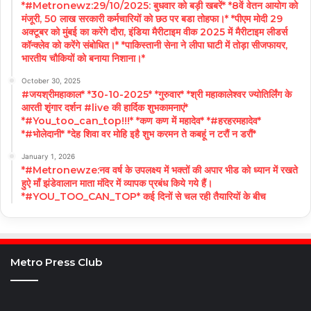
*#Metronewz:29/10/2025: बुधवार को बड़ी खबरें* *8वें वेतन आयोग को
मंजूरी, 50 लाख सरकारी कर्मचारियों को छठ पर बडा तोहफा।* *पीएम मोदी 29
अक्टूबर को मुंबई का करेंगे दौरा, इंडिया मैरीटाइम वीक 2025 में मैरीटाइम लीडर्स
कॉन्क्लेव को करेंगे संबोधित।* *पाकिस्तानी सेना ने लीपा घाटी में तोड़ा सीजफायर,
भारतीय चौकियों को बनाया निशाना।*
October 30, 2025
#जयश्रीमहाकाल* *30-10-2025* *गुरुवार* *श्री महाकालेश्वर ज्योतिर्लिंग के
आरती शृंगार दर्शन #live की हार्दिक शुभकामनाएं*
*#You_too_can_top!!!* *कण कण में महादेव* *#हरहरमहादेव*
*#भोलेदानी* *देह शिवा वर मोहि इहै शुभ करमन ते कबहूं न टरौं न डरौं*
January 1, 2026
*#Metronewze:नव वर्ष के उपलक्ष्य में भक्तों की अपार भीड को ध्यान में रखते
हुऐ माँ झंडेवालान माता मंदिर में व्यापक प्रबंध किये गये हैं।
*#YOU_TOO_CAN_TOP* कई दिनों से चल रही तैयारियों के बीच
Metro Press Club