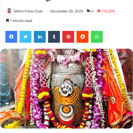
Metro Press Club
November 29, 2025
0
710,974
1 minute read
Facebook
Twitter
LinkedIn
Tumblr
Pinterest
Reddit
WhatsApp