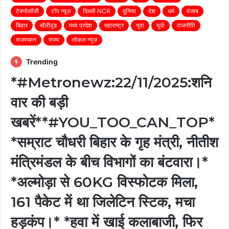
टेक्नोलॉजी
टॉप न्यूज़
दिल्ली NCR
दुनिया
देश
धर्म
पंजाब
बिहार
बॉलीवुड
मध्य प्रदेश
महाराष्ट्र
युवा
यूपी
राजनीति
राजस्थान
राज्य
लोकल न्यूज़
Trending
*#Metronewz:22/11/2025:शनि
वार की बड़ी
खबरें**#YOU_TOO_CAN_TOP*
*सम्राट चौधरी बिहार के गृह मंत्री, नीतीश
मंत्रिमंडल के बीच विभागों का बंटवारा।*
*अल्मोड़ा से 60KG विस्फोटक मिला,
161 पैकेट में था जिलेटिन स्टिक, मचा
हड़कंप।* *हवा में खाई कलाबाजी, फिर