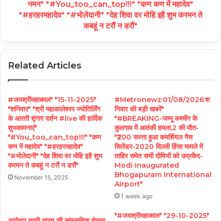
नमन* *#You_too_can_top!!!* *कण कण में महादेव*
*#हरहरमहादेव* *#भोलेदानी* *देह शिवा वर मोहि इहै शुभ करमन ते
कबहूं न टरौं न डरौं*
Related Articles
#जयश्रीमहाकाल* *15-11-2025*
#Metronewz:01/08/2026:श
*शनिवार* *श्री महाकालेश्वर ज्योतिर्लिंग
निवार की बड़ी खबरें*
के आरती शृंगार दर्शन #live की हार्दिक
*#BREAKING-जम्मू कश्मीर के
शुभकामनाएं*
कुलगाम में आतंकी हमला,2 की मौत-
*#You_too_can_top!!!* *कण
*₹200 सस्ता हुआ कमर्शियल गैस
कण में महादेव* *#हरहरमहादेव*
सिलेंडर-2020 दिल्ली हिंसा मामले में
*#भोलेदानी* *देह शिवा वर मोहि इहै शुभ
ताहिर समेत सभी दोषियों को उम्रकैद-
करमन ते कबहूं न टरौं न डरौं*
Modi inaugurated
Bhogapuram International
November 15, 2025
Airport*
1 week ago
*#जयश्रीमहाकाल* *29-10-2025*
अयोध्या नगरी भारत की सांस्कृतिक चेतना