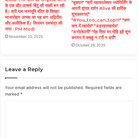
*बुधवार* *श्री महाकालेश्वर ज्योतिर्लिंग के
के एक और उत्कर्ष-बिंदु की साक्षी बन रही
आरती शृंगार दर्शन #live की हार्दिक
है। श्री राम जन्मभूमि मंदिर के शिखर
शुभकामनाएं*
ध्वजारोहण उत्सव का यह क्षण अद्वितीय
*#You_too_can_top!!!* *कण
और अलौकिक है। सियावर रामचंद्र की
कण में महादेव* *#हरहरमहादेव*
जय! : PM Modi
*#भोलेदानी* *देह शिवा वर मोहि इहै शुभ
November 25, 2025
करमन ते कबहूं न टरौं न डरौं*
October 29, 2025
Leave a Reply
Your email address will not be published.
Required fields are
marked
*
C
o
m
m