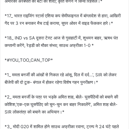
अमेरिकी अरबपति की बेटी की शादी; कृति सेनन ने किया रिहर्सल।*
*17_ भारत राइजिंग स्टार्स एशिया कप सेमीफाइनल में बांग्लादेश से हारा, आखिरी
गेंद पर 3 रन बनाकर मैच टाई कराया, सुपर ओवर में वाइड फेंककर हारे।*
*18_ IND vs SA दूसरा टेस्ट आज से गुवाहाटी में, शुभमन बाहर, ऋषभ पंत
कप्तानी करेंगे, रेड्डी को मौका संभव; साउथ अफ्रीका 1-0 *
*#YOU_TOO_CAN_TOP*
*1_ ममता बनर्जी की आंखों से निकल रहे आंसू, दिल में दर्द…’, SIR को लेकर
बीजेपी की दो टूक- बंगाल में होकर रहेगा विशेष गहन पुनरीक्षण।*
*2_ ममता बनर्जी के पत्र पर भड़के अमित शाह, बोले- घुसपैठियों को बचाने की
कोशिश,’एक-एक घुसपैठिए को चुन-चुन कर बाहर निकालेंगे’, अमित शाह बोले-
SIR लोकतंत्र को बचाने का अभियान।*
*3_ मोदी G20 में शामिल होने साउथ अफ्रीका रवाना, ट्रम्प ने 24 घंटे पहले