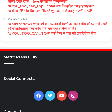
आरती शृंगार दर्शन #live की हार्दिक शुभकामनाएं*
*#You_too_can_top!!!* *कण कण में महादेव* *#हरहरमहादेव*
*#भोलेदानी* *देह शिवा वर मोहि इहै शुभ करमन ते कबहूं न टरौं न डरौं*
January 1, 2026
*#Metronewze:नव वर्ष के उपलक्ष्य में भक्तों की अपार भीड को ध्यान में रखते
हुऐ माँ झंडेवालान माता मंदिर में व्यापक प्रबंध किये गये हैं।
*#YOU_TOO_CAN_TOP* कई दिनों से चल रही तैयारियों के बीच
Metro Press Club
Social Connects
Facebook
Twitter
YouTube
Instagram
Contact Us