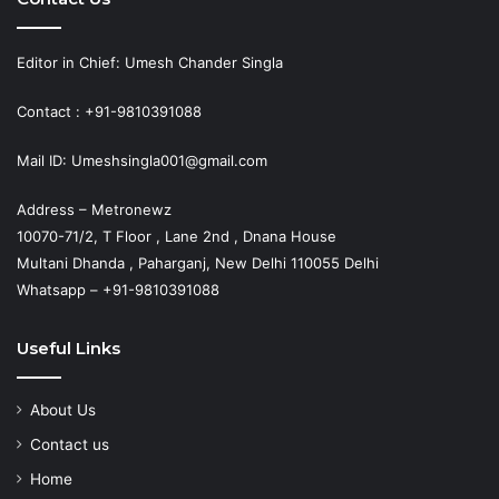
Editor in Chief: Umesh Chander Singla
Contact : +91-9810391088
Mail ID: Umeshsingla001@gmail.com
Address – Metronewz
10070-71/2, T Floor , Lane 2nd , Dnana House
Multani Dhanda , Paharganj, New Delhi 110055 Delhi
Whatsapp – +91-9810391088
Useful Links
About Us
Contact us
Home