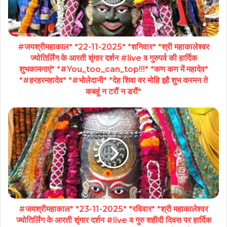
#जयश्रीमहाकाल* *22-11-2025* *शनिवार* *श्री महाकालेश्वर
ज्योतिर्लिंग के आरती शृंगार दर्शन #live व गुरुपर्व की हार्दिक
शुभकामनाएं* *#You_too_can_top!!!* *कण कण में महादेव*
*#हरहरमहादेव* *#भोलेदानी* *देह शिवा वर मोहि इहै शुभ करमन ते
कबहूं न टरौं न डरौं*
#जयश्रीमहाकाल* *23-11-2025* *रविवार* *श्री महाकालेश्वर
ज्योतिर्लिंग के आरती शृंगार दर्शन #live व गुरु शहीदी दिवस पर हार्दिक