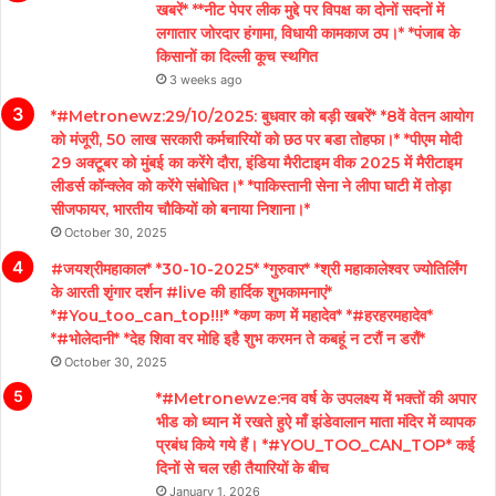
खबरें* **नीट पेपर लीक मुद्दे पर विपक्ष का दोनों सदनों में
लगातार जोरदार हंगामा, विधायी कामकाज ठप।* *पंजाब के
किसानों का दिल्ली कूच स्थगित
3 weeks ago
*#Metronewz:29/10/2025: बुधवार को बड़ी खबरें* *8वें वेतन आयोग
को मंजूरी, 50 लाख सरकारी कर्मचारियों को छठ पर बडा तोहफा।* *पीएम मोदी
29 अक्टूबर को मुंबई का करेंगे दौरा, इंडिया मैरीटाइम वीक 2025 में मैरीटाइम
लीडर्स कॉन्क्लेव को करेंगे संबोधित।* *पाकिस्तानी सेना ने लीपा घाटी में तोड़ा
सीजफायर, भारतीय चौकियों को बनाया निशाना।*
October 30, 2025
#जयश्रीमहाकाल* *30-10-2025* *गुरुवार* *श्री महाकालेश्वर ज्योतिर्लिंग
के आरती शृंगार दर्शन #live की हार्दिक शुभकामनाएं*
*#You_too_can_top!!!* *कण कण में महादेव* *#हरहरमहादेव*
*#भोलेदानी* *देह शिवा वर मोहि इहै शुभ करमन ते कबहूं न टरौं न डरौं*
October 30, 2025
*#Metronewze:नव वर्ष के उपलक्ष्य में भक्तों की अपार
भीड को ध्यान में रखते हुऐ माँ झंडेवालान माता मंदिर में व्यापक
प्रबंध किये गये हैं। *#YOU_TOO_CAN_TOP* कई
दिनों से चल रही तैयारियों के बीच
January 1, 2026