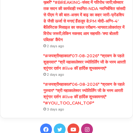
ख़बरें* *#BREAKING-संसद में गतिरोध जारी;सोमवार
तक सदन की कार्यवाही स्थगित-NDA नवनिर्बचित सांसदी
से पीएम ने की बात-असम में बाढ़ का कहर जारी-फ्रेंडशिप
डे जैसी ऊर्जा से मनाएं हैंडलूम डे:PM मोदी-अग्नि-4′
बैलिस्टिक मिसाइल का सफल परीक्षण-भागवत:लोकतंत्र में
विरोध जरूरी,लेकिन मकसद आम सहमति-‘क्या बोलती
पब्लिक’ कैंपेन
2 days ago
*#जयश्रीमहाकाल*07-08-2026* *श्रावण के पहले
शुक्रवार* *श्री महाकालेश्वर ज्योतिर्लिंग जी के भस्म आरती
श्रृंगार दर्शन #live कीं हार्दिक शुभकामनाएं*
2 days ago
*#जयश्रीमहाकाल*06-08-2026* *श्रावण के पहले
गुरुवार* *श्री महाकालेश्वर ज्योतिर्लिंग जी के भस्म आरती
श्रृंगार दर्शन #live कीं हार्दिक शुभकामनाएं*
*#YOU_TOO_CAN_TOP*
3 days ago
Facebook
Twitter
YouTube
Instagram