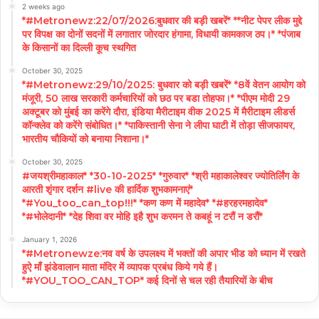
2 weeks ago
*#Metronewz:22/07/2026:बुधवार की बड़ी खबरें* **नीट पेपर लीक मुद्दे
पर विपक्ष का दोनों सदनों में लगातार जोरदार हंगामा, विधायी कामकाज ठप।* *पंजाब
के किसानों का दिल्ली कूच स्थगित
October 30, 2025
*#Metronewz:29/10/2025: बुधवार को बड़ी खबरें* *8वें वेतन आयोग को
मंजूरी, 50 लाख सरकारी कर्मचारियों को छठ पर बडा तोहफा।* *पीएम मोदी 29
अक्टूबर को मुंबई का करेंगे दौरा, इंडिया मैरीटाइम वीक 2025 में मैरीटाइम लीडर्स
कॉन्क्लेव को करेंगे संबोधित।* *पाकिस्तानी सेना ने लीपा घाटी में तोड़ा सीजफायर,
भारतीय चौकियों को बनाया निशाना।*
October 30, 2025
#जयश्रीमहाकाल* *30-10-2025* *गुरुवार* *श्री महाकालेश्वर ज्योतिर्लिंग के
आरती शृंगार दर्शन #live की हार्दिक शुभकामनाएं*
*#You_too_can_top!!!* *कण कण में महादेव* *#हरहरमहादेव*
*#भोलेदानी* *देह शिवा वर मोहि इहै शुभ करमन ते कबहूं न टरौं न डरौं*
January 1, 2026
*#Metronewze:नव वर्ष के उपलक्ष्य में भक्तों की अपार भीड को ध्यान में रखते
हुऐ माँ झंडेवालान माता मंदिर में व्यापक प्रबंध किये गये हैं।
*#YOU_TOO_CAN_TOP* कई दिनों से चल रही तैयारियों के बीच