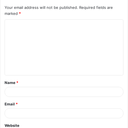
Your email address will not be published.
Required fields are
marked
*
C
o
m
m
e
n
t
Name
*
*
Email
*
Website