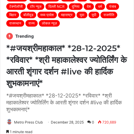
टेक्नोलॉजी
टॉप न्यूज़
दिल्ली NCR
दुनिया
देश
धर्म
पंजाब
बिहार
बॉलीवुड
मध्य प्रदेश
महाराष्ट्र
युवा
यूपी
राजनीति
राजस्थान
राज्य
लोकल न्यूज़
Trending
*#जयश्रीमहाकाल* *28-12-2025*
*रविवार* *श्री महाकालेश्वर ज्योतिर्लिंग के
आरती शृंगार दर्शन #live की हार्दिक
शुभकामनाएं*
*#जयश्रीमहाकाल* *28-12-2025* *रविवार* *श्री
महाकालेश्वर ज्योतिर्लिंग के आरती शृंगार दर्शन #live की हार्दिक
शुभकामनाएं*
Metro Press Club
December 28, 2025
0
720,689
1 minute read