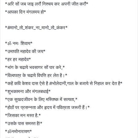
*अरि सों जब जाइ लरौं निश्चय कर अपनी जीत करौं*
*आपका दिन मंगलमय हो*
*#मानो_तो_शंकर_ना_मानो_तो_कंकर*
*ॐ नमः शिवाय*
*उमापति महादेव की जय*
*हर हर महादेव*
*भांग के चढाये भवसागर सों पार करे,*
*विल्वपत्र के चढाये विपत्ति हर लेत है।*
*कहें कवि केशव दास ऐसे है #भोलेदानी,गाल के बजाये से निहाल कर देत है*
*शुभकामना और मंगलबधाई*
*एक सुखदजीवन के लिए मस्तिष्क में सत्यता,*
*होठों पर प्रसन्नता और हृदय में पवित्रता जरूरी हैं।*
*जिसका मन मस्त है.*
*उसके पास समस्त है!*
*ॐनमोनारायण*