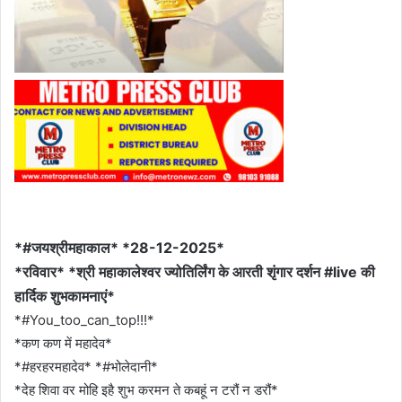
*#जयश्रीमहाकाल* *28-12-2025*
*रविवार* *श्री महाकालेश्वर ज्योतिर्लिंग के आरती शृंगार दर्शन #live की
हार्दिक शुभकामनाएं*
*#You_too_can_top!!!*
*कण कण में महादेव*
*#हरहरमहादेव* *#भोलेदानी*
*देह शिवा वर मोहि इहै शुभ करमन ते कबहूं न टरौं न डरौं*