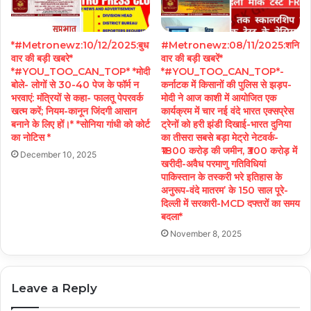
*#Metronewz:10/12/2025:बुध
#Metronewz:08/11/2025:शनि
वार की बड़ी खबरे*
वार की बड़ी खबरें*
*#YOU_TOO_CAN_TOP* *मोदी
*#YOU_TOO_CAN_TOP*-
बोले- लोगों से 30-40 पेज के फॉर्म न
कर्नाटक में किसानों की पुलिस से झड़प-
भरवाएं: मंत्रियों से कहा- फालतू पेपरवर्क
मोदी ने आज काशी में आयोजित एक
खत्म करें; नियम-कानून जिंदगी आसान
कार्यक्रम में चार नई वंदे भारत एक्सप्रेस
बनाने के लिए हों।* *सोनिया गांधी को कोर्ट
ट्रेनों को हरी झंडी दिखाई-भारत दुनिया
का नोटिस *
का तीसरा सबसे बड़ा मेट्रो नेटवर्क-
₹1800 करोड़ की जमीन, ₹300 करोड़ में
December 10, 2025
खरीदी-अवैध परमाणु गतिविधियां
पाकिस्तान के तस्करी भरे इतिहास के
अनुरूप-वंदे मातरम’ के 150 साल पूरे-
दिल्ली में सरकारी-MCD दफ्तरों का समय
बदला*
November 8, 2025
Leave a Reply