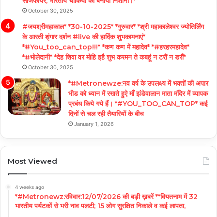
सीजफायर, भारतीय चौकियों को बनाया निशाना।*
October 30, 2025
#जयश्रीमहाकाल* *30-10-2025* *गुरुवार* *श्री महाकालेश्वर ज्योतिर्लिंग
के आरती शृंगार दर्शन #live की हार्दिक शुभकामनाएं*
*#You_too_can_top!!!* *कण कण में महादेव* *#हरहरमहादेव*
*#भोलेदानी* *देह शिवा वर मोहि इहै शुभ करमन ते कबहूं न टरौं न डरौं*
October 30, 2025
*#Metronewze:नव वर्ष के उपलक्ष्य में भक्तों की अपार
भीड को ध्यान में रखते हुऐ माँ झंडेवालान माता मंदिर में व्यापक
प्रबंध किये गये हैं। *#YOU_TOO_CAN_TOP* कई
दिनों से चल रही तैयारियों के बीच
January 1, 2026
Most Viewed
4 weeks ago
*#Metronewz:रविवार:12/07/2026 की बड़ी ख़बरें **वियतनाम में 32
भारतीय पर्यटकों से भरी नाव पलटी; 15 लोग सुरक्षित निकाले व कई लापता,