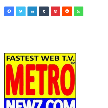
Facebook
Twitter
LinkedIn
Tumblr
Pinterest
Reddit
WhatsApp