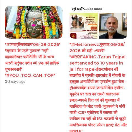
*#जयश्रीमहाकाल*06-08-2026*
*#Metronewz:गुरुवार:06/08/
*श्रावण के पहले गुरुवार* *श्री
2026 की बड़ी eखबरें*
महाकालेश्वर ज्योतिर्लिंग जी के भस्म
*#BREAKING-Tarun Tejpal
आरती श्रृंगार दर्शन #live कीं हार्दिक
sentenced to 10 years in
शुभकामनाएं*
jail for rape-ईरान:ओमान की
*#YOU_TOO_CAN_TOP*
बातचीत में प्रगति-झारखंड में नौकरी के
इच्छुक अभ्यर्थियों का प्रदर्शन हुआ तेज -
2 days ago
@बांग्लादेश वापस जाऊंगी:शेख हसीना-
यूक्रेन पर रूस का सबसे खतरनाक
हमला-अगले वित्त वर्ष की शुरुआत में
प्लास्टिक के नोट जारी-जुकरबर्ग ने मांगी
माफी-CJP प्रोटेस्ट में ब्लास्ट की
साजिश रच रही थी ISI-गडकरी से जुड़ी
आपत्तिजनक पोस्ट फौरन हटाएं: मेटा और
एक्स:HC