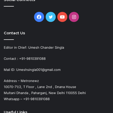
Facebook
Twitter
YouTube
Instagram
Contact Us
Editor in Chief: Umesh Chander Singla
Contact : +91-9810391088
Mail ID: Umeshsingla001@gmail.com
Address – Metronewz
10070-71/2, T Floor , Lane 2nd , Dnana House
Multani Dhanda , Paharganj, New Delhi 110055 Delhi
Whatsapp – +91-9810391088
Useful Links