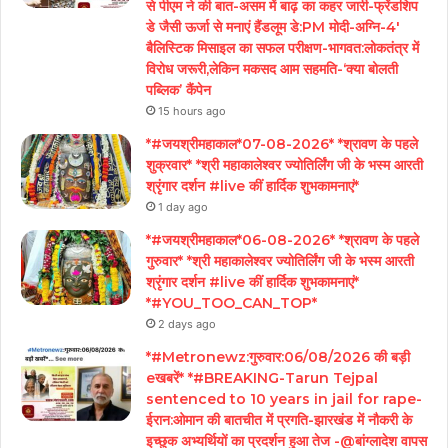
से पीएम ने की बात-असम में बाढ़ का कहर जारी-फ्रेंडशिप
डे जैसी ऊर्जा से मनाएं हैंडलूम डे:PM मोदी-अग्नि-4′
बैलिस्टिक मिसाइल का सफल परीक्षण-भागवत:लोकतंत्र में
विरोध जरूरी,लेकिन मकसद आम सहमति-‘क्या बोलती
पब्लिक’ कैंपेन
15 hours ago
*#जयश्रीमहाकाल*07-08-2026* *श्रावण के पहले
शुक्रवार* *श्री महाकालेश्वर ज्योतिर्लिंग जी के भस्म आरती
श्रृंगार दर्शन #live कीं हार्दिक शुभकामनाएं*
1 day ago
*#जयश्रीमहाकाल*06-08-2026* *श्रावण के पहले
गुरुवार* *श्री महाकालेश्वर ज्योतिर्लिंग जी के भस्म आरती
श्रृंगार दर्शन #live कीं हार्दिक शुभकामनाएं*
*#YOU_TOO_CAN_TOP*
2 days ago
*#Metronewz:गुरुवार:06/08/2026 की बड़ी
eखबरें* *#BREAKING-Tarun Tejpal
sentenced to 10 years in jail for rape-
ईरान:ओमान की बातचीत में प्रगति-झारखंड में नौकरी के
इच्छुक अभ्यर्थियों का प्रदर्शन हुआ तेज -@बांग्लादेश वापस