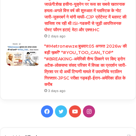
जाऊंगी:शेख हसीना-यूक्रेन पर रूस का सबसे खतरनाक
हमला-अगले वित्त वर्ष की शुरुआत में प्लास्टिक के नोट
जारी-जुकरबर्ग ने मांगी माफी-CJP प्रोटेस्ट में ब्लास्ट की
साजिश रच रही थी ISI-गडकरी से जुड़ी आपत्तिजनक
पोस्ट फौरन हटाएं: मेटा और एक्स:HC
2 days ago
*#Metronewze:बुधवार:05 अगस्त 2026w की
बड़ी ख़बरें* *#YOU_TOO_CAN_TOP*
*#BREAKING-अमेरिकी सैन्य ठिकाने पर किए ड्रोन
अटैक-लोकसभा संसद परिसर में विपक्ष का प्रदर्शन जारी-
त्रिशा पर दो अर्थी टिप्पणी मामले में उदयनिधि स्टालिन
गिरफ्तार-JPSC परीक्षा गड़बड़ी-ईरान-अमेरिका डील के
करीब
3 days ago
Facebook
Twitter
YouTube
Instagram