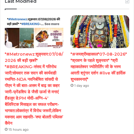
Last Modified
*#Metronewz:शुक्रवार:07/08/
*#जयश्रीमहाकाल*07-08-2026*
2026 की बड़ी ख़बरें*
*श्रावण के पहले शुक्रवार* *श्री
*#BREAKING-संसद में गतिरोध
महाकालेश्वर ज्योतिर्लिंग जी के भस्म
जारी;सोमवार तक सदन की कार्यवाही
आरती श्रृंगार दर्शन #live कीं हार्दिक
स्थगित-NDA नवनिर्बचित सांसदी से
शुभकामनाएं*
पीएम ने की बात-असम में बाढ़ का कहर
1 day ago
जारी-फ्रेंडशिप डे जैसी ऊर्जा से मनाएं
हैंडलूम डे:PM मोदी-अग्नि-4′
बैलिस्टिक मिसाइल का सफल परीक्षण-
भागवत:लोकतंत्र में विरोध जरूरी,लेकिन
मकसद आम सहमति-‘क्या बोलती पब्लिक’
कैंपेन
15 hours ago