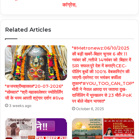
कांग्रेस,
Related Articles
*#Metronewz:06/10/2025
की बड़ी खबरें-बिहार चुनाव 6 और 11
नवंबर कों ,नतीजे 14नवंबर को :बिहार में
SIR सफल:पूरे देश में कराएंगे:CEC-
पोलिंग बूथों की 100% वेबकास्टिंग की
जाएगी-एवरेस्ट पर भयंकर बर्फीला
तूफान*#YOU_TOO_CAN_TOP*
*#जयश्रीमहाकाल*20-07-2026*
मोदी ने नेपाल आपदा पर जताया दुख-
*सोमवार* *श्री महाकालेश्वर ज्योतिर्लिंग
दार्जिलिंग में भूस्खलन से 23 मौतें-PoK
जी के भस्म आरती श्रृंगार दर्शन #live
पर बोले मोहन भागवत*
3 weeks ago
October 6, 2025