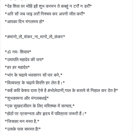
*देह शिवा वर मोहि इहै शुभ करमन ते कबहूं न टरौं न डरौं*
*अरि सों जब जाइ लरौं निश्चय कर अपनी जीत करौं*
*आपका दिन मंगलमय हो*
*#मानो_तो_शंकर_ना_मानो_तो_कंकर*
*ॐ नमः शिवाय*
*उमापति महादेव की जय*
*हर हर महादेव*
*भांग के चढाये भवसागर सों पार करे,*
*विल्वपत्र के चढाये विपत्ति हर लेत है।*
*कहें कवि केशव दास ऐसे है #भोलेदानी,गाल के बजाये से निहाल कर देत है*
*शुभकामना और मंगलबधाई*
*एक सुखदजीवन के लिए मस्तिष्क में सत्यता,*
*होठों पर प्रसन्नता और हृदय में पवित्रता जरूरी हैं।*
*जिसका मन मस्त है.*
*उसके पास समस्त है!*