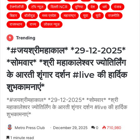
टेक्नोलॉजी
टॉप न्यूज़
दिल्ली NCR
दुनिया
देश
धर्म
पंजाब
बिहार
बॉलीवुड
मध्य प्रदेश
महाराष्ट्र
युवा
यूपी
राजनीति
राजस्थान
राज्य
लोकल न्यूज़
Trending
*#जयश्रीमहाकाल* *29-12-2025*
*सोमवार* *श्री महाकालेश्वर ज्योतिर्लिंग
के आरती शृंगार दर्शन #live की हार्दिक
शुभकामनाएं*
*#जयश्रीमहाकाल* *29-12-2025* *सोमवार* *श्री
महाकालेश्वर ज्योतिर्लिंग के आरती शृंगार दर्शन #live की हार्दिक
शुभकामनाएं*
Metro Press Club
December 29, 2025
0
710,980
1 minute read