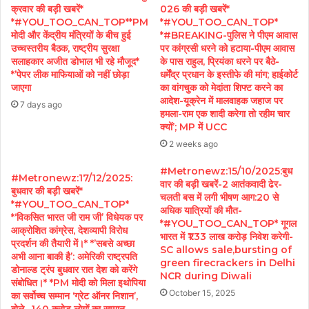
क्रवार की बड़ी खबरें*
026 की बड़ी खबरें*
*#YOU_TOO_CAN_TOP**PM
*#YOU_TOO_CAN_TOP*
मोदी और केंद्रीय मंत्रियों के बीच हुई
*#BREAKING-पुलिस ने पीएम आवास
उच्चस्तरीय बैठक, राष्ट्रीय सुरक्षा
पर कांग्रसी धरने को हटाया-पीएम आवास
सलाहकार अजीत डोभाल भी रहे मौजूद*
के पास राहुल, प्रियंका धरने पर बैठे-
*’पेपर लीक माफियाओं को नहीं छोड़ा
धर्मेंद्र प्रधान के इस्तीफे की मांग; हाईकोर्ट
जाएगा
का वांगचुक को मेदांता शिफ्ट करने का
आदेश-यूक्रेन में मालवाहक जहाज पर
7 days ago
हमला-राम एक शादी करेगा तो रहीम चार
क्यों’; MP में UCC
2 weeks ago
#Metronewz:15/10/2025:बुध
#Metronewz:17/12/2025:
वार की बड़ी खबरें-2 आतंकवादी ढेर-
बुधवार की बड़ी खबरें*
चलती बस में लगी भीषण आग:20 से
*#YOU_TOO_CAN_TOP*
अधिक यात्रियों की मौत-
*‘विकसित भारत जी राम जी’ विधेयक पर
*#YOU_TOO_CAN_TOP* गूगल
आक्रोशित कांग्रेस, देशव्यापी विरोध
भारत में ₹1.33 लाख करोड़ निवेश करेगी-
प्रदर्शन की तैयारी में।* *’सबसे अच्छा
SC allows sale,bursting of
अभी आना बाकी है’: अमेरिकी राष्ट्रपति
green firecrackers in Delhi
डोनाल्ड ट्रंप बुधवार रात देश को करेंगे
NCR during Diwali
संबोधित।* *PM मोदी को मिला इथोपिया
October 15, 2025
का सर्वोच्च सम्मान ‘ग्रेट ऑनर निशान’,