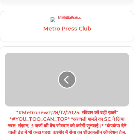
Metro Press Club
*#Metronewz;28/12/2025: रविवार की बड़ी ख़बरें*
*#YOU_TOO_CAN_TOP* *अरावली मामले का SC ने लिया
स्वत: संज्ञान, 3 जजों की बेंच सोमवार को करेगी सुनवाई।* *कंपकंपा देने
वाली ठंड में भी कड़ा पहरा: कश्मीर में सेना का शीतकालीन ऑपरेशन तेज,