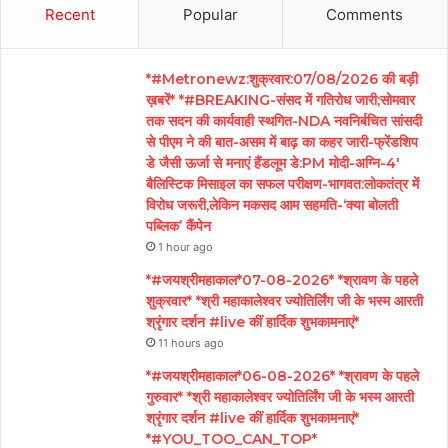
Recent
Popular
Comments
*#Metronewz:शुक्रवार:07/08/2026 की बड़ी
ख़बरें* *#BREAKING-संसद में गतिरोध जारी;सोमवार
तक सदन की कार्यवाही स्थगित-NDA नवनिर्बचित सांसदी
से पीएम ने की बात-असम में बाढ़ का कहर जारी-फ्रेंडशिप
डे जैसी ऊर्जा से मनाएं हैंडलूम डे:PM मोदी-अग्नि-4′
बैलिस्टिक मिसाइल का सफल परीक्षण-भागवत:लोकतंत्र में
विरोध जरूरी,लेकिन मकसद आम सहमति-‘क्या बोलती
पब्लिक’ कैंपेन
1 hour ago
*#जयश्रीमहाकाल*07-08-2026* *श्रावण के पहले
शुक्रवार* *श्री महाकालेश्वर ज्योतिर्लिंग जी के भस्म आरती
श्रृंगार दर्शन #live कीं हार्दिक शुभकामनाएं*
11 hours ago
*#जयश्रीमहाकाल*06-08-2026* *श्रावण के पहले
गुरुवार* *श्री महाकालेश्वर ज्योतिर्लिंग जी के भस्म आरती
श्रृंगार दर्शन #live कीं हार्दिक शुभकामनाएं*
*#YOU_TOO_CAN_TOP*