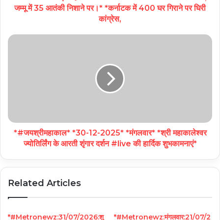
जम्मू में 35 आतंकी निशाने पर।* *कर्नाटक में 400 घर गिराने पर घिरी
कांग्रेस,
*#जयश्रीमहाकाल* *30-12-2025* *मंगलवार* *श्री महाकालेश्वर
ज्योतिर्लिंग के आरती शृंगार दर्शन #live की हार्दिक शुभकामनाएं*
Related Articles
*#Metronewz:31/07/2026:शु
*#Metronewz:मंगलवार:21/07/2