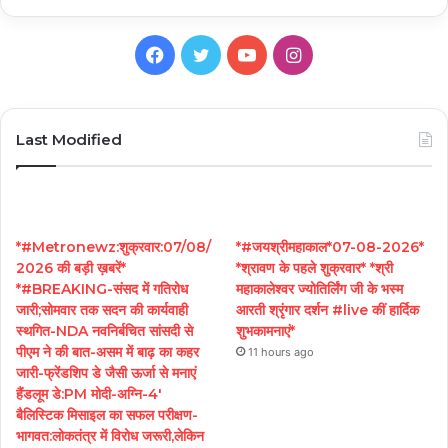
Facebook
Twitter
YouTube
Instagram
Last Modified
*#Metronewz:शुक्रवार:07/08/
*#जयश्रीमहाकाल*07-08-2026*
2026 की बड़ी ख़बरें*
*श्रावण के पहले शुक्रवार* *श्री
*#BREAKING-संसद में गतिरोध
महाकालेश्वर ज्योतिर्लिंग जी के भस्म
जारी;सोमवार तक सदन की कार्यवाही
आरती श्रृंगार दर्शन #live कीं हार्दिक
स्थगित-NDA नवनिर्बचित सांसदी से
शुभकामनाएं*
पीएम ने की बात-असम में बाढ़ का कहर
11 hours ago
जारी-फ्रेंडशिप डे जैसी ऊर्जा से मनाएं
हैंडलूम डे:PM मोदी-अग्नि-4′
बैलिस्टिक मिसाइल का सफल परीक्षण-
भागवत:लोकतंत्र में विरोध जरूरी,लेकिन