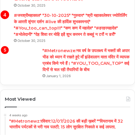
October 30, 2025
#जयश्रीमहाकाल* *30-10-2025* *गुरुवार* *श्री महाकालेश्वर ज्योतिर्लिंग
के आरती शृंगार दर्शन #live की हार्दिक शुभकामनाएं*
*#You_too_can_top!!!* *कण कण में महादेव* *#हरहरमहादेव*
*#भोलेदानी* *देह शिवा वर मोहि इहै शुभ करमन ते कबहूं न टरौं न डरौं*
October 30, 2025
*#Metronewze:नव वर्ष के उपलक्ष्य में भक्तों की अपार
भीड को ध्यान में रखते हुऐ माँ झंडेवालान माता मंदिर में व्यापक
प्रबंध किये गये हैं। *#YOU_TOO_CAN_TOP* कई
दिनों से चल रही तैयारियों के बीच
January 1, 2026
Most Viewed
4 weeks ago
*#Metronewz:रविवार:12/07/2026 की बड़ी ख़बरें **वियतनाम में 32
भारतीय पर्यटकों से भरी नाव पलटी; 15 लोग सुरक्षित निकाले व कई लापता,