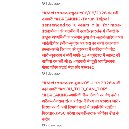
1 day ago
*#Metronewz:गुरुवार:06/08/2026 की बड़ी
eखबरें* *#BREAKING-Tarun Tejpal
sentenced to 10 years in jail for rape-
ईरान:ओमान की बातचीत में प्रगति-झारखंड में नौकरी के
इच्छुक अभ्यर्थियों का प्रदर्शन हुआ तेज -@बांग्लादेश वापस
जाऊंगी:शेख हसीना-यूक्रेन पर रूस का सबसे खतरनाक
हमला-अगले वित्त वर्ष की शुरुआत में प्लास्टिक के नोट
जारी-जुकरबर्ग ने मांगी माफी-CJP प्रोटेस्ट में ब्लास्ट की
साजिश रच रही थी ISI-गडकरी से जुड़ी आपत्तिजनक
पोस्ट फौरन हटाएं: मेटा और एक्स:HC
1 day ago
*#Metronewze:बुधवार:05 अगस्त 2026w की
बड़ी ख़बरें* *#YOU_TOO_CAN_TOP*
*#BREAKING-अमेरिकी सैन्य ठिकाने पर किए ड्रोन
अटैक-लोकसभा संसद परिसर में विपक्ष का प्रदर्शन जारी-
त्रिशा पर दो अर्थी टिप्पणी मामले में उदयनिधि स्टालिन
गिरफ्तार-JPSC परीक्षा गड़बड़ी-ईरान-अमेरिका डील के
करीब
2 days ago