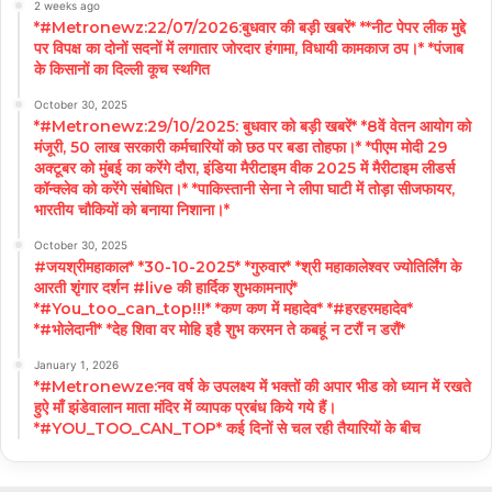
2 weeks ago
*#Metronewz:22/07/2026:बुधवार की बड़ी खबरें* **नीट पेपर लीक मुद्दे
पर विपक्ष का दोनों सदनों में लगातार जोरदार हंगामा, विधायी कामकाज ठप।* *पंजाब
के किसानों का दिल्ली कूच स्थगित
October 30, 2025
*#Metronewz:29/10/2025: बुधवार को बड़ी खबरें* *8वें वेतन आयोग को
मंजूरी, 50 लाख सरकारी कर्मचारियों को छठ पर बडा तोहफा।* *पीएम मोदी 29
अक्टूबर को मुंबई का करेंगे दौरा, इंडिया मैरीटाइम वीक 2025 में मैरीटाइम लीडर्स
कॉन्क्लेव को करेंगे संबोधित।* *पाकिस्तानी सेना ने लीपा घाटी में तोड़ा सीजफायर,
भारतीय चौकियों को बनाया निशाना।*
October 30, 2025
#जयश्रीमहाकाल* *30-10-2025* *गुरुवार* *श्री महाकालेश्वर ज्योतिर्लिंग के
आरती शृंगार दर्शन #live की हार्दिक शुभकामनाएं*
*#You_too_can_top!!!* *कण कण में महादेव* *#हरहरमहादेव*
*#भोलेदानी* *देह शिवा वर मोहि इहै शुभ करमन ते कबहूं न टरौं न डरौं*
January 1, 2026
*#Metronewze:नव वर्ष के उपलक्ष्य में भक्तों की अपार भीड को ध्यान में रखते
हुऐ माँ झंडेवालान माता मंदिर में व्यापक प्रबंध किये गये हैं।
*#YOU_TOO_CAN_TOP* कई दिनों से चल रही तैयारियों के बीच