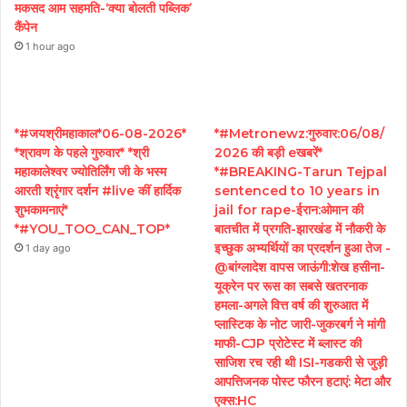
मकसद आम सहमति-‘क्या बोलती पब्लिक’
कैंपेन
1 hour ago
*#जयश्रीमहाकाल*06-08-2026*
*#Metronewz:गुरुवार:06/08/
*श्रावण के पहले गुरुवार* *श्री
2026 की बड़ी eखबरें*
महाकालेश्वर ज्योतिर्लिंग जी के भस्म
*#BREAKING-Tarun Tejpal
आरती श्रृंगार दर्शन #live कीं हार्दिक
sentenced to 10 years in
शुभकामनाएं*
jail for rape-ईरान:ओमान की
*#YOU_TOO_CAN_TOP*
बातचीत में प्रगति-झारखंड में नौकरी के
इच्छुक अभ्यर्थियों का प्रदर्शन हुआ तेज -
1 day ago
@बांग्लादेश वापस जाऊंगी:शेख हसीना-
यूक्रेन पर रूस का सबसे खतरनाक
हमला-अगले वित्त वर्ष की शुरुआत में
प्लास्टिक के नोट जारी-जुकरबर्ग ने मांगी
माफी-CJP प्रोटेस्ट में ब्लास्ट की
साजिश रच रही थी ISI-गडकरी से जुड़ी
आपत्तिजनक पोस्ट फौरन हटाएं: मेटा और
एक्स:HC