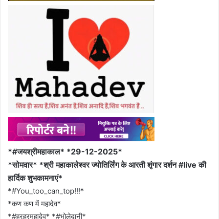
*#जयश्रीमहाकाल* *29-12-2025*
*सोमवार* *श्री महाकालेश्वर ज्योतिर्लिंग के आरती शृंगार दर्शन #live की
हार्दिक शुभकामनाएं*
*#You_too_can_top!!!*
*कण कण में महादेव*
*#हरहरमहादेव* *#भोलेदानी*