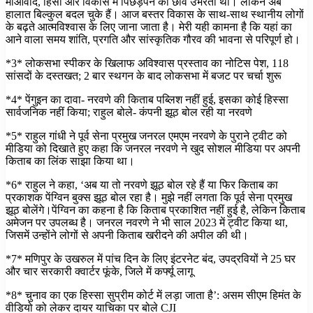
माओवाद, हिंसा और विकास में पिछड़ेपन की छवि उभरती थी। लेकिन अब
हालात बिल्कुल बदल चुके हैं। आज बस्तर विकास के साथ-साथ स्थानीय लोगों
के बढ़ते आत्मविश्वास के लिए जाना जाता है। मेरी यही कामना है कि यहां का
आने वाला समय शांति, प्रगति और सांस्कृतिक गौरव की भावना से परिपूर्ण हो।
*3* लोकसभा स्पीकर के खिलाफ अविश्वास प्रस्ताव का नोटिस पेश, 118
सांसदों के दस्तखत; 2 बार स्थगन के बाद लोकसभा में बजट पर चर्चा शुरू
*4* पेंगुइन का दावा- नरवणे की किताब पब्लिश नहीं हुई, इसका कोई हिस्सा
सार्वजनिक नहीं किया; राहुल बोले- कंपनी झूठ बोल रही या नरवणे
*5* राहुल गांधी ने पूर्व सेना प्रमुख जनरल एमएम नरवणे के पुराने ट्वीट को
मीडिया को दिखाते हुए कहा कि जनरल नरवणे ने खुद सोशल मीडिया पर अपनी
किताब का लिंक साझा किया था।
*6* राहुल ने कहा, ‘अब या तो नरवणे झूठ बोल रहे हैं या फिर किताब का
प्रकाशक पेंग्विन बुक्स झूठ बोल रहा है। मुझे नहीं लगता कि पूर्व सेना प्रमुख
झूठ बोलेंगे।पेंग्विन का कहना है कि किताब प्रकाशित नहीं हुई है, लेकिन किताब
अमेजन पर उपलब्ध है। जनरल नवरणे ने भी साल 2023 में ट्वीट किया था,
जिसमें उन्होंने लोगों से अपनी किताब खरीदने की अपील की थी।
*7* मणिपुर के उखरुल में पांच दिन के लिए इंटरनेट बंद, उपद्रवियों ने 25 घर
और चार सरकारी क्वार्टर फूंके, जिले में कर्फ्यू लागू
*8* चुनाव का एक हिस्सा सुप्रीम कोर्ट में लड़ा जाता है’: असम सीएम हिमंत के
वीडियो को लेकर दायर याचिका पर बोले CJI