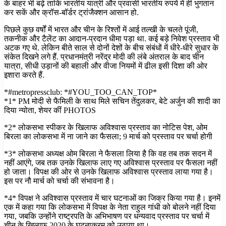
के बाहर भी बढ़े ताकि भारतीय यात्री और प्रवासी भारतीय रुपये में ही भुगतान
कर सकें और क्रॉस-बॉर्डर ट्रांजैक्शन आसान हो.
पिछले कुछ वर्षों में भारत और चीन के रिश्तों में आई तल्खी के चलते पूंजी,
तकनीक और टैलेंट का आदान-प्रदान धीमा पड़ा था. कई बड़े निवेश प्रस्ताव भी
अटक गए थे. लेकिन बीते साल से दोनों देशों के बीच संबंधों में धीरे-धीरे सुधार के
संकेत दिखने लगे हैं. प्रधानमंत्री नरेंद्र मोदी की लंबे अंतराल के बाद चीन
यात्रा, सीधी उड़ानों की बहाली और वीजा नियमों में ढील इसी दिशा की ओर
इशारा करते हैं.
*#metropressclub: *#YOU_TOO_CAN_TOP*
*1* PM मोदी से फैमिली के साथ मिले सचिन तेंदुलकर, बेटे अर्जुन की शादी का
दिया न्योता, शेयर कीं PHOTOS
*2* लोकसभा स्पीकर के खिलाफ अविश्वास प्रस्ताव का नोटिस पेश, ओम
बिरला का लोकसभा में ना जाने का फैसला; 9 मार्च को प्रस्ताव पर चर्चा होगी
*3* लोकसभा अध्यक्ष ओम बिरला ने फैसला लिया है कि वह तब तक सदन में
नहीं आएंगे, जब तक उनके खिलाफ लाए गए अविश्वास प्रस्ताव पर फैसला नहीं
हो जाता। विपक्ष की ओर से उनके खिलाफ अविश्वास प्रस्ताव लाया गया है।
इस पर नौ मार्च को चर्चा की संभावना है।
*4* विपक्ष ने अविश्वास प्रस्ताव में चार घटनाओं का जिक्र किया गया है। इनमें
एक में कहा गया कि लोकसभा में विपक्ष के नेता राहुल गांधी को बोलने नहीं दिया
गया, जबकि उन्होंने राष्ट्रपति के अभिभाषण पर धन्यवाद प्रस्ताव पर चर्चा में
चीन के खिलाफ 2020 के घटनाक्रम को उठाया था।