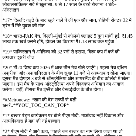
लोकलसर्किल्स सर्वे में खुलासा- 9 से 17 साल के बच्चे रोजाना 3 घंटे+
ऑनलाइन
*17* दिल्ली: गड्ढे के बाद खुले नाले ने ली एक और जान, रोहिणी सेक्टर-32 में
ड्रेन में गिरे युवक की मौत
*18* भारत-PAK मैच, दिल्ली–मुंबई से कोलंबो फ्लाइट 5 गुना महंगी हुई, ₹1.45
लाख तक खर्च करने होंगे, होटल का किराया ₹1.13 लाख तक पहुंचा
*19* पाकिस्तान ने अमेरिका को 32 रनों से हराया, विश्व कप में दर्ज की
लगातार दूसरी जीत
*20* टी20 विश्व कप 2026 में आज तीन मैच खेले जाएंगे। पहला मैच दक्षिण
अफ्रीका और अफगानिस्तान के बीच सुबह 11 बजे से अहमदाबाद खेला जाएगा।
दूसरा मैच दोपहर 3 बजे से ऑस्ट्रेलिया और आयरलैंड के बीच कोलंबो में खेला
जाएगा। इस मैच के साथ ऑस्ट्रेलिया अपने विश्वकप अभियान का आगाज
करेगा। वहीं, तीसरा मैच इंग्लैंड और वेस्टइंडीज के बीच होगा।
*#Metronewz: *शाम की देश राज्यों से बड़ी
खबरें..*#YOU_TOO_CAN_TOP*
*1* बस्तर पंडुम कार्यक्रम पर बोले पीएम मोदी- माओवाद नहीं विकास और
आत्मविश्वास है यहां की नई पहचान
*2* पीएम मोदी ने आगे कहा, “पहले जब बस्तर का नाम लिया जाता था तो