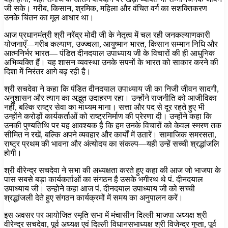
जी सके। गरीब, किसान, श्रमिक, महिला और वंचित वर्ग का सशक्तिकरण
उनके चिंतन का मूल आधार था।
आज प्रधानमंत्री श्री नरेंद्र मोदी जी के नेतृत्व में चल रही जनकल्याणकारी
योजनाएँ—गरीब कल्याण, उज्ज्वला, आयुष्मान भारत, किसान सम्मान निधि और
आत्मनिर्भर भारत— पंडित दीनदयाल उपाध्याय जी के विचारों की ही आधुनिक
अभिव्यक्ति हैं। यह शासन व्यवस्था उनके सपनों के भारत को साकार करने की
दिशा में निरंतर आगे बढ़ रही है।
श्री सचदेवा ने कहा कि पंडित दीनदयाल उपाध्याय जी का निजी जीवन सादगी,
अनुशासन और त्याग का अद्भुत उदाहरण रहा। उन्होंने राजनीति को आजीविका
नहीं, बल्कि राष्ट्र सेवा का माध्यम माना। सत्ता और पद से दूर रहते हुए भी
उन्होंने करोड़ों कार्यकर्ताओं को राष्ट्रनिर्माण की प्रेरणा दी। उन्होंने कहा कि
उनकी पुण्यतिथि पर यह आवश्यक है कि हम उनके विचारों को केवल स्मरण तक
सीमित न रखें, बल्कि अपने व्यवहार और कार्यों में उतारें। सामाजिक समरसता,
राष्ट्र प्रथम की भावना और अंत्योदय का संकल्प—यही उन्हें सच्ची श्रद्धांजलि
होगी।
श्री वीरेन्द्र सचदेवा ने सभा की अध्यक्षता करते हुए कहा की आज जो भाजपा के
पास सबसे बड़ा कार्यकर्ताओं का संगठन है उसके भगीरथ थे पं. दीनदयाल
उपाध्याय जी। उन्होने कहा आज पं. दीनदयाल उपाध्याय जी को सच्ची
श्रद्धांजली देते हुए संगठन कार्यक्रमों में समय का अनुपालन करें।
इस अवसर पर आयोजित स्मृति सभा में मंचासीन दिल्ली भाजपा अध्यक्ष श्री
वीरेन्द्र सचदेवा, पूर्व अध्यक्ष एवं दिल्ली विधानसभाध्यक्ष श्री विजेन्द्र गुप्ता, पूर्व