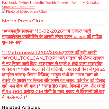
Facebook
Twitter
LinkedIn
Tumblr
Pinterest
Reddit
VKontakte
Share via Email
Print
Metro Press Club
*#जयश्रीमहाकाल* *10-02-2026* *मंगलवार* *श्री
महाकालेश्वर ज्योतिर्लिंग के आरती शृंगार दर्शन #live की हार्दिक
शुभकामनाएं*
*#Metronewz:12/02/2026:गुरुवार कीं बड़ी खबरें*
*#YOU_TOO_CAN_TOP* *वंदे मातरम को लेकर सरकार
ने नए नियम जारी किए, राष्ट्रगान से पहले 6 छंदों वाला राष्ट्रगीत
अनिवार्य।* *ओम बिरला को दीं गालियां, जबरदस्ती चेंबर में घुसे 25
कांग्रेस सांसद: किरण रिजिजू* *राहुल गांधी के 'भारत माता को
बेचने' के आरोप पर निर्मला सीतारमण का जवाब, कांग्रेस को दिलाई
शर्म अल शेख की याद।* *गन्ना ₹30 महंगा, बिजली मुफ्त और खातों
में 94,000 करोड़! CM योगी के 'महा-बजट' ने किसानों की कर
दी बल्ले-बल्ले।*
Related Articles