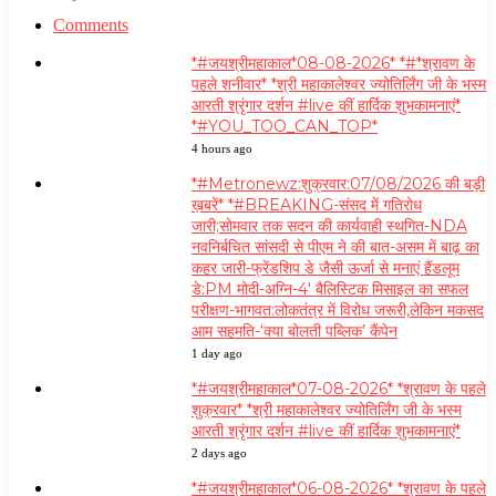
Comments
*#जयश्रीमहाकाल*08-08-2026* *#*श्रावण के
पहले शनीवार* *श्री महाकालेश्वर ज्योतिर्लिंग जी के भस्म
आरती श्रृंगार दर्शन #live कीं हार्दिक शुभकामनाएं*
*#YOU_TOO_CAN_TOP*
4 hours ago
*#Metronewz:शुक्रवार:07/08/2026 की बड़ी
ख़बरें* *#BREAKING-संसद में गतिरोध
जारी;सोमवार तक सदन की कार्यवाही स्थगित-NDA
नवनिर्बचित सांसदी से पीएम ने की बात-असम में बाढ़ का
कहर जारी-फ्रेंडशिप डे जैसी ऊर्जा से मनाएं हैंडलूम
डे:PM मोदी-अग्नि-4′ बैलिस्टिक मिसाइल का सफल
परीक्षण-भागवत:लोकतंत्र में विरोध जरूरी,लेकिन मकसद
आम सहमति-‘क्या बोलती पब्लिक’ कैंपेन
1 day ago
*#जयश्रीमहाकाल*07-08-2026* *श्रावण के पहले
शुक्रवार* *श्री महाकालेश्वर ज्योतिर्लिंग जी के भस्म
आरती श्रृंगार दर्शन #live कीं हार्दिक शुभकामनाएं*
2 days ago
*#जयश्रीमहाकाल*06-08-2026* *श्रावण के पहले