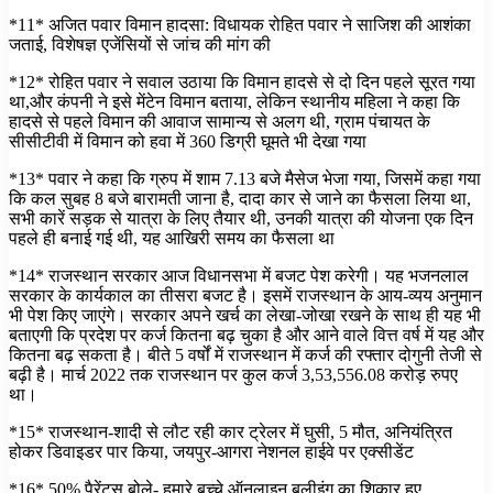
*11* अजित पवार विमान हादसा: विधायक रोहित पवार ने साजिश की आशंका
जताई, विशेषज्ञ एजेंसियों से जांच की मांग की
*12* रोहित पवार ने सवाल उठाया कि विमान हादसे से दो दिन पहले सूरत गया
था,और कंपनी ने इसे मेंटेन विमान बताया, लेकिन स्थानीय महिला ने कहा कि
हादसे से पहले विमान की आवाज सामान्य से अलग थी, ग्राम पंचायत के
सीसीटीवी में विमान को हवा में 360 डिग्री घूमते भी देखा गया
*13* पवार ने कहा कि ग्रुप में शाम 7.13 बजे मैसेज भेजा गया, जिसमें कहा गया
कि कल सुबह 8 बजे बारामती जाना है, दादा कार से जाने का फैसला लिया था,
सभी कारें सड़क से यात्रा के लिए तैयार थी, उनकी यात्रा की योजना एक दिन
पहले ही बनाई गई थी, यह आखिरी समय का फैसला था
*14* राजस्थान सरकार आज विधानसभा में बजट पेश करेगी। यह भजनलाल
सरकार के कार्यकाल का तीसरा बजट है। इसमें राजस्थान के आय-व्यय अनुमान
भी पेश किए जाएंगे। सरकार अपने खर्च का लेखा-जोखा रखने के साथ ही यह भी
बताएगी कि प्रदेश पर कर्ज कितना बढ़ चुका है और आने वाले वित्त वर्ष में यह और
कितना बढ़ सकता है। बीते 5 वर्षों में राजस्थान में कर्ज की रफ्तार दोगुनी तेजी से
बढ़ी है। मार्च 2022 तक राजस्थान पर कुल कर्ज 3,53,556.08 करोड़ रुपए
था।
*15* राजस्थान-शादी से लौट रही कार ट्रेलर में घुसी, 5 मौत, अनियंत्रित
होकर डिवाइडर पार किया, जयपुर-आगरा नेशनल हाईवे पर एक्सीडेंट
*16* 50% पैरेंट्स बोले- हमारे बच्चे ऑनलाइन बुलीइंग का शिकार हुए,