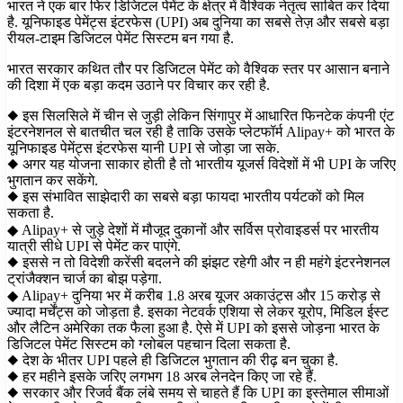
भारत ने एक बार फिर डिजिटल पेमेंट के क्षेत्र में वैश्विक नेतृत्व साबित कर दिया
है. यूनिफाइड पेमेंट्स इंटरफेस (UPI) अब दुनिया का सबसे तेज़ और सबसे बड़ा
रीयल-टाइम डिजिटल पेमेंट सिस्टम बन गया है.
भारत सरकार कथित तौर पर डिजिटल पेमेंट को वैश्विक स्तर पर आसान बनाने
की दिशा में एक बड़ा कदम उठाने पर विचार कर रही है.
◆ इस सिलसिले में चीन से जुड़ी लेकिन सिंगापुर में आधारित फिनटेक कंपनी एंट
इंटरनेशनल से बातचीत चल रही है ताकि उसके प्लेटफॉर्म Alipay+ को भारत के
यूनिफाइड पेमेंट्स इंटरफेस यानी UPI से जोड़ा जा सके.
◆ अगर यह योजना साकार होती है तो भारतीय यूजर्स विदेशों में भी UPI के जरिए
भुगतान कर सकेंगे.
◆ इस संभावित साझेदारी का सबसे बड़ा फायदा भारतीय पर्यटकों को मिल
सकता है.
◆ Alipay+ से जुड़े देशों में मौजूद दुकानों और सर्विस प्रोवाइडर्स पर भारतीय
यात्री सीधे UPI से पेमेंट कर पाएंगे.
◆ इससे न तो विदेशी करेंसी बदलने की झंझट रहेगी और न ही महंगे इंटरनेशनल
ट्रांजैक्शन चार्ज का बोझ पड़ेगा.
◆ Alipay+ दुनिया भर में करीब 1.8 अरब यूजर अकाउंट्स और 15 करोड़ से
ज्यादा मर्चेंट्स को जोड़ता है. इसका नेटवर्क एशिया से लेकर यूरोप, मिडिल ईस्ट
और लैटिन अमेरिका तक फैला हुआ है. ऐसे में UPI को इससे जोड़ना भारत के
डिजिटल पेमेंट सिस्टम को ग्लोबल पहचान दिला सकता है.
◆ देश के भीतर UPI पहले ही डिजिटल भुगतान की रीढ़ बन चुका है.
◆ हर महीने इसके जरिए लगभग 18 अरब लेनदेन किए जा रहे हैं.
◆ सरकार और रिजर्व बैंक लंबे समय से चाहते हैं कि UPI का इस्तेमाल सीमाओं