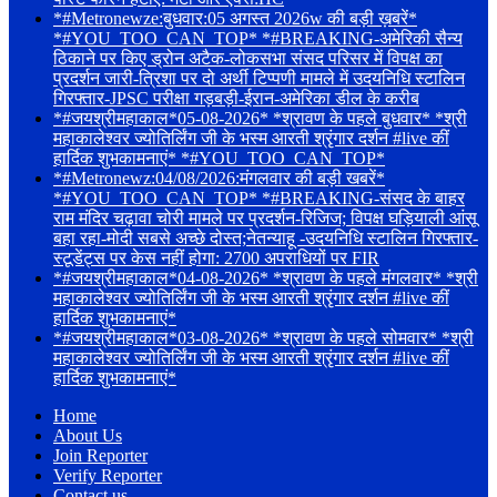
*#Metronewze:बुधवार:05 अगस्त 2026w की बड़ी ख़बरें*
*#YOU_TOO_CAN_TOP* *#BREAKING-अमेरिकी सैन्य
ठिकाने पर किए ड्रोन अटैक-लोकसभा संसद परिसर में विपक्ष का
प्रदर्शन जारी-त्रिशा पर दो अर्थी टिप्पणी मामले में उदयनिधि स्टालिन
गिरफ्तार-JPSC परीक्षा गड़बड़ी-ईरान-अमेरिका डील के करीब
*#जयश्रीमहाकाल*05-08-2026* *श्रावण के पहले बुधवार* *श्री
महाकालेश्वर ज्योतिर्लिंग जी के भस्म आरती श्रृंगार दर्शन #live कीं
हार्दिक शुभकामनाएं* *#YOU_TOO_CAN_TOP*
*#Metronewz:04/08/2026:मंगलवार की बड़ी खबरें*
*#YOU_TOO_CAN_TOP* *#BREAKING-संसद के बाहर
राम मंदिर चढ़ावा चोरी मामले पर प्रदर्शन-रिजिज; विपक्ष घड़ियाली आंसू
बहा रहा-मोदी सबसे अच्छे दोस्त;नेतन्याहू -उदयनिधि स्टालिन गिरफ्तार-
स्टूडेंट्स पर केस नहीं होगा: 2700 अपराधियों पर FIR
*#जयश्रीमहाकाल*04-08-2026* *श्रावण के पहले मंगलवार* *श्री
महाकालेश्वर ज्योतिर्लिंग जी के भस्म आरती श्रृंगार दर्शन #live कीं
हार्दिक शुभकामनाएं*
*#जयश्रीमहाकाल*03-08-2026* *श्रावण के पहले सोमवार* *श्री
महाकालेश्वर ज्योतिर्लिंग जी के भस्म आरती श्रृंगार दर्शन #live कीं
हार्दिक शुभकामनाएं*
Home
About Us
Join Reporter
Verify Reporter
Contact us