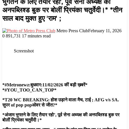
भुगतने के लिए तैयार रहो', पूर्व सेना अध्यक्ष की
अनपब्लिश्ड बुक पर बोलीं प्रियंका चतुर्वेदी।* *तीन
साल बाद मुक्त हुए 'राम' ;
Metro Press Club
February 11, 2026
0
891,731
17 minutes read
Facebook
Twitter
LinkedIn
Tumblr
Pinterest
Reddit
WhatsApp
Screenshot
*#Metronewz:बुधवार:11/02/2026 कीं बड़ी ख़बरें*
*#YOU_TOO_CAN_TOP*
*T20 WC BREAKING: होश उड़ाने वाला मैच, टाई ; AFG v/s SA.
सुपर of pop popओवर से जीत?*
*अंजाम भुगतने के लिए तैयार रहो’, पूर्व सेना अध्यक्ष की अनपब्लिश्ड बुक पर
बोलीं प्रियंका चतुर्वेदी।*