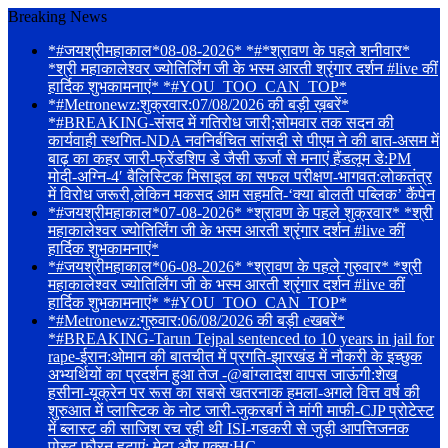
Breaking News
*#जयश्रीमहाकाल*08-08-2026* *#*श्रावण के पहले शनीवार*
*श्री महाकालेश्वर ज्योतिर्लिंग जी के भस्म आरती श्रृंगार दर्शन #live कीं
हार्दिक शुभकामनाएं* *#YOU_TOO_CAN_TOP*
*#Metronewz:शुक्रवार:07/08/2026 की बड़ी ख़बरें*
*#BREAKING-संसद में गतिरोध जारी;सोमवार तक सदन की
कार्यवाही स्थगित-NDA नवनिर्बचित सांसदी से पीएम ने की बात-असम में
बाढ़ का कहर जारी-फ्रेंडशिप डे जैसी ऊर्जा से मनाएं हैंडलूम डे:PM
मोदी-अग्नि-4′ बैलिस्टिक मिसाइल का सफल परीक्षण-भागवत:लोकतंत्र
में विरोध जरूरी,लेकिन मकसद आम सहमति-‘क्या बोलती पब्लिक’ कैंपेन
*#जयश्रीमहाकाल*07-08-2026* *श्रावण के पहले शुक्रवार* *श्री
महाकालेश्वर ज्योतिर्लिंग जी के भस्म आरती श्रृंगार दर्शन #live कीं
हार्दिक शुभकामनाएं*
*#जयश्रीमहाकाल*06-08-2026* *श्रावण के पहले गुरुवार* *श्री
महाकालेश्वर ज्योतिर्लिंग जी के भस्म आरती श्रृंगार दर्शन #live कीं
हार्दिक शुभकामनाएं* *#YOU_TOO_CAN_TOP*
*#Metronewz:गुरुवार:06/08/2026 की बड़ी eखबरें*
*#BREAKING-Tarun Tejpal sentenced to 10 years in jail for
rape-ईरान:ओमान की बातचीत में प्रगति-झारखंड में नौकरी के इच्छुक
अभ्यर्थियों का प्रदर्शन हुआ तेज -@बांग्लादेश वापस जाऊंगी:शेख
हसीना-यूक्रेन पर रूस का सबसे खतरनाक हमला-अगले वित्त वर्ष की
शुरुआत में प्लास्टिक के नोट जारी-जुकरबर्ग ने मांगी माफी-CJP प्रोटेस्ट
में ब्लास्ट की साजिश रच रही थी ISI-गडकरी से जुड़ी आपत्तिजनक
पोस्ट फौरन हटाएं: मेटा और एक्स:HC