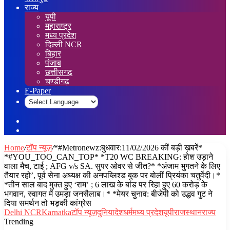
राज्य
यूपी
महाराष्ट्र
मध्य प्रदेश
दिल्ली NCR
बिहार
पंजाब
छत्तीसगढ़
चण्डीगढ़
E-Paper
Sidebar
Log
In
Home
/
टॉप न्यूज़
/
*#Metronewz:बुधवार:11/02/2026 कीं बड़ी ख़बरें*
*#YOU_TOO_CAN_TOP* *T20 WC BREAKING: होश उड़ाने
वाला मैच, टाई ; AFG v/s SA. सुपर ओवर से जीत?* *अंजाम भुगतने के लिए
तैयार रहो’, पूर्व सेना अध्यक्ष की अनपब्लिश्ड बुक पर बोलीं प्रियंका चतुर्वेदी।*
*तीन साल बाद मुक्त हुए ‘राम’ ; 6 लाख के बांड पर रिहा हुए 60 करोड़ के
भगवान, स्वागत में उमड़ा जनसैलाब।* *मेयर चुनाव: बीजेपी को उद्धव गुट ने
दिया समर्थन तो भड़की कांग्रेस
Delhi NCR
Karnatka
टॉप न्यूज़
दुनिया
देश
धर्म
मध्य प्रदेश
यूपी
राजस्थान
राज्य
Trending