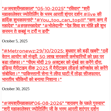
*#जयश्रीमहाकाल* *05-10-2025* *रविवार* *श्री
महाकालेश्वर ज्योतिर्लिंग के भस्म आरती शृंगार दर्शन #live की
हार्दिक शुभकामनाएं* *#You_too_can_top!!!* *कण कण में
महादेव* *#हरहरमहादेव* *#भोलेदानी* *देह शिवा वर मोहि इहै शुभ
करमन ते कबहूं न टरौं न डरौं*
October 5, 2025
*#Metronewz:29/10/2025: बुधवार को बड़ी खबरें* *8वें
वेतन आयोग को मंजूरी, 50 लाख सरकारी कर्मचारियों को छठ पर
बडा तोहफा।* *पीएम मोदी 29 अक्टूबर को मुंबई का करेंगे दौरा,
इंडिया मैरीटाइम वीक 2025 में मैरीटाइम लीडर्स कॉन्क्लेव को करेंगे
संबोधित।* *पाकिस्तानी सेना ने लीपा घाटी में तोड़ा सीजफायर,
भारतीय चौकियों को बनाया निशाना।*
October 30, 2025
*#जयश्रीमहाकाल*06-08-2026* *श्रावण के पहले गुरुवार*
*श्री महाकालेश्वर ज्योतिर्लिंग जी के भस्म आरती श्रृंगार दर्शन