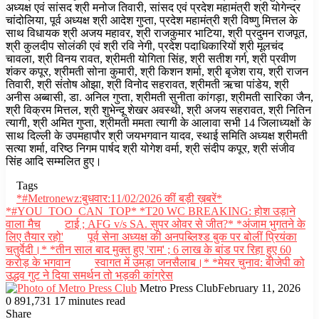
अध्यक्ष एवं सांसद श्री मनोज तिवारी, सांसद एवं प्रदेश महामंत्री श्री योगेन्द्र
चांदोलिया, पूर्व अध्यक्ष श्री आदेश गुप्ता, प्रदेश महामंत्री श्री विष्णु मित्तल के
साथ विधायक श्री अजय महावर, श्री राजकुमार भाटिया, श्री प्रदुमन राजपूत,
श्री कुलदीप सोलंकी एवं श्री रवि नेगी, प्रदेश पदाधिकारियों श्री मूलचंद
चावला, श्री विनय रावत, श्रीमती योगिता सिंह, श्री सतीश गर्ग, श्री प्रवीण
शंकर कपूर, श्रीमती सोना कुमारी, श्री किशन शर्मा, श्री बृजेश राय, श्री राजन
तिवारी, श्री संतोष ओझा, श्री विनोद सहरावत, श्रीमती ऋचा पांडेय, श्री
अनीस अब्बासी, डा. अनिल गुप्ता, श्रीमती सुनीता कांगड़ा, श्रीमती सारिका जैन,
श्री विक्रम मित्तल, श्री शुभेन्दू शेखर अवस्थी, श्री अजय सहरावत, श्री नितिन
त्यागी, श्री अमित गुप्ता, श्रीमती ममता त्यागी के आलावा सभी 14 जिलाध्यक्षों के
साथ दिल्ली के उपमहापौर श्री जयभगवान यादव, स्थाई समिति अध्यक्ष श्रीमती
सत्या शर्मा, वरिष्ठ निगम पार्षद श्री योगेश वर्मा, श्री संदीप कपूर, श्री संजीव
सिंह आदि सम्मलित हुए।
Tags
*#Metronewz:बुधवार:11/02/2026 कीं बड़ी ख़बरें*
*#YOU_TOO_CAN_TOP* *T20 WC BREAKING: होश उड़ाने
वाला मैच
टाई ; AFG v/s SA. सुपर ओवर से जीत?* *अंजाम भुगतने के
लिए तैयार रहो'
पूर्व सेना अध्यक्ष की अनपब्लिश्ड बुक पर बोलीं प्रियंका
चतुर्वेदी।* *तीन साल बाद मुक्त हुए 'राम' ; 6 लाख के बांड पर रिहा हुए 60
करोड़ के भगवान
स्वागत में उमड़ा जनसैलाब।* *मेयर चुनाव: बीजेपी को
उद्धव गुट ने दिया समर्थन तो भड़की कांग्रेस
Metro Press Club
February 11, 2026
0
891,731
17 minutes read
Facebook
Twitter
LinkedIn
Tumblr
Pinterest
Reddit
WhatsApp
Share