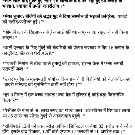
*तीन साल बाद मुक्त हुए ‘राम’ ; 6 लाख के बांड पर रिहा हुए 60 करोड़ के
भगवान, स्वागत में उमड़ा जनसैलाब।*
*मेयर चुनाव: बीजेपी को उद्धव गुट ने दिया समर्थन तो भड़की कांग्रेस
, ‘पार्षदों
की खरीद-फरोख्त हुई।’*
*ओम बिरला के खिलाफ कांग्रेस लाई अविश्वास प्रस्ताव, राहुल ने नहीं किया
साइन।*
*पार्टी प्रचार के लिए मुंबई की कंपनियों को पंजाब सरकार ने दिए 16 करोड़ के
कांट्रैक्ट, खैहरा ने घेरी AAP.*
**बाबरी निर्माण से ठीक पहले हुमायूं को झटका, ड्रग्स केस में फंसा समधी;
प्रॉपर्टी जब्त।*
*उत्तर प्रदेश के मुख्यमंत्री योगी आदित्यनाथ ने दी विरोधियों को चेतावनी, कहा
“बाबरी मस्जिद का पुनर्निर्माण कभी नहीं होगा।”*
*हर 8 मिनट में एक बच्चा लापता! क्या देश में एक्टिव है कोई बड़ा किडनैपिंग
नेटवर्क?*
*पैसेंजर के पास से 96 लाख रुपए का गोल्ड जब्त।अंडरवियर में छिपाकर लाया
था 45 लाख का सोना: दुबई से अहमदाबाद पहुंचे।*
*सीबीएसई 12वीं की एक करोड़ कॉपियां डिजिटल जांचेगा: 32 करोड़ पन्ने स्कैन
होंगे, इसके बाद रिजल्ट; 12वीं बोर्ड एग्जाम 17 फरवरी से 10 अप्रैल तक।*