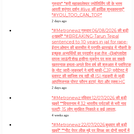
गुरुवार* *श्री महाकालेश्वर ज्योतिर्लिंग जी के भस्म
आरती श्रृंगार दर्शन #live कीं हार्दिक शुभकामनाएं*
*#YOU_TOO_CAN_TOP*
2 days ago
*#Metronewz:गुरुवार:06/08/2026 की बड़ी
eखबरें* *#BREAKING-Tarun Tejpal
sentenced to 10 years in jail for rape-
ईरान:ओमान की बातचीत में प्रगति-झारखंड में नौकरी के
इच्छुक अभ्यर्थियों का प्रदर्शन हुआ तेज -@बांग्लादेश
वापस जाऊंगी:शेख हसीना-यूक्रेन पर रूस का सबसे
खतरनाक हमला-अगले वित्त वर्ष की शुरुआत में प्लास्टिक
के नोट जारी-जुकरबर्ग ने मांगी माफी-CJP प्रोटेस्ट में
ब्लास्ट की साजिश रच रही थी ISI-गडकरी से जुड़ी
आपत्तिजनक पोस्ट फौरन हटाएं: मेटा और एक्स:HC
2 days ago
*#Metronewz:रविवार:12/07/2026 की बड़ी
ख़बरें **वियतनाम में 32 भारतीय पर्यटकों से भरी नाव
पलटी; 15 लोग सुरक्षित निकाले व कई लापता,
4 weeks ago
*#Metronewz:22/07/2026:बुधवार की बड़ी
खबरें* **नीट पेपर लीक मुद्दे पर विपक्ष का दोनों सदनों में