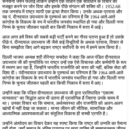
सनसनी जरुर फैलाई लेकिन उन्होंने एक विधान एक संविधान के विचार को
मजबूत करने पर जोर दिया और इसके पीछे संगठन की शक्ति थी। 1952-68
तक जनसंघ में राष्ट्र व्यापी एक ढ़ाचा तैयार किया। उनके अथक प्रयास और
यह पं. दीनदयाल उपाध्याय के पुरुषार्थ का परिणाम है कि 1964 आते-आते
कांग्रेस के विकल्प के रुप में भारतीय जनसंघ स्थापित हो गया और दिल्ली नगर
निगम के चुनाव जीतकर पहली बार किसी निकाय में सत्ता में आई।
आज अगर हमें विश्व की सबसे बड़ी पार्टी बनने का गौरव प्राप्त हुआ है तो उसके
पीछे पं. दीनदयाल उपाध्याय जी जैसे कई विभूतियों के अथक प्रयास, विचार से
बिना समझौता किए आगे बढ़कर राष्ट्र सर्वोपरी के रुप में हमने काम किया है।
दिल्ली भाजपा अध्यक्ष श्री वीरेन्द्र सचदेवा ने कहा कि आज पंडित दीनदयाल
उपाध्याय जी की पुण्यतिथि पर राष्ट्र उन्हें एक ऐसे विचारक और कर्मयोगी के रूप
में स्मरण कर रहा है, जिन्होंने भारतीय राजनीति को सत्ता की नहीं, बल्कि सेवा की
दिशा दी। पंदीनदयाल उपाध्याय के पुरुषार्थ का परिणाम है कि 1964 आते-आते
कांग्रेस का विकल्प के रुप में भारतीय जनसंघ स्थापित हो गया और दिल्ली नगर
निगम के चुनाव जीतकर पहली बार किसी निकाय में सत्ता में आए।
उन्होंने कहा कि पंडित दीनदयाल उपाध्याय जी द्वारा प्रतिपादित “एकात्म
मानववाद” का सिद्धांत आज भी उतना ही प्रासंगिक है जितना उनके समय में
था। उनका विचार था कि समाज, अर्थव्यवस्था और राजनीति को अलग-अलग
खांचों में नहीं देखा जा सकता। मानव जीवन की भौतिक, सामाजिक और
आध्यात्मिक आवश्यकताओं का संतुलित विकास ही सच्ची प्रगति है।
उन्होंने अंत्योदय का विचार देकर यह स्पष्ट किया कि राष्ट्र की उन्नति का पैमाना
वही होगा, जहाँ समाज के अंतिम पायदान पर खड़ा व्यक्ति भी सम्मानजनक जीवन