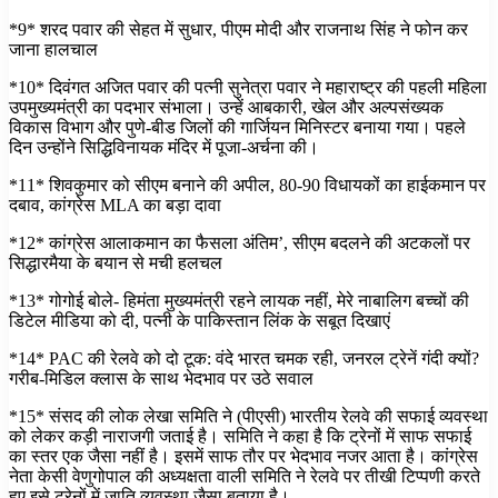
*9* शरद पवार की सेहत में सुधार, पीएम मोदी और राजनाथ सिंह ने फोन कर
जाना हालचाल
*10* दिवंगत अजित पवार की पत्नी सुनेत्रा पवार ने महाराष्ट्र की पहली महिला
उपमुख्यमंत्री का पदभार संभाला। उन्हें आबकारी, खेल और अल्पसंख्यक
विकास विभाग और पुणे-बीड जिलों की गार्जियन मिनिस्टर बनाया गया। पहले
दिन उन्होंने सिद्धिविनायक मंदिर में पूजा-अर्चना की।
*11* शिवकुमार को सीएम बनाने की अपील, 80-90 विधायकों का हाईकमान पर
दबाव, कांग्रेस MLA का बड़ा दावा
*12* कांग्रेस आलाकमान का फैसला अंतिम’, सीएम बदलने की अटकलों पर
सिद्धारमैया के बयान से मची हलचल
*13* गोगोई बोले- हिमंता मुख्यमंत्री रहने लायक नहीं, मेरे नाबालिग बच्चों की
डिटेल मीडिया को दी, पत्नी के पाकिस्तान लिंक के सबूत दिखाएं
*14* PAC की रेलवे को दो टूक: वंदे भारत चमक रही, जनरल ट्रेनें गंदी क्यों?
गरीब-मिडिल क्लास के साथ भेदभाव पर उठे सवाल
*15* संसद की लोक लेखा समिति ने (पीएसी) भारतीय रेलवे की सफाई व्यवस्था
को लेकर कड़ी नाराजगी जताई है। समिति ने कहा है कि ट्रेनों में साफ सफाई
का स्तर एक जैसा नहीं है। इसमें साफ तौर पर भेदभाव नजर आता है। कांग्रेस
नेता केसी वेणुगोपाल की अध्यक्षता वाली समिति ने रेलवे पर तीखी टिप्पणी करते
हुए इसे ट्रेनों में जाति व्यवस्था जैसा बताया है।