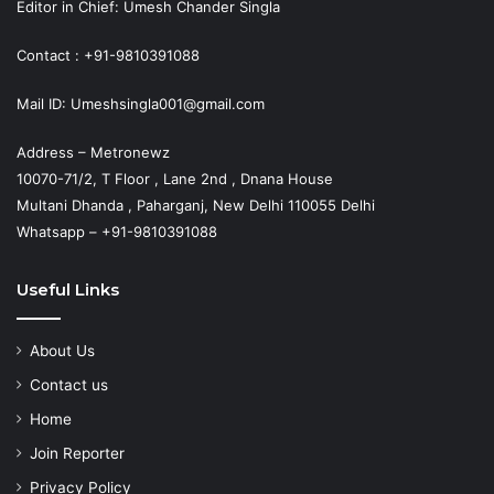
Editor in Chief: Umesh Chander Singla
Contact : +91-9810391088
Mail ID: Umeshsingla001@gmail.com
Address – Metronewz
10070-71/2, T Floor , Lane 2nd , Dnana House
Multani Dhanda , Paharganj, New Delhi 110055 Delhi
Whatsapp – +91-9810391088
Useful Links
About Us
Contact us
Home
Join Reporter
Privacy Policy