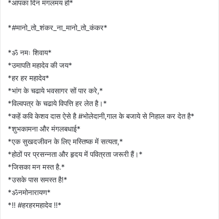
*आपका दिन मंगलमय हो*
*#मानो_तो_शंकर_ना_मानो_तो_कंकर*
*ॐ नमः शिवाय*
*उमापति महादेव की जय*
*हर हर महादेव*
*भांग के चढाये भवसागर सों पार करे,*
*विल्वपत्र के चढाये विपत्ति हर लेत है।*
*कहें कवि केशव दास ऐसे है #भोलेदानी,गाल के बजाये से निहाल कर देत है*
*शुभकामना और मंगलबधाई*
*एक सुखदजीवन के लिए मस्तिष्क में सत्यता,*
*होठों पर प्रसन्नता और हृदय में पवित्रता जरूरी हैं।*
*जिसका मन मस्त है.*
*उसके पास समस्त है!*
*ॐनमोनारायण*
*!! #हरहरमहादेव !!*