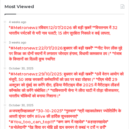
Most Viewed
4 weeks ago
*#Metronewz:रविवार:12/07/2026 की बड़ी ख़बरें **वियतनाम में 32
भारतीय पर्यटकों से भरी नाव पलटी; 15 लोग सुरक्षित निकाले व कई लापता,
3 weeks ago
*#Metronewz:22/07/2026:बुधवार की बड़ी खबरें* **नीट पेपर लीक मुद्दे
पर विपक्ष का दोनों सदनों में लगातार जोरदार हंगामा, विधायी कामकाज ठप।* *पंजाब
के किसानों का दिल्ली कूच स्थगित
October 30, 2025
*#Metronewz:29/10/2025: बुधवार को बड़ी खबरें* *8वें वेतन आयोग को
मंजूरी, 50 लाख सरकारी कर्मचारियों को छठ पर बडा तोहफा।* *पीएम मोदी 29
अक्टूबर को मुंबई का करेंगे दौरा, इंडिया मैरीटाइम वीक 2025 में मैरीटाइम लीडर्स
कॉन्क्लेव को करेंगे संबोधित।* *पाकिस्तानी सेना ने लीपा घाटी में तोड़ा सीजफायर,
भारतीय चौकियों को बनाया निशाना।*
October 30, 2025
#जयश्रीमहाकाल* *30-10-2025* *गुरुवार* *श्री महाकालेश्वर ज्योतिर्लिंग के
आरती शृंगार दर्शन #live की हार्दिक शुभकामनाएं*
*#You_too_can_top!!!* *कण कण में महादेव* *#हरहरमहादेव*
*#भोलेदानी* *देह शिवा वर मोहि इहै शुभ करमन ते कबहूं न टरौं न डरौं*