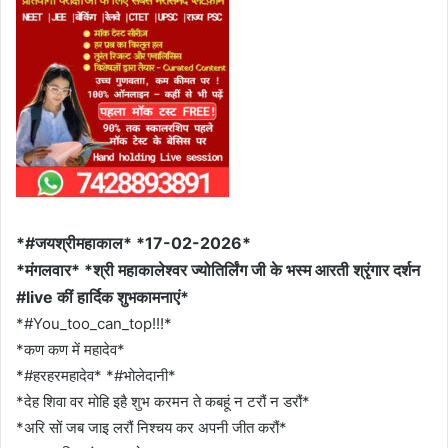
*#जयश्रीमहाकाल* *17-02-2026*
*मंगलवार* *श्री महाकालेश्वर ज्योतिर्लिंग जी के भस्म आरती श्रृंगार दर्शन
#live कीं हार्दिक शुभकामनाएं*
*#You_too_can_top!!!*
*कण कण में महादेव*
*#हरहरमहादेव* *#भोलेदानी*
*देह शिवा वर मोहि इहै शुभ करमन ते कबहूं न टरौं न डरौं*
*अरि सों जब जाइ लरौं निश्चय कर अपनी जीत करौं*