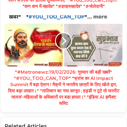
दर्शन #live कीं हार्दिक शुभकामनाएं* *#You_too_can_top!!!*
*कण कण में महादेव* *#हरहरमहादेव* *#भोलेदानी*
*#Metronewz:19/02/2026: गुरुवार की बड़ी खबरें*
*#YOU_TOO_CAN_TOP* *फ्रांस का AI Impact
Summit में बड़ा ऐलान ! मैक्रों ने भारतीय छात्रों के लिए खोले द्वार,
दिया बड़ा उपहार।* *तालिबान का नया कानून ; हड्डी न टूटे तो मारपीट
जायज'-महिलाओं के अधिकारों पर बडा हमला।* *इंडिया AI इम्पैक्ट
समिट
Related Articles