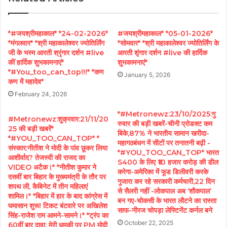
*#जयश्रीमहाकाल* *24-02-2026*
#जयश्रीमहाकाल* *05-01-2026*
*मंगलवार* *श्री महाकालेश्वर ज्योतिर्लिंग
*सोमवार* *श्री महाकालेश्वर ज्योतिर्लिंग के
जी के भस्म आरती श्रृंगार दर्शन #live
आरती शृंगार दर्शन #live की हार्दिक
कीं हार्दिक शुभकामनाएं*
शुभकामनाएं*
*#You_too_can_top!!!* *कण
January 5, 2026
कण में महादेव*
February 24, 2026
*#Metronewz:23/10/2025:गु
#Metronewz:शुक्रवार:21/11/20
रुवार की बड़ी खबरें-चीनी प्रोडक्ट कम
25 की बड़ी खबरें*
बिके,87% ने भारतीय सामान खरीदा-
*#YOU_TOO_CAN_TOP* *
महागठबंधन में सीटों पर तनातनी बढ़ी -
संस्कार:नीतीश ने मोदी के पांव छूकर लिया
*#YOU_TOO_CAN_TOP* भारत
आशीर्वाद? तेजस्वी की राजद का
S400 के लिए ₹10 हजार करोड़ की डील
VIDEO अटैक।* *नीतीश कुमार ने
करेगा-अमेरिका में फूड डिलीवरी करके
दसवीं बार बिहार के मुख्यमंत्री के तौर पर
गुजारा कर रहे सरकारी कर्मचारी,22 दिन
शपथ ली, कैबिनेट में तीन महिलाएं
से सैलरी नहीं -लोकपाल अब ‘शौकपाल’
शामिल।* *बिहार में हार के बाद कांग्रेस में
बन गए-चोकसी के भारत लौटने का रास्ता
घमासान शुरू! टिकट बंटवारे पर अखिलेश
साफ-नीरज चोपड़ा लेफ्टिनेंट कर्नल बने
सिंह-राजेश राम आमने-सामने।* *ट्रंप का
October 22, 2025
60वीं बार दावा: मेरी धमकी पर PM मोदी