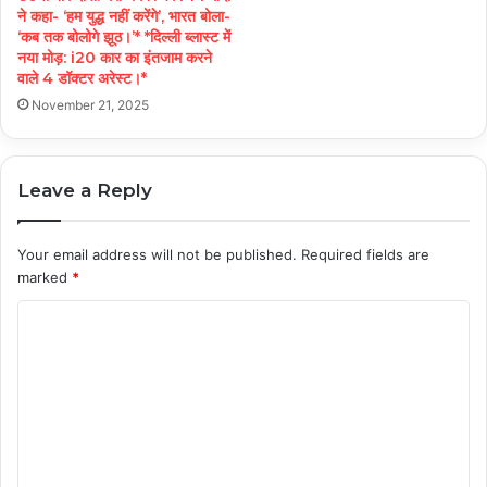
ने कहा- ‘हम युद्ध नहीं करेंगे’, भारत बोला-
‘कब तक बोलोगे झूठ।’* *द‍िल्‍ली ब्‍लास्‍ट में
नया मोड़: i20 कार का इंतजाम करने
वाले 4 डॉक्‍टर अरेस्‍ट।*
November 21, 2025
Leave a Reply
Your email address will not be published.
Required fields are
marked
*
C
o
m
m
e
n