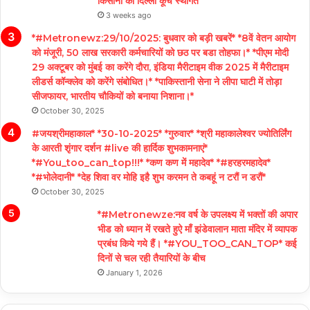
किसानों का दिल्ली कूच स्थगित
3 weeks ago
*#Metronewz:29/10/2025: बुधवार को बड़ी खबरें* *8वें वेतन आयोग
को मंजूरी, 50 लाख सरकारी कर्मचारियों को छठ पर बडा तोहफा।* *पीएम मोदी
29 अक्टूबर को मुंबई का करेंगे दौरा, इंडिया मैरीटाइम वीक 2025 में मैरीटाइम
लीडर्स कॉन्क्लेव को करेंगे संबोधित।* *पाकिस्तानी सेना ने लीपा घाटी में तोड़ा
सीजफायर, भारतीय चौकियों को बनाया निशाना।*
October 30, 2025
#जयश्रीमहाकाल* *30-10-2025* *गुरुवार* *श्री महाकालेश्वर ज्योतिर्लिंग
के आरती शृंगार दर्शन #live की हार्दिक शुभकामनाएं*
*#You_too_can_top!!!* *कण कण में महादेव* *#हरहरमहादेव*
*#भोलेदानी* *देह शिवा वर मोहि इहै शुभ करमन ते कबहूं न टरौं न डरौं*
October 30, 2025
*#Metronewze:नव वर्ष के उपलक्ष्य में भक्तों की अपार
भीड को ध्यान में रखते हुऐ माँ झंडेवालान माता मंदिर में व्यापक
प्रबंध किये गये हैं। *#YOU_TOO_CAN_TOP* कई
दिनों से चल रही तैयारियों के बीच
January 1, 2026