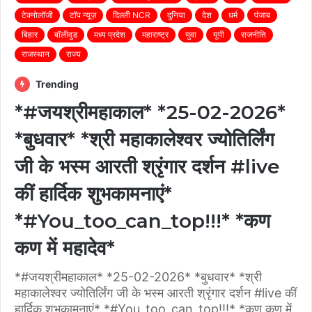
टेक्नोलॉजी
टॉप न्यूज़
दिल्ली NCR
दुनिया
देश
धर्म
पंजाब
बिहार
बॉलीवुड
मध्य प्रदेश
महाराष्ट्र
युवा
यूपी
राजनीति
राजस्थान
राज्य
Trending
*#जयश्रीमहाकाल* *25-02-2026*
*बुधवार* *श्री महाकालेश्वर ज्योतिर्लिंग
जी के भस्म आरती श्रृंगार दर्शन #live
कीं हार्दिक शुभकामनाएं*
*#You_too_can_top!!!* *कण
कण में महादेव*
*#जयश्रीमहाकाल* *25-02-2026* *बुधवार* *श्री
महाकालेश्वर ज्योतिर्लिंग जी के भस्म आरती श्रृंगार दर्शन #live कीं
हार्दिक शुभकामनाएं* *#You_too_can_top!!!* *कण कण में