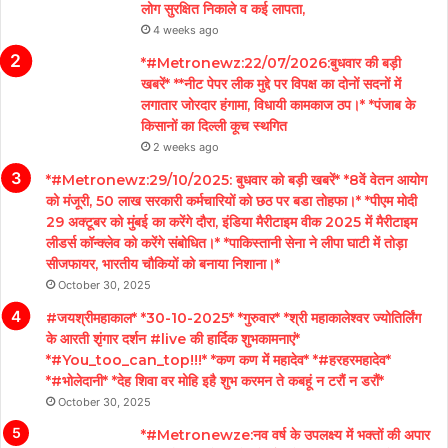
लोग सुरक्षित निकाले व कई लापता,
4 weeks ago
*#Metronewz:22/07/2026:बुधवार की बड़ी
खबरें* **नीट पेपर लीक मुद्दे पर विपक्ष का दोनों सदनों में
लगातार जोरदार हंगामा, विधायी कामकाज ठप।* *पंजाब के
किसानों का दिल्ली कूच स्थगित
2 weeks ago
*#Metronewz:29/10/2025: बुधवार को बड़ी खबरें* *8वें वेतन आयोग
को मंजूरी, 50 लाख सरकारी कर्मचारियों को छठ पर बडा तोहफा।* *पीएम मोदी
29 अक्टूबर को मुंबई का करेंगे दौरा, इंडिया मैरीटाइम वीक 2025 में मैरीटाइम
लीडर्स कॉन्क्लेव को करेंगे संबोधित।* *पाकिस्तानी सेना ने लीपा घाटी में तोड़ा
सीजफायर, भारतीय चौकियों को बनाया निशाना।*
October 30, 2025
#जयश्रीमहाकाल* *30-10-2025* *गुरुवार* *श्री महाकालेश्वर ज्योतिर्लिंग
के आरती शृंगार दर्शन #live की हार्दिक शुभकामनाएं*
*#You_too_can_top!!!* *कण कण में महादेव* *#हरहरमहादेव*
*#भोलेदानी* *देह शिवा वर मोहि इहै शुभ करमन ते कबहूं न टरौं न डरौं*
October 30, 2025
*#Metronewze:नव वर्ष के उपलक्ष्य में भक्तों की अपार