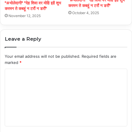
*#भोलेदानी* *देह शिवा वर मोहि इहै शुभ
*#भोलेदानी* *देह शिवा वर मोहि इहै शुभ
करमन ते कबहूं न टरौं न डरौं*
करमन ते कबहूं न टरौं न डरौं*
October 4, 2025
November 12, 2025
Leave a Reply
Your email address will not be published.
Required fields are
marked
*
C
o
m
m
e
n
t