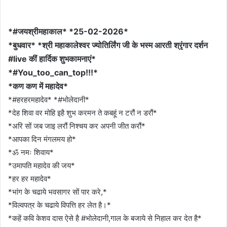
*#जयश्रीमहाकाल* *25-02-2026*
*बुधवार* *श्री महाकालेश्वर ज्योतिर्लिंग जी के भस्म आरती श्रृंगार दर्शन
#live कीं हार्दिक शुभकामनाएं*
*#You_too_can_top!!!*
*कण कण में महादेव*
*#हरहरमहादेव* *#भोलेदानी*
*देह शिवा वर मोहि इहै शुभ करमन ते कबहूं न टरौं न डरौं*
*अरि सों जब जाइ लरौं निश्चय कर अपनी जीत करौं*
*आपका दिन मंगलमय हो*
*ॐ नमः शिवाय*
*उमापति महादेव की जय*
*हर हर महादेव*
*भांग के चढाये भवसागर सों पार करे,*
*विल्वपत्र के चढाये विपत्ति हर लेत है।*
*कहें कवि केशव दास ऐसे है #भोलेदानी,गाल के बजाये से निहाल कर देत है*