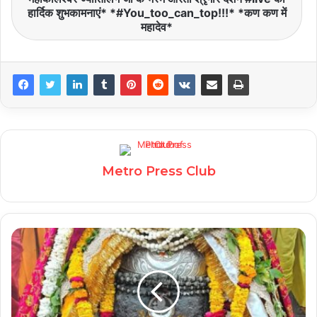
हार्दिक शुभकामनाएं* *#You_too_can_top!!!* *कण कण में
महादेव*
Metro Press Club