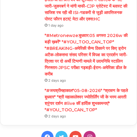
जारी-जुकरबर्ग ने मांगी माफी-CJP प्रोटेस्ट में ब्लास्ट की
साजिश रच रही थी ISI-गडकरी से जुड़ी आपत्तिजनक
पोस्ट फौरन हटाएं: मेटा और एक्स:HC
1 day ago
*#Metronewze:बुधवार:05 अगस्त 2026w की
बड़ी ख़बरें* *#YOU_TOO_CAN_TOP*
*#BREAKING-अमेरिकी सैन्य ठिकाने पर किए ड्रोन
अटैक-लोकसभा संसद परिसर में विपक्ष का प्रदर्शन जारी-
त्रिशा पर दो अर्थी टिप्पणी मामले में उदयनिधि स्टालिन
गिरफ्तार-JPSC परीक्षा गड़बड़ी-ईरान-अमेरिका डील के
करीब
2 days ago
*#जयश्रीमहाकाल*05-08-2026* *श्रावण के पहले
बुधवार* *श्री महाकालेश्वर ज्योतिर्लिंग जी के भस्म आरती
श्रृंगार दर्शन #live कीं हार्दिक शुभकामनाएं*
*#YOU_TOO_CAN_TOP*
2 days ago
Facebook
Twitter
YouTube
Instagram