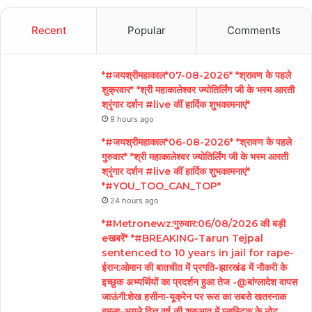
Recent
Popular
Comments
*#जयश्रीमहाकाल*07-08-2026* *श्रावण के पहले
शुक्रवार* *श्री महाकालेश्वर ज्योतिर्लिंग जी के भस्म आरती
श्रृंगार दर्शन #live कीं हार्दिक शुभकामनाएं*
9 hours ago
*#जयश्रीमहाकाल*06-08-2026* *श्रावण के पहले
गुरुवार* *श्री महाकालेश्वर ज्योतिर्लिंग जी के भस्म आरती
श्रृंगार दर्शन #live कीं हार्दिक शुभकामनाएं*
*#YOU_TOO_CAN_TOP*
24 hours ago
*#Metronewz:गुरुवार:06/08/2026 की बड़ी
eखबरें* *#BREAKING-Tarun Tejpal
sentenced to 10 years in jail for rape-
ईरान:ओमान की बातचीत में प्रगति-झारखंड में नौकरी के
इच्छुक अभ्यर्थियों का प्रदर्शन हुआ तेज -@बांग्लादेश वापस
जाऊंगी:शेख हसीना-यूक्रेन पर रूस का सबसे खतरनाक
हमला-अगले वित्त वर्ष की शुरुआत में प्लास्टिक के नोट