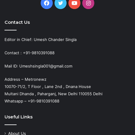
Facebook
Twitter
YouTube
Instagram
Contact Us
Editor in Chief: Umesh Chander Singla
Contact : +91-9810391088
Mail ID: Umeshsingla001@gmail.com
Address – Metronewz
10070-71/2, T Floor , Lane 2nd , Dnana House
Multani Dhanda , Paharganj, New Delhi 110055 Delhi
Whatsapp – +91-9810391088
Useful Links
About Us