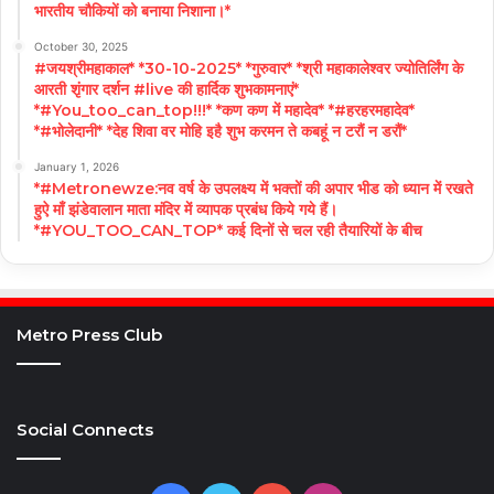
भारतीय चौकियों को बनाया निशाना।*
October 30, 2025
#जयश्रीमहाकाल* *30-10-2025* *गुरुवार* *श्री महाकालेश्वर ज्योतिर्लिंग के
आरती शृंगार दर्शन #live की हार्दिक शुभकामनाएं*
*#You_too_can_top!!!* *कण कण में महादेव* *#हरहरमहादेव*
*#भोलेदानी* *देह शिवा वर मोहि इहै शुभ करमन ते कबहूं न टरौं न डरौं*
January 1, 2026
*#Metronewze:नव वर्ष के उपलक्ष्य में भक्तों की अपार भीड को ध्यान में रखते
हुऐ माँ झंडेवालान माता मंदिर में व्यापक प्रबंध किये गये हैं।
*#YOU_TOO_CAN_TOP* कई दिनों से चल रही तैयारियों के बीच
Metro Press Club
Social Connects