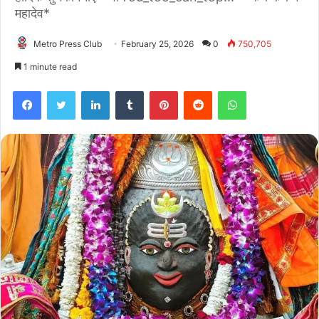
महादेव*
Metro Press Club
February 25, 2026
0
750,705
1 minute read
Facebook
Twitter
LinkedIn
Tumblr
Pinterest
Reddit
WhatsApp