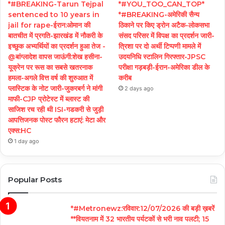
*#BREAKING-Tarun Tejpal
*#YOU_TOO_CAN_TOP*
sentenced to 10 years in
*#BREAKING-अमेरिकी सैन्य
jail for rape-ईरान:ओमान की
ठिकाने पर किए ड्रोन अटैक-लोकसभा
बातचीत में प्रगति-झारखंड में नौकरी के
संसद परिसर में विपक्ष का प्रदर्शन जारी-
इच्छुक अभ्यर्थियों का प्रदर्शन हुआ तेज -
त्रिशा पर दो अर्थी टिप्पणी मामले में
@बांग्लादेश वापस जाऊंगी:शेख हसीना-
उदयनिधि स्टालिन गिरफ्तार-JPSC
यूक्रेन पर रूस का सबसे खतरनाक
परीक्षा गड़बड़ी-ईरान-अमेरिका डील के
हमला-अगले वित्त वर्ष की शुरुआत में
करीब
प्लास्टिक के नोट जारी-जुकरबर्ग ने मांगी
2 days ago
माफी-CJP प्रोटेस्ट में ब्लास्ट की
साजिश रच रही थी ISI-गडकरी से जुड़ी
आपत्तिजनक पोस्ट फौरन हटाएं: मेटा और
एक्स:HC
1 day ago
Popular Posts
*#Metronewz:रविवार:12/07/2026 की बड़ी ख़बरें
**वियतनाम में 32 भारतीय पर्यटकों से भरी नाव पलटी; 15