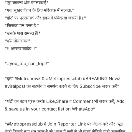
*शुभकामना और मंगलबधाई*
*एक सुखदजीवन के लिए मस्तिष्क में सत्यता,*
*होठों पर प्रसन्नता और हृदय में पवित्रता जरूरी हैं।*
*जिसका मन मस्त है.*
*उसके पास समस्त है!*
*ॐनमोनारायण*
*!! #हरहरमहादेव !!*
*#you_too_can_top!!*
*कृपा #MetronewZ & #Metropressclub #BREAKING NewZ
#viralpost का सहयोग व समर्थन करने के लिए Subscribe ज़रूर करें*
*घंटी का बटन प्रेस करके Like,Share व Comment भी ज़रूर करें, Add
& save us in your contact list on WhatsApp*
*#Metropressclub में Join Reporter Link पर क्लिक करें और न्यूज़
भेजो जिससे नाम धन कमाओ.पूरे भारत में कहीं से भी ख़बरें वीडियो भेजो प्रकाशित