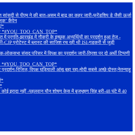
दी से पीएम ने की बात-असम में बाढ़ का कहर जारी-फ्रेंडशिप डे जैसी ऊर्जा
िक’ कैंपेन
एं*
शुभकामनाएं* *#YOU_TOO_CAN_TOP*
रगति-झारखंड में नौकरी के इच्छुक अभ्यर्थियों का प्रदर्शन हुआ तेज -
ी-CJP प्रोटेस्ट में ब्लास्ट की साजिश रच रही थी ISI-गडकरी से जुड़ी
संसद परिसर में विपक्ष का प्रदर्शन जारी-त्रिशा पर दो अर्थी टिप्पणी
शुभकामनाएं* *#YOU_TOO_CAN_TOP*
रिजिज; विपक्ष घड़ियाली आंसू बहा रहा-मोदी सबसे अच्छे दोस्त;नेतन्याहू
ं*
ं*
 नहीं -पहलवान यौन शोषण केस में बृजभूषण सिंह बरी-48 घंटे में 40