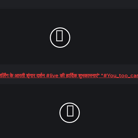
्लिंग के आरती शृंगार दर्शन #live की हार्दिक शुभकामनाएं* *#You_too_ca