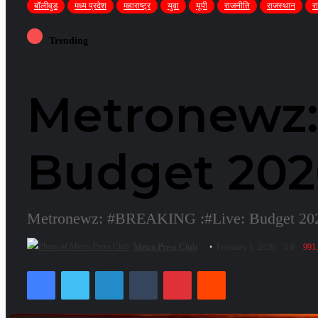
बॉलीवुड
मध्य प्रदेश
महाराष्ट्र
युवा
यूपी
राजनीति
राजस्थान
र
Trending
Metronewz:
Budget 202
Metronewz: #BREAKING :#Live: Budget 20
Metro Press Club
February 1, 2026
0
991
Facebook
Twitter
LinkedIn
Tumblr
Pinterest
Reddit