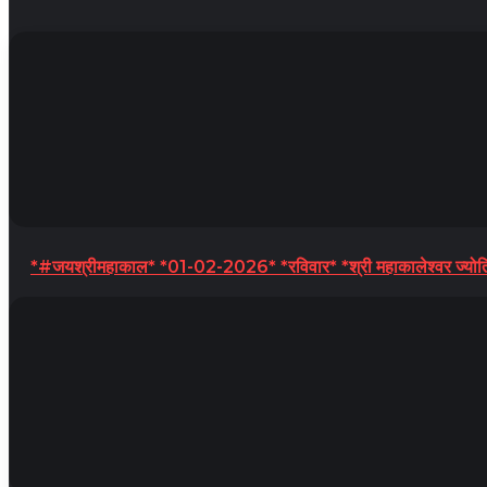
*#जयश्रीमहाकाल* *01-02-2026* *रविवार* *श्री महाकालेश्वर ज्योतिर