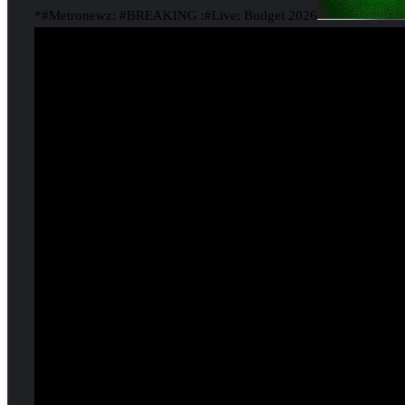
*#Metronewz: #BREAKING :#Live: Budget 2026