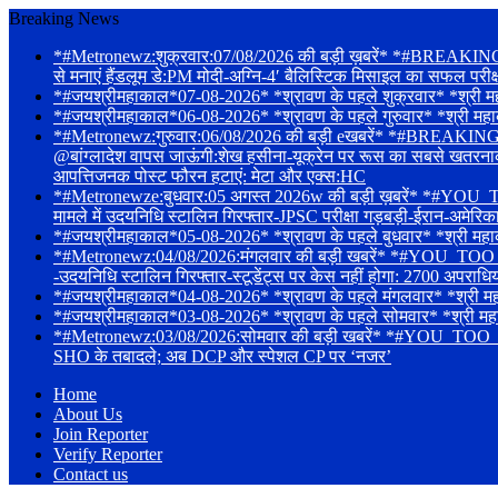
Breaking News
*#Metronewz:शुक्रवार:07/08/2026 की बड़ी ख़बरें* *#BREAKING-संस
से मनाएं हैंडलूम डे:PM मोदी-अग्नि-4′ बैलिस्टिक मिसाइल का सफल परी
*#जयश्रीमहाकाल*07-08-2026* *श्रावण के पहले शुक्रवार* *श्री महाकाले
*#जयश्रीमहाकाल*06-08-2026* *श्रावण के पहले गुरुवार* *श्री महाक
*#Metronewz:गुरुवार:06/08/2026 की बड़ी eखबरें* *#BREAKING-Tarun 
@बांग्लादेश वापस जाऊंगी:शेख हसीना-यूक्रेन पर रूस का सबसे खतरनाक हमल
आपत्तिजनक पोस्ट फौरन हटाएं: मेटा और एक्स:HC
*#Metronewze:बुधवार:05 अगस्त 2026w की बड़ी ख़बरें* *#YOU_TOO
मामले में उदयनिधि स्टालिन गिरफ्तार-JPSC परीक्षा गड़बड़ी-ईरान-अमेरि
*#जयश्रीमहाकाल*05-08-2026* *श्रावण के पहले बुधवार* *श्री महाका
*#Metronewz:04/08/2026:मंगलवार की बड़ी खबरें* *#YOU_TOO_CAN_T
-उदयनिधि स्टालिन गिरफ्तार-स्टूडेंट्स पर केस नहीं होगा: 2700 अपराधि
*#जयश्रीमहाकाल*04-08-2026* *श्रावण के पहले मंगलवार* *श्री महाकालेश
*#जयश्रीमहाकाल*03-08-2026* *श्रावण के पहले सोमवार* *श्री महाकालेश्
*#Metronewz:03/08/2026:सोमवार की बड़ी खबरें* *#YOU_TOO_CAN
SHO के तबादले; अब DCP और स्पेशल CP पर ‘नजर’
Home
About Us
Join Reporter
Verify Reporter
Contact us