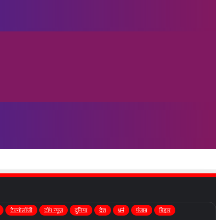
टेक्नोलॉजी
टॉप न्यूज़
दुनिया
देश
धर्म
पंजाब
बिहार