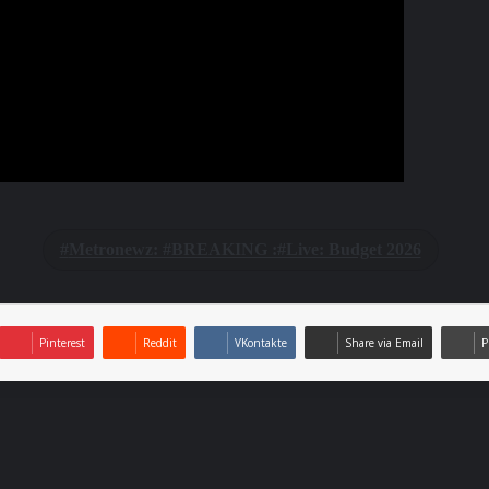
Metronewz: #BREAKING :#Live: Budget 2026
Pinterest
Reddit
VKontakte
Share via Email
P