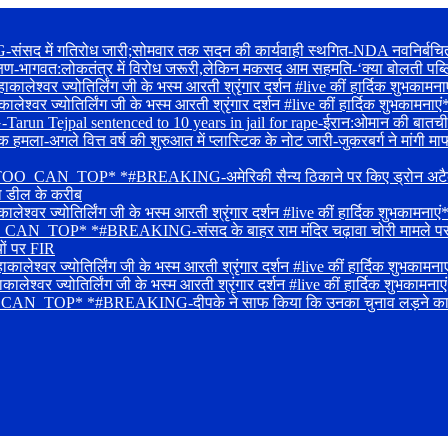
द में गतिरोध जारी;सोमवार तक सदन की कार्यवाही स्थगित-NDA नवनिर्बचित सांस
क्षण-भागवत:लोकतंत्र में विरोध जरूरी,लेकिन मकसद आम सहमति-‘क्या बोलती पब्ल
श्वर ज्योतिर्लिंग जी के भस्म आरती श्रृंगार दर्शन #live कीं हार्दिक शुभकामना
ालेश्वर ज्योतिर्लिंग जी के भस्म आरती श्रृंगार दर्शन #live कीं हार्दिक 
Tejpal sentenced to 10 years in jail for rape-ईरान:ओमान की बातचीत में प्
ा-अगले वित्त वर्ष की शुरुआत में प्लास्टिक के नोट जारी-जुकरबर्ग ने मांगी माफ
_CAN_TOP* *#BREAKING-अमेरिकी सैन्य ठिकाने पर किए ड्रोन अटैक-लोकसभा 
का डील के करीब
लेश्वर ज्योतिर्लिंग जी के भस्म आरती श्रृंगार दर्शन #live कीं हार्दिक 
OP* *#BREAKING-संसद के बाहर राम मंदिर चढ़ावा चोरी मामले पर प्रदर्शन-
यों पर FIR
्वर ज्योतिर्लिंग जी के भस्म आरती श्रृंगार दर्शन #live कीं हार्दिक शुभकामनाए
वर ज्योतिर्लिंग जी के भस्म आरती श्रृंगार दर्शन #live कीं हार्दिक शुभकामनाए
_TOP* *#BREAKING-दीपके ने साफ किया कि उनका चुनाव लड़ने का कोई इरादा