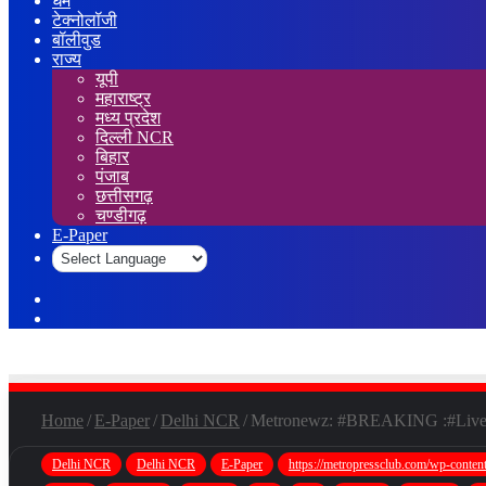
धर्म
टेक्नोलॉजी
बॉलीवुड
राज्य
यूपी
महाराष्ट्र
मध्य प्रदेश
दिल्ली NCR
बिहार
पंजाब
छत्तीसगढ़
चण्डीगढ़
E-Paper
Sidebar
Log
In
Home
/
E-Paper
/
Delhi NCR
/
Metronewz: #BREAKING :#Live:
Delhi NCR
Delhi NCR
E-Paper
https://metropressclub.com/wp-content