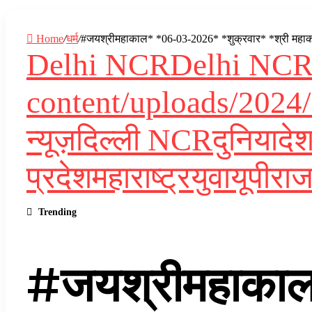
Home
/
धर्म
/
#जयश्रीमहाकाल* *06-03-2026* *शुक्रवार* *श्री महाकालेश्व
Delhi NCR
Delhi NC
content/uploads/2024/
न्यूज़
दिल्ली NCR
दुनिया
दे
प्रदेश
महाराष्ट्र
युवा
यूपी
राज
Trending
#जयश्रीमहाकाल