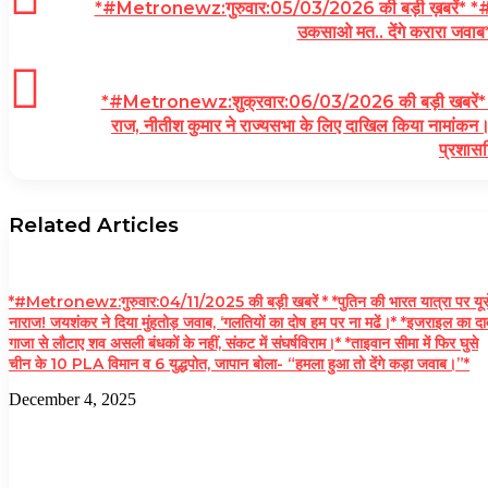
*#Metronewz:गुरुवार:05/03/2026 की बड़ी ख़बरें* *#YOU
उकसाओ मत.. देंगे करारा जवाब* *
*#Metronewz:शुक्रवार:06/03/2026 की बड़ी खबरें* *#YO
राज, नीतीश कुमार ने राज्यसभा के लिए दाखिल किया नामांकन।
प्रशासन
Related Articles
*#Metronewz:गुरुवार:04/11/2025 की बड़ी खबरें * *पुतिन की भारत यात्रा पर यूर
नाराज! जयशंकर ने दिया मुंहतोड़ जवाब, ‘गलतियों का दोष हम पर ना मढें।* *इजराइल का दा
गाजा से लौटाए शव असली बंधकों के नहीं, संकट में संघर्षविराम।* *ताइवान सीमा में फिर घुसे
चीन के 10 PLA विमान व 6 युद्धपोत, जापान बोला- “हमला हुआ तो देंगे कड़ा जवाब।”*
December 4, 2025