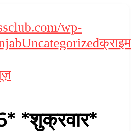
essclub.com/wp-
njab
Uncategorized
क्राइम
ूज़
 *शुक्रवार*