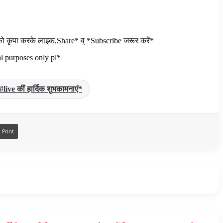
ो कृपा करके लाइक,Share* व् *Subscribe जरूर करें*
l purposes only pl*
live कीं हार्दिक शुभकामनाएं*
Print