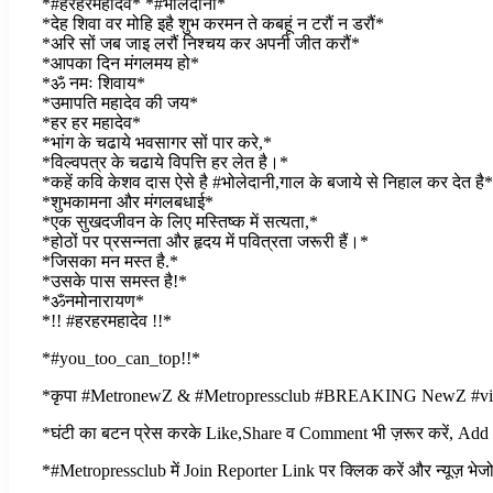
*#हरहरमहादेव* *#भोलेदानी*
*देह शिवा वर मोहि इहै शुभ करमन ते कबहूं न टरौं न डरौं*
*अरि सों जब जाइ लरौं निश्चय कर अपनी जीत करौं*
*आपका दिन मंगलमय हो*
*ॐ नमः शिवाय*
*उमापति महादेव की जय*
*हर हर महादेव*
*भांग के चढाये भवसागर सों पार करे,*
*विल्वपत्र के चढाये विपत्ति हर लेत है।*
*कहें कवि केशव दास ऐसे है #भोलेदानी,गाल के बजाये से निहाल कर देत है*
*शुभकामना और मंगलबधाई*
*एक सुखदजीवन के लिए मस्तिष्क में सत्यता,*
*होठों पर प्रसन्नता और हृदय में पवित्रता जरूरी हैं।*
*जिसका मन मस्त है.*
*उसके पास समस्त है!*
*ॐनमोनारायण*
*!! #हरहरमहादेव !!*
*#you_too_can_top!!*
*कृपा #MetronewZ & #Metropressclub #BREAKING NewZ #viralpos
*घंटी का बटन प्रेस करके Like,Share व Comment भी ज़रूर करें, Add
*#Metropressclub में Join Reporter Link पर क्लिक करें और न्यूज़ भेज