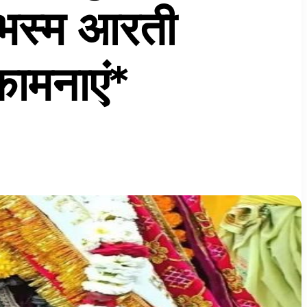
े भस्म आरती
कामनाएं*