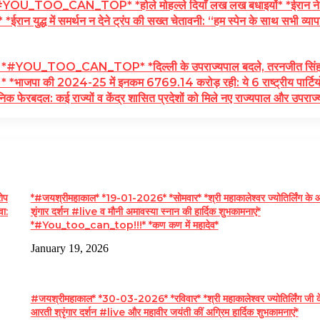
_TOO_CAN_TOP* *होले मोहल्ले दियाँ लख लख बधाइयों* *ईरान ने तुर्कि
ईरान युद्ध में समर्थन न देने ट्रंप की सख्त चेतावनी: “हम स्पेन के साथ सभी व्याप
U_TOO_CAN_TOP* *दिल्ली के उपराज्यपाल बदले, तरनजीत सिंह संधू को म
* *भाजपा की 2024-25 में इनकम 6769.14 करोड़ रही: ये 6 राष्ट्रीय पार्टियों
िक फेरबदल: कई राज्यों व केंद्र शासित प्रदेशों को मिले नए राज्यपाल और उपरा
ोप
*#जयश्रीमहाकाल* *19-01-2026* *सोमवार* *श्री महाकालेश्वर ज्योतिर्लिंग के 
वा:
शृंगार दर्शन #live व मौनी अमावस्या स्नान की हार्दिक शुभकामनाएं*
*#You_too_can_top!!!* *कण कण में महादेव*
January 19, 2026
#जयश्रीमहाकाल* *30-03-2026* *रविवार* *श्री महाकालेश्वर ज्योतिर्लिंग जी क
आरती श्रृंगार दर्शन #live और महावीर जयंती कीं अग्रिम हार्दिक शुभकामनाएं*