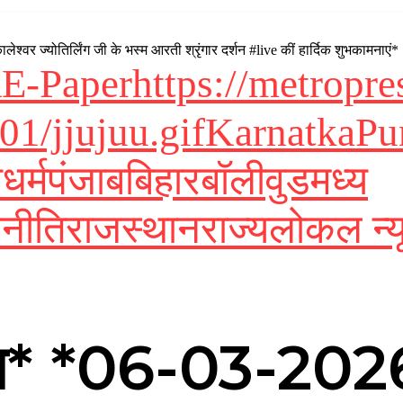
र ज्योतिर्लिंग जी के भस्म आरती श्रृंगार दर्शन #live कीं हार्दिक शुभकामनाएं*
R
E-Paper
https://metropr
01/jjujuu.gif
Karnatka
Pu
श
धर्म
पंजाब
बिहार
बॉलीवुड
मध्य
नीति
राजस्थान
राज्य
लोकल न्य
* *06-03-2026*