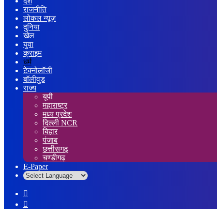
देश
राजनीति
लोकल न्यूज़
दुनिया
खेल
युवा
क्राइम
धर्म
टेक्नोलॉजी
बॉलीवुड
राज्य
यूपी
महाराष्ट्र
मध्य प्रदेश
दिल्ली NCR
बिहार
पंजाब
छत्तीसगढ़
चण्डीगढ़
E-Paper
Sidebar
Log
In