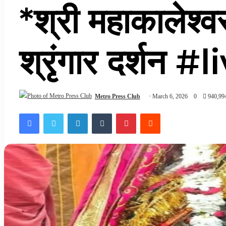
*श्री महाकालेश्व
श्रृंगार दर्शन #l
Metro Press Club
March 6, 2026
0
940,99
Facebook
Twitter
LinkedIn
Tumblr
Pinterest
Reddit