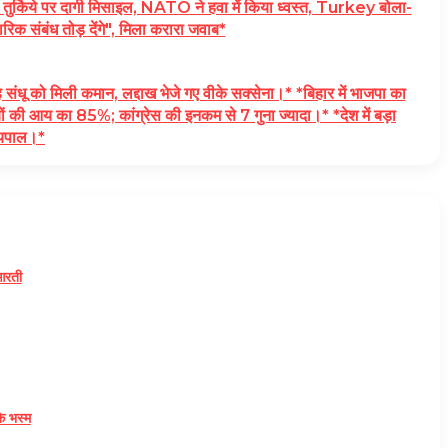
ये पर दागी मिसाइल, NATO ने हवा में किया ध्वस्त, Turkey बोला-
ारिक संबंध तोड़ देंगे", मिला करारा जवाब*
िली कमान, लद्दाख भेजे गए वीके सक्सेना।* *बिहार में भाजपा का
 की आय का 85%; कांग्रेस की इनकम से 7 गुना ज्यादा।* *देश में बड़ा
ज्यपाल।*
आरती
े भस्म