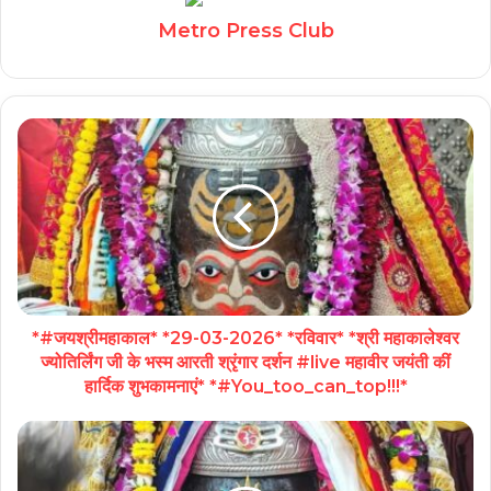
Metro Press Club
*#जयश्रीमहाकाल* *29-03-2026* *रविवार* *श्री महाकालेश्वर
ज्योतिर्लिंग जी के भस्म आरती श्रृंगार दर्शन #live महावीर जयंती कीं
हार्दिक शुभकामनाएं* *#You_too_can_top!!!*