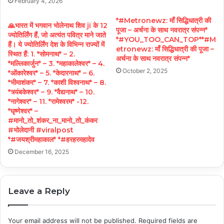
February 4, 2026
*#Metronewz: माँ सिद्धिधात्री की
‎🙏भारत में भगवान भोलेनाथ शिव ji के 12
पूजा – अर्चना के साथ नवरात्र संपन्न*
ज्योतिर्लिंग हैं, जो अत्यंत पवित्र माने जाते
*#YOU_TOO_CAN_TOP**#M
हैं। ये ज्योतिर्लिंग देश के विभिन्न राज्यों में
etronewz: माँ सिद्धिधात्री की पूजा –
स्थित हैं: ‎1. *सोमनाथ* – 2.
अर्चना के साथ नवरात्र संपन्न*
*मल्लिकार्जुन* – ‎3. *महाकालेश्वर* – 4.
October 2, 2025
*ओंकारेश्वर* – ‎5. *केदारनाथ* – 6.
*भीमाशंकर* – ‎7. *काशी विश्वनाथ* – 8.
*त्र्यंबकेश्वर* – ‎9. *वैद्यनाथ* – 10.
*नागेश्वर* – ‎11. *रामेश्वरम* -12.
*घृष्णेश्वर* –
#मानो_तो_शंकर_ना_मानो_तो_कंकर
#भोलेदानी #viralpost
*#जयश्रीमहाकाल* *#हरहरमहादेव
December 16, 2025
Leave a Reply
Your email address will not be published.
Required fields are