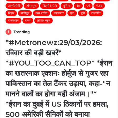
टेक्नोलॉजी
टॉप न्यूज़
दिल्ली NCR
दुनिया
देश
धर्म
पंजाब
बिहार
बॉलीवुड
मध्य प्रदेश
महाराष्ट्र
युवा
यूपी
राजनीति
राजस्थान
राज्य
लोकल न्यूज़
Trending
*#Metronewz:29/03/2026:
रविवार की बड़ी खबरें*
*#YOU_TOO_CAN_TOP* *ईरान
का खतरनाक एक्शनः होर्मुज से गुजर रहा
पाकिस्तान का तेल टैंकर उड़ाया, कहा-"न
मानने वालों का होगा यही अंजाम।"*
*ईरान का दुबई में US ठिकानों पर हमला,
500 अमेरिकी सैनिकों को बनाया