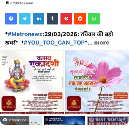
9 minutes read
Facebook
Twitter
LinkedIn
Tumblr
Pinterest
Reddit
WhatsApp
Screenshot