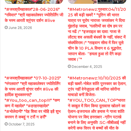
*#जयश्रीमहाकाल*28-06-2026*
*#Metronewz:गुरुवार:04/11/20
*रविवार* *श्री महाकालेश्वर ज्योतिर्लिंग जी
25 की बड़ी खबरें * *पुतिन की भारत
के भस्म आरती श्रृंगार दर्शन #live
यात्रा पर यूरोप नाराज! जयशंकर ने दिया
मुंहतोड़ जवाब, ‘गलतियों का दोष हम पर
June 28, 2026
ना मढें।* *इजराइल का दावा: गाजा से
लौटाए शव असली बंधकों के नहीं, संकट में
संघर्षविराम।* *ताइवान सीमा में फिर घुसे
चीन के 10 PLA विमान व 6 युद्धपोत,
जापान बोला- “हमला हुआ तो देंगे कड़ा
जवाब।”*
December 4, 2025
*#जयश्रीमहाकाल* *07-10-2025*
*#Metronewz:10/10/2025 की
*मंगलवार* *श्री महाकालेश्वर ज्योतिर्लिंग
बड़ी खबरें-नोबेल शांति पुरस्कार का ऐलान,
के भस्म आरती शृंगार दर्शन #live की
ट्रंप नहीं वेनेज़ुएला की मारिया कोरीना
हार्दिक शुभकामनाएं*
माचाडो बनीं विजेता-
*#You_too_can_top!!!* *कण
*#YOU_TOO_CAN_TOP*भारत
कण में महादेव* *#हरहरमहादेव*
ने काबुल में फिर किया दूतावास खोलने का
*#भोलेदानी* *देह शिवा वर मोहि इहै शुभ
ऐलान-इजरायल और हमास ने गाजा शांति
करमन ते कबहूं न टरौं न डरौं*
योजना पर किए हस्ताक्षर -ग्रीन पटाखे
बनाने के लिए अनुमति :SC-सीबीआई नहीं
October 7, 2025
करेगी कफ सिरप से बच्चों की मौत के