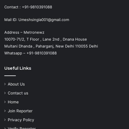
Contact : +91-9810391088
Mail ID: Umeshsingla001@gmail.com
Address – Metronewz
10070-71/2, T Floor , Lane 2nd , Dnana House
Multani Dhanda , Paharganj, New Delhi 110055 Delhi
Whatsapp – +91-9810391088
Useful Links
About Us
Contact us
Home
Join Reporter
Privacy Policy
Verify Reporter