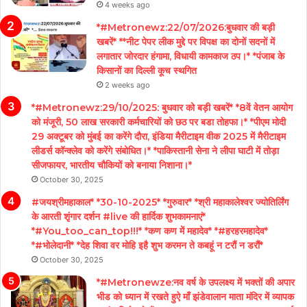
4 weeks ago
*#Metronewz:22/07/2026:बुधवार की बड़ी
खबरें* **नीट पेपर लीक मुद्दे पर विपक्ष का दोनों सदनों में
लगातार जोरदार हंगामा, विधायी कामकाज ठप।* *पंजाब के
किसानों का दिल्ली कूच स्थगित
2 weeks ago
*#Metronewz:29/10/2025: बुधवार को बड़ी खबरें* *8वें वेतन आयोग
को मंजूरी, 50 लाख सरकारी कर्मचारियों को छठ पर बडा तोहफा।* *पीएम मोदी
29 अक्टूबर को मुंबई का करेंगे दौरा, इंडिया मैरीटाइम वीक 2025 में मैरीटाइम
लीडर्स कॉन्क्लेव को करेंगे संबोधित।* *पाकिस्तानी सेना ने लीपा घाटी में तोड़ा
सीजफायर, भारतीय चौकियों को बनाया निशाना।*
October 30, 2025
#जयश्रीमहाकाल* *30-10-2025* *गुरुवार* *श्री महाकालेश्वर ज्योतिर्लिंग
के आरती शृंगार दर्शन #live की हार्दिक शुभकामनाएं*
*#You_too_can_top!!!* *कण कण में महादेव* *#हरहरमहादेव*
*#भोलेदानी* *देह शिवा वर मोहि इहै शुभ करमन ते कबहूं न टरौं न डरौं*
October 30, 2025
*#Metronewze:नव वर्ष के उपलक्ष्य में भक्तों की अपार
भीड को ध्यान में रखते हुऐ माँ झंडेवालान माता मंदिर में व्यापक