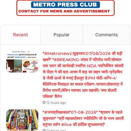
Recent
Popular
Comments
*#Metronewz:शुक्रवार:07/08/2026 की बड़ी
ख़बरें* *#BREAKING-संसद में गतिरोध जारी;सोमवार
तक सदन की कार्यवाही स्थगित-NDA नवनिर्बचित सांसदी
से पीएम ने की बात-असम में बाढ़ का कहर जारी-फ्रेंडशिप
डे जैसी ऊर्जा से मनाएं हैंडलूम डे:PM मोदी-अग्नि-4′
बैलिस्टिक मिसाइल का सफल परीक्षण-भागवत:लोकतंत्र में
विरोध जरूरी,लेकिन मकसद आम सहमति-‘क्या बोलती
पब्लिक’ कैंपेन
12 hours ago
*#जयश्रीमहाकाल*07-08-2026* *श्रावण के पहले
शुक्रवार* *श्री महाकालेश्वर ज्योतिर्लिंग जी के भस्म आरती
श्रृंगार दर्शन #live कीं हार्दिक शुभकामनाएं*
21 hours ago