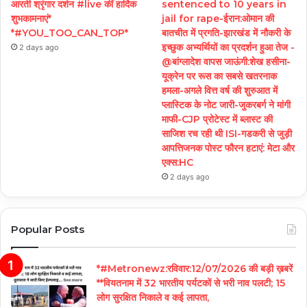
आरती श्रृंगार दर्शन #live कीं हार्दिक
sentenced to 10 years in
शुभकामनाएं*
jail for rape-ईरान:ओमान की
*#YOU_TOO_CAN_TOP*
बातचीत में प्रगति-झारखंड में नौकरी के
इच्छुक अभ्यर्थियों का प्रदर्शन हुआ तेज -
2 days ago
@बांग्लादेश वापस जाऊंगी:शेख हसीना-
यूक्रेन पर रूस का सबसे खतरनाक
हमला-अगले वित्त वर्ष की शुरुआत में
प्लास्टिक के नोट जारी-जुकरबर्ग ने मांगी
माफी-CJP प्रोटेस्ट में ब्लास्ट की
साजिश रच रही थी ISI-गडकरी से जुड़ी
आपत्तिजनक पोस्ट फौरन हटाएं: मेटा और
एक्स:HC
2 days ago
Popular Posts
*#Metronewz:रविवार:12/07/2026 की बड़ी ख़बरें
**वियतनाम में 32 भारतीय पर्यटकों से भरी नाव पलटी; 15
लोग सुरक्षित निकाले व कई लापता,