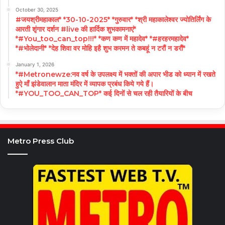
October 30, 2025
#जयश्रीमहाकाल* *30-10-2025* *गुरुवार* *श्री महाकालेश्वर ज्योतिर्लिंग के
आरती शृंगार दर्शन #live की हार्दिक शुभकामनाएं*
*#You_too_can_top!!!* *कण कण में महादेव* *#हरहरमहादेव*
*#भोलेदानी* *देह शिवा वर मोहि इहै शुभ करमन ते कबहूं न टरौं न डरौं*
January 1, 2026
*#Metronewze:नव वर्ष के उपलक्ष्य में भक्तों की अपार भीड को ध्यान में रखते
हुऐ माँ झंडेवालान माता मंदिर में व्यापक प्रबंध किये गये हैं।
*#YOU_TOO_CAN_TOP* कई दिनों से चल रही तैयारियों के बीच
Metro Press Club