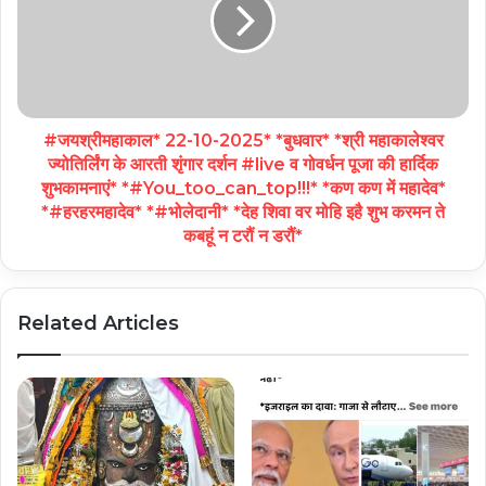
#जयश्रीमहाकाल* 22-10-2025* *बुधवार* *श्री महाकालेश्वर
ज्योतिर्लिंग के आरती शृंगार दर्शन #live व गोवर्धन पूजा की हार्दिक
शुभकामनाएं* *#You_too_can_top!!!* *कण कण में महादेव*
*#हरहरमहादेव* *#भोलेदानी* *देह शिवा वर मोहि इहै शुभ करमन ते
कबहूं न टरौं न डरौं*
Related Articles