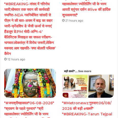
*#BREAKING-संसद में गतिरोध
महाकालेश्वर ज्योतिर्लिंग जी के भस्म
जारी;सोमवार तक सदन की कार्यवाही
आरती श्रृंगार दर्शन #live कीं हार्दिक
स्थगित-NDA नवनिर्बचित सांसदी से
शुभकामनाएं*
पीएम ने की बात-असम में बाढ़ का कहर
21 hours ago
जारी-फ्रेंडशिप डे जैसी ऊर्जा से मनाएं
हैंडलूम डे:PM मोदी-अग्नि-4′
बैलिस्टिक मिसाइल का सफल परीक्षण-
भागवत:लोकतंत्र में विरोध जरूरी,लेकिन
मकसद आम सहमति-‘क्या बोलती पब्लिक’
कैंपेन
12 hours ago
*#जयश्रीमहाकाल*06-08-2026*
*#Metronewz:गुरुवार:06/08/
*श्रावण के पहले गुरुवार* *श्री
2026 की बड़ी eखबरें*
महाकालेश्वर ज्योतिर्लिंग जी के भस्म
*#BREAKING-Tarun Tejpal