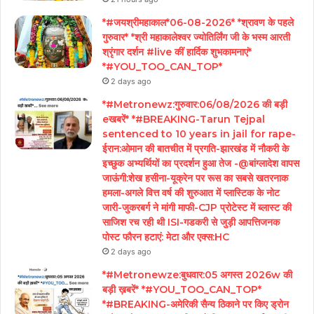
*#जयश्रीमहाकाल*06-08-2026* *श्रावण के पहले
गुरुवार* *श्री महाकालेश्वर ज्योतिर्लिंग जी के भस्म आरती
श्रृंगार दर्शन #live कीं हार्दिक शुभकामनाएं*
*#YOU_TOO_CAN_TOP*
2 days ago
*#Metronewz:गुरुवार:06/08/2026 की बड़ी
eखबरें* *#BREAKING-Tarun Tejpal
sentenced to 10 years in jail for rape-
ईरान:ओमान की बातचीत में प्रगति-झारखंड में नौकरी के
इच्छुक अभ्यर्थियों का प्रदर्शन हुआ तेज -@बांग्लादेश वापस
जाऊंगी:शेख हसीना-यूक्रेन पर रूस का सबसे खतरनाक
हमला-अगले वित्त वर्ष की शुरुआत में प्लास्टिक के नोट
जारी-जुकरबर्ग ने मांगी माफी-CJP प्रोटेस्ट में ब्लास्ट की
साजिश रच रही थी ISI-गडकरी से जुड़ी आपत्तिजनक
पोस्ट फौरन हटाएं: मेटा और एक्स:HC
2 days ago
*#Metronewze:बुधवार:05 अगस्त 2026w की
बड़ी ख़बरें* *#YOU_TOO_CAN_TOP*
*#BREAKING-अमेरिकी सैन्य ठिकाने पर किए ड्रोन