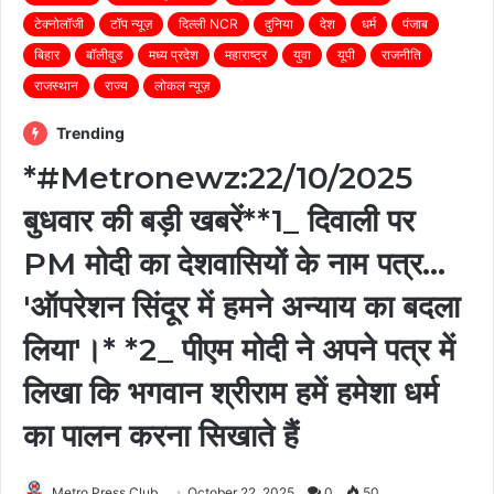
टेक्नोलॉजी
टॉप न्यूज़
दिल्ली NCR
दुनिया
देश
धर्म
पंजाब
बिहार
बॉलीवुड
मध्य प्रदेश
महाराष्ट्र
युवा
यूपी
राजनीति
राजस्थान
राज्य
लोकल न्यूज़
Trending
*#Metronewz:22/10/2025
बुधवार की बड़ी खबरें**1_ दिवाली पर
PM मोदी का देशवासियों के नाम पत्र...
'ऑपरेशन सिंदूर में हमने अन्याय का बदला
लिया'।* *2_ पीएम मोदी ने अपने पत्र में
लिखा कि भगवान श्रीराम हमें हमेशा धर्म
का पालन करना सिखाते हैं
Metro Press Club
October 22, 2025
0
50