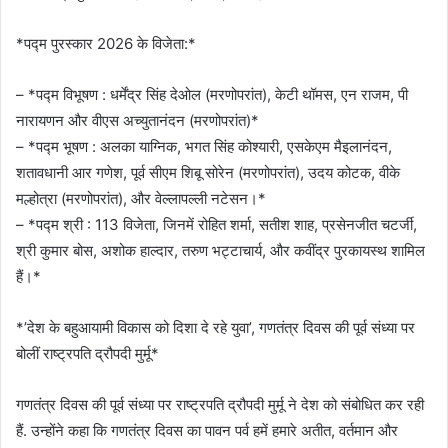
*पद्म पुरस्कार 2026 के विजेता:*
– *पद्म विभूषण : धर्मेंद्र सिंह देओल (मरणोपरांत), केटी थॉमस, एन राजम, पी
नारायणन और वीएस अच्युतानंदन (मरणोपरांत)*
– *पद्म भूषण : अलका याग्निक, भगत सिंह कोश्यारी, एसकेएम मैइलानंदन,
शतावधानी आर गणेश, पूर्व सीएम शिबू सोरेन (मरणोपरांत), उदय कोटक, वीके
मल्होत्रा ​​(मरणोपरांत), और वेल्लापल्ली नटेसन।*
– *पद्म श्री : 113 विजेता, जिनमें रोहित शर्मा, सतीश शाह, प्रसेनजीत चटर्जी,
श्री कुमार बोस, अशोक हाल्दार, तरुण भट्टाचार्य, और कवींद्र पुरकायस्थ शामिल
हैं।*
*’देश के बहुआयामी विकास को दिशा दे रहे युवा’, गणतंत्र दिवस की पूर्व संध्या पर
बोलीं राष्ट्रपति द्रौपदी मुर्मू*
गणतंत्र दिवस की पूर्व संध्या पर राष्ट्रपति द्रौपदी मुर्मू ने देश को संबोधित कर रही
हैं. उन्होंने कहा कि गणतंत्र दिवस का पावन पर्व हमें हमारे अतीत, वर्तमान और