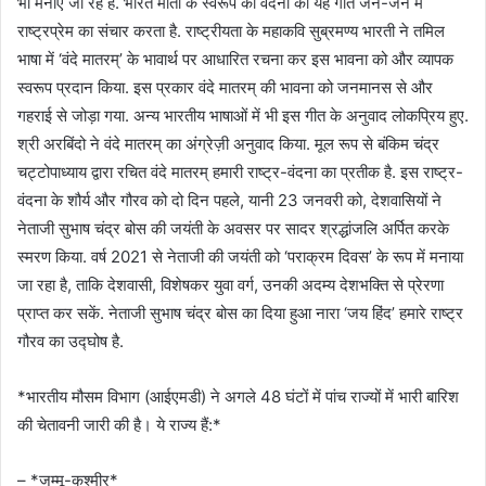
भी मनाए जा रहे हैं. भारत माता के स्वरूप की वंदना का यह गीत जन-जन में
राष्ट्रप्रेम का संचार करता है. राष्ट्रीयता के महाकवि सुब्रमण्य भारती ने तमिल
भाषा में ‘वंदे मातरम्’ के भावार्थ पर आधारित रचना कर इस भावना को और व्यापक
स्वरूप प्रदान किया. इस प्रकार वंदे मातरम् की भावना को जनमानस से और
गहराई से जोड़ा गया. अन्य भारतीय भाषाओं में भी इस गीत के अनुवाद लोकप्रिय हुए.
श्री अरबिंदो ने वंदे मातरम् का अंग्रेज़ी अनुवाद किया. मूल रूप से बंकिम चंद्र
चट्टोपाध्याय द्वारा रचित वंदे मातरम् हमारी राष्ट्र-वंदना का प्रतीक है. इस राष्ट्र-
वंदना के शौर्य और गौरव को दो दिन पहले, यानी 23 जनवरी को, देशवासियों ने
नेताजी सुभाष चंद्र बोस की जयंती के अवसर पर सादर श्रद्धांजलि अर्पित करके
स्मरण किया. वर्ष 2021 से नेताजी की जयंती को ‘पराक्रम दिवस’ के रूप में मनाया
जा रहा है, ताकि देशवासी, विशेषकर युवा वर्ग, उनकी अदम्य देशभक्ति से प्रेरणा
प्राप्त कर सकें. नेताजी सुभाष चंद्र बोस का दिया हुआ नारा ‘जय हिंद’ हमारे राष्ट्र
गौरव का उद्घोष है.
*भारतीय मौसम विभाग (आईएमडी) ने अगले 48 घंटों में पांच राज्यों में भारी बारिश
की चेतावनी जारी की है। ये राज्य हैं:*
– *जम्मू-कश्मीर*