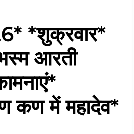
* *शुक्रवार*
े भस्म आरती
कामनाएं*
ण में महादेव*