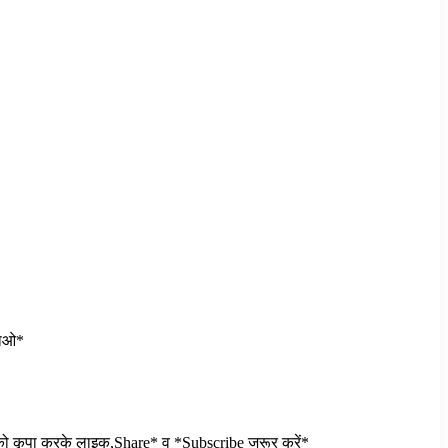
वाओ*
ो कृपा करके लाइक,Share* व् *Subscribe जरूर करें*