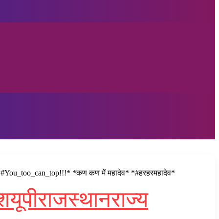
एं* *#You_too_can_top!!!* *कण कण में महादेव* *#हरहरमहादेव*
ेश
यूपी
राजस्थान
राज्य