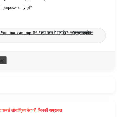
l purposes only pl*
एं* *#You_too_can_top!!!* *कण कण में महादेव* *#हरहरमहादेव*
rint
से लोकप्रिय नेता हैं, जिनकी अप्रूवल