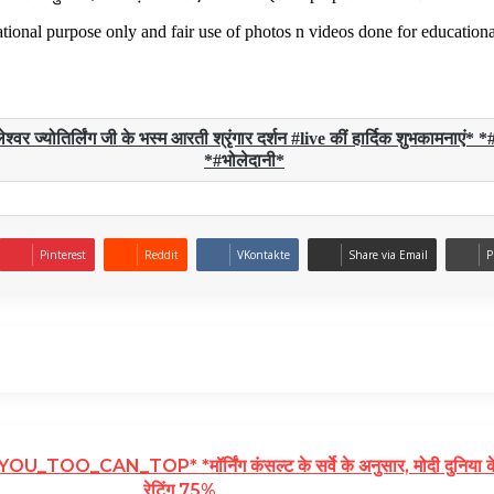
ional purpose only and fair use of photos n videos done for educationa
र ज्योतिर्लिंग जी के भस्म आरती श्रृंगार दर्शन #live कीं हार्दिक शुभकामना
*#भोलेदानी*
Pinterest
Reddit
VKontakte
Share via Email
P
OO_CAN_TOP* *मॉर्निंग कंसल्ट के सर्वे के अनुसार, मोदी दुनिया के सब
रेटिंग 75%