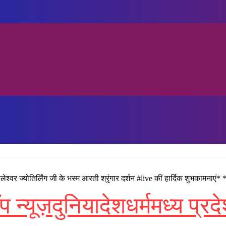
वर ज्योतिर्लिंग जी के भस्म आरती श्रृंगार दर्शन #live कीं हार्दिक शुभकामना
प न्यूज़
दुनिया
देश
धर्म
मध्य प्रद