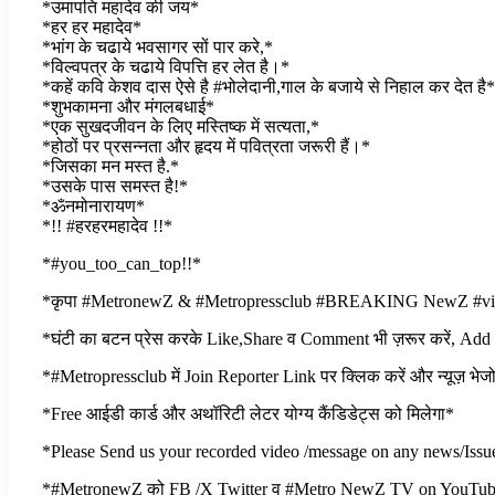
*उमापति महादेव की जय*
*हर हर महादेव*
*भांग के चढाये भवसागर सों पार करे,*
*विल्वपत्र के चढाये विपत्ति हर लेत है।*
*कहें कवि केशव दास ऐसे है #भोलेदानी,गाल के बजाये से निहाल कर देत है*
*शुभकामना और मंगलबधाई*
*एक सुखदजीवन के लिए मस्तिष्क में सत्यता,*
*होठों पर प्रसन्नता और हृदय में पवित्रता जरूरी हैं।*
*जिसका मन मस्त है.*
*उसके पास समस्त है!*
*ॐनमोनारायण*
*!! #हरहरमहादेव !!*
*#you_too_can_top!!*
*कृपा #MetronewZ & #Metropressclub #BREAKING NewZ #viralpos
*घंटी का बटन प्रेस करके Like,Share व Comment भी ज़रूर करें, Add
*#Metropressclub में Join Reporter Link पर क्लिक करें और न्यूज़ भेज
*Free आईडी कार्ड और अथॉरिटी लेटर योग्य कैंडिडेट्स को मिलेगा*
*Please Send us your recorded video /message on any news/Iss
*#MetronewZ को FB /X Twitter व् #Metro NewZ TV on YouTube पर न