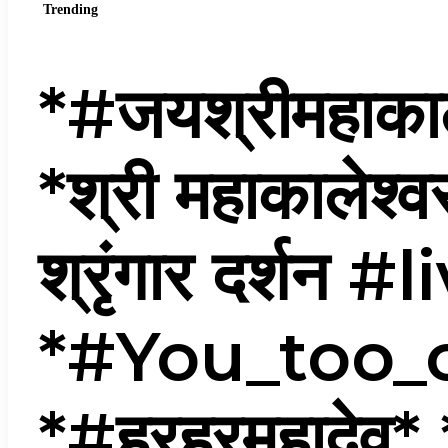
Trending
*#जयश्रीमहाका
*श्री महाकालेश्व
श्रृंगार दर्शन #l
*#You_too_can
*#हरहरमहादेव* 