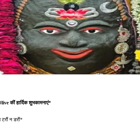
 #live कीं हार्दिक शुभकामनाएं*
 टरौं न डरौं*