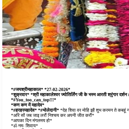
*#जयश्रीमहाकाल* *27-02-2026*
*शुक्रवार* *श्री महाकालेश्वर ज्योतिर्लिंग जी के भस्म आरती श्रृंगार दर्शन
*#You_too_can_top!!!*
*कण कण में महादेव*
*#हरहरमहादेव* *#भोलेदानी*
*देह शिवा वर मोहि इहै शुभ करमन ते कबहूं न
*अरि सों जब जाइ लरौं निश्चय कर अपनी जीत करौं*
*आपका दिन मंगलमय हो*
*ॐ नमः शिवाय*