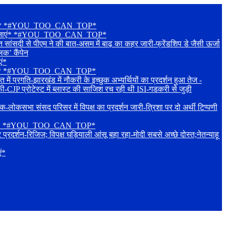
शुभकामनाएं* *#YOU_TOO_CAN_TOP*
िक शुभकामनाएं* *#YOU_TOO_CAN_TOP*
दी से पीएम ने की बात-असम में बाढ़ का कहर जारी-फ्रेंडशिप डे जैसी ऊर्जा
िक’ कैंपेन
एं*
शुभकामनाएं* *#YOU_TOO_CAN_TOP*
रगति-झारखंड में नौकरी के इच्छुक अभ्यर्थियों का प्रदर्शन हुआ तेज -
ी-CJP प्रोटेस्ट में ब्लास्ट की साजिश रच रही थी ISI-गडकरी से जुड़ी
संसद परिसर में विपक्ष का प्रदर्शन जारी-त्रिशा पर दो अर्थी टिप्पणी
शुभकामनाएं* *#YOU_TOO_CAN_TOP*
रिजिज; विपक्ष घड़ियाली आंसू बहा रहा-मोदी सबसे अच्छे दोस्त;नेतन्याहू
ं*