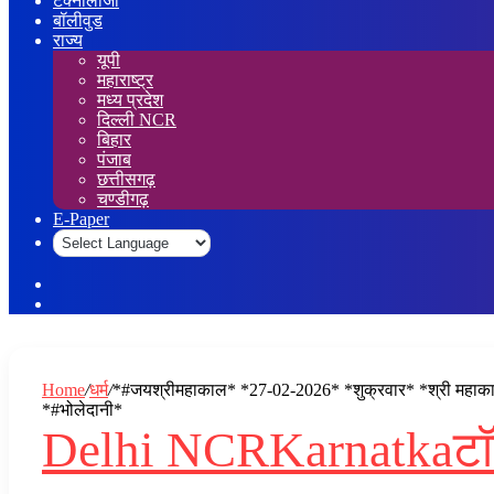
टेक्नोलॉजी
बॉलीवुड
राज्य
यूपी
महाराष्ट्र
मध्य प्रदेश
दिल्ली NCR
बिहार
पंजाब
छत्तीसगढ़
चण्डीगढ़
E-Paper
Sidebar
Log
In
Home
/
धर्म
/
*#जयश्रीमहाकाल* *27-02-2026* *शुक्रवार* *श्री महाकालेश्
*#भोलेदानी*
Delhi NCR
Karnatka
टॉ