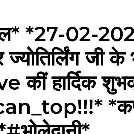
ल* *27-02-2026
र ज्योतिर्लिंग जी क
ive कीं हार्दिक शुभ
_top!!!* *कण क
*#भोलेदानी*