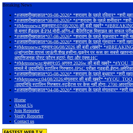
Breaking News
*#जयश्रीमहाकाल*09-08-2026* *श्रावण के पहले रविवार* *श्री महाक
*#जयश्रीमहाकाल*08-08-2026* *#*श्रावण के पहले शनीवार* *श्री मह
*#Metronewz:शुक्रवार:07/08/2026 की बड़ी ख़बरें* *#BREAKING-संस
से मनाएं हैंडलूम डे:PM मोदी-अग्नि-4′ बैलिस्टिक मिसाइल का सफल परी
*#जयश्रीमहाकाल*07-08-2026* *श्रावण के पहले शुक्रवार* *श्री महाकाले
*#जयश्रीमहाकाल*06-08-2026* *श्रावण के पहले गुरुवार* *श्री महाक
*#Metronewz:गुरुवार:06/08/2026 की बड़ी eखबरें* *#BREAKING-Tarun 
@बांग्लादेश वापस जाऊंगी:शेख हसीना-यूक्रेन पर रूस का सबसे खतरनाक हमल
आपत्तिजनक पोस्ट फौरन हटाएं: मेटा और एक्स:HC
*#Metronewze:बुधवार:05 अगस्त 2026w की बड़ी ख़बरें* *#YOU_TOO
मामले में उदयनिधि स्टालिन गिरफ्तार-JPSC परीक्षा गड़बड़ी-ईरान-अमेरि
*#जयश्रीमहाकाल*05-08-2026* *श्रावण के पहले बुधवार* *श्री महाका
*#Metronewz:04/08/2026:मंगलवार की बड़ी खबरें* *#YOU_TOO_CAN_T
-उदयनिधि स्टालिन गिरफ्तार-स्टूडेंट्स पर केस नहीं होगा: 2700 अपराधि
*#जयश्रीमहाकाल*04-08-2026* *श्रावण के पहले मंगलवार* *श्री महाकालेश
Home
About Us
Join Reporter
Verify Reporter
Contact us