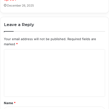
December 26, 2025
Leave a Reply
Your email address will not be published.
Required fields are
marked
*
C
o
m
m
e
n
t
Name
*
*