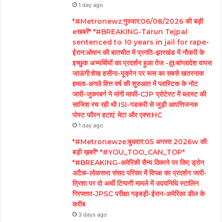
1 day ago
*#Metronewz:गुरुवार:06/08/2026 की बड़ी
eखबरें* *#BREAKING-Tarun Tejpal
sentenced to 10 years in jail for rape-
ईरान:ओमान की बातचीत में प्रगति-झारखंड में नौकरी के
इच्छुक अभ्यर्थियों का प्रदर्शन हुआ तेज -@बांग्लादेश वापस
जाऊंगी:शेख हसीना-यूक्रेन पर रूस का सबसे खतरनाक
हमला-अगले वित्त वर्ष की शुरुआत में प्लास्टिक के नोट
जारी-जुकरबर्ग ने मांगी माफी-CJP प्रोटेस्ट में ब्लास्ट की
साजिश रच रही थी ISI-गडकरी से जुड़ी आपत्तिजनक
पोस्ट फौरन हटाएं: मेटा और एक्स:HC
1 day ago
*#Metronewze:बुधवार:05 अगस्त 2026w की
बड़ी ख़बरें* *#YOU_TOO_CAN_TOP*
*#BREAKING-अमेरिकी सैन्य ठिकाने पर किए ड्रोन
अटैक-लोकसभा संसद परिसर में विपक्ष का प्रदर्शन जारी-
त्रिशा पर दो अर्थी टिप्पणी मामले में उदयनिधि स्टालिन
गिरफ्तार-JPSC परीक्षा गड़बड़ी-ईरान-अमेरिका डील के
करीब
3 days ago