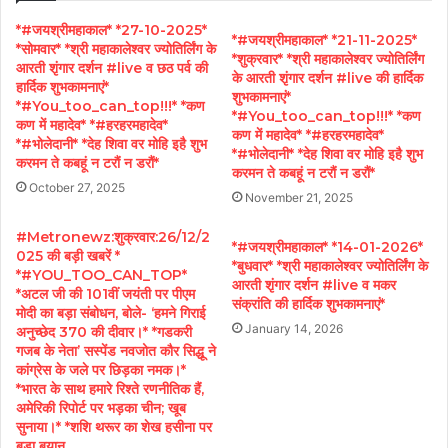
*#जयश्रीमहाकाल* *27-10-2025*
*#जयश्रीमहाकाल* *21-11-2025*
*सोमवार* *श्री महाकालेश्वर ज्योतिर्लिंग के
*शुक्रवार* *श्री महाकालेश्वर ज्योतिर्लिंग
आरती शृंगार दर्शन #live व छठ पर्व की
के आरती शृंगार दर्शन #live की हार्दिक
हार्दिक शुभकामनाएं*
शुभकामनाएं*
*#You_too_can_top!!!* *कण
*#You_too_can_top!!!* *कण
कण में महादेव* *#हरहरमहादेव*
कण में महादेव* *#हरहरमहादेव*
*#भोलेदानी* *देह शिवा वर मोहि इहै शुभ
*#भोलेदानी* *देह शिवा वर मोहि इहै शुभ
करमन ते कबहूं न टरौं न डरौं*
करमन ते कबहूं न टरौं न डरौं*
October 27, 2025
November 21, 2025
#Metronewz:शुक्रवार:26/12/2
*#जयश्रीमहाकाल* *14-01-2026*
025 की बड़ी खबरें *
*बुधवार* *श्री महाकालेश्वर ज्योतिर्लिंग के
*#YOU_TOO_CAN_TOP*
आरती शृंगार दर्शन #live व मकर
*अटल जी की 101वीं जयंती पर पीएम
संक्रांति की हार्दिक शुभकामनाएं*
मोदी का बड़ा संबोधन, बोले- ‘हमने गिराई
January 14, 2026
अनुच्छेद 370 की दीवार।* *गडकरी
गजब के नेता’ सस्पेंड नवजोत कौर सिद्धू ने
कांग्रेस के जले पर छिड़का नमक।*
*भारत के साथ हमारे रिश्ते रणनीतिक हैं,
अमेरिकी रिपोर्ट पर भड़का चीन; खूब
सुनाया।* *शशि थरूर का शेख हसीना पर
बड़ा बयान