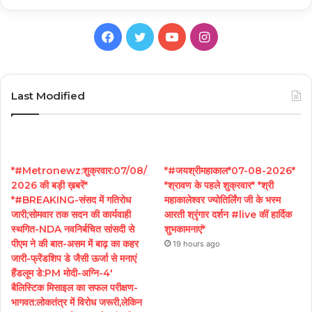
Facebook
Twitter
YouTube
Instagram
Last Modified
*#Metronewz:शुक्रवार:07/08/
*#जयश्रीमहाकाल*07-08-2026*
2026 की बड़ी ख़बरें*
*श्रावण के पहले शुक्रवार* *श्री
*#BREAKING-संसद में गतिरोध
महाकालेश्वर ज्योतिर्लिंग जी के भस्म
जारी;सोमवार तक सदन की कार्यवाही
आरती श्रृंगार दर्शन #live कीं हार्दिक
स्थगित-NDA नवनिर्बचित सांसदी से
शुभकामनाएं*
पीएम ने की बात-असम में बाढ़ का कहर
19 hours ago
जारी-फ्रेंडशिप डे जैसी ऊर्जा से मनाएं
हैंडलूम डे:PM मोदी-अग्नि-4′
बैलिस्टिक मिसाइल का सफल परीक्षण-
भागवत:लोकतंत्र में विरोध जरूरी,लेकिन