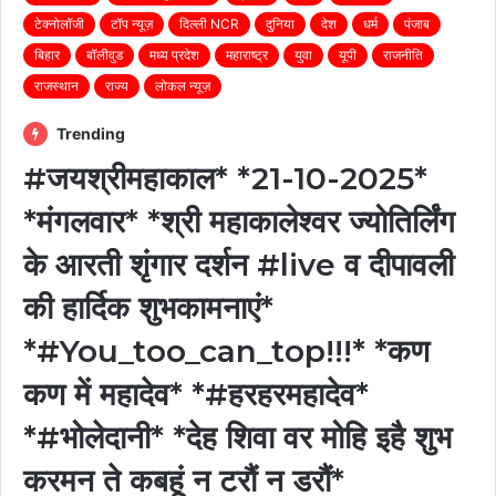
टेक्नोलॉजी
टॉप न्यूज़
दिल्ली NCR
दुनिया
देश
धर्म
पंजाब
बिहार
बॉलीवुड
मध्य प्रदेश
महाराष्ट्र
युवा
यूपी
राजनीति
राजस्थान
राज्य
लोकल न्यूज़
Trending
#जयश्रीमहाकाल* *21-10-2025*
*मंगलवार* *श्री महाकालेश्वर ज्योतिर्लिंग
के आरती शृंगार दर्शन #live व दीपावली
की हार्दिक शुभकामनाएं*
*#You_too_can_top!!!* *कण
कण में महादेव* *#हरहरमहादेव*
*#भोलेदानी* *देह शिवा वर मोहि इहै शुभ
करमन ते कबहूं न टरौं न डरौं*