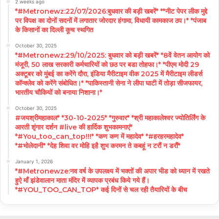
2 weeks ago
*#Metronewz:22/07/2026:बुधवार की बड़ी खबरें* **नीट पेपर लीक मुद्दे
पर विपक्ष का दोनों सदनों में लगातार जोरदार हंगामा, विधायी कामकाज ठप।* *पंजाब
के किसानों का दिल्ली कूच स्थगित
October 30, 2025
*#Metronewz:29/10/2025: बुधवार को बड़ी खबरें* *8वें वेतन आयोग को
मंजूरी, 50 लाख सरकारी कर्मचारियों को छठ पर बडा तोहफा।* *पीएम मोदी 29
अक्टूबर को मुंबई का करेंगे दौरा, इंडिया मैरीटाइम वीक 2025 में मैरीटाइम लीडर्स
कॉन्क्लेव को करेंगे संबोधित।* *पाकिस्तानी सेना ने लीपा घाटी में तोड़ा सीजफायर,
भारतीय चौकियों को बनाया निशाना।*
October 30, 2025
#जयश्रीमहाकाल* *30-10-2025* *गुरुवार* *श्री महाकालेश्वर ज्योतिर्लिंग के
आरती शृंगार दर्शन #live की हार्दिक शुभकामनाएं*
*#You_too_can_top!!!* *कण कण में महादेव* *#हरहरमहादेव*
*#भोलेदानी* *देह शिवा वर मोहि इहै शुभ करमन ते कबहूं न टरौं न डरौं*
January 1, 2026
*#Metronewze:नव वर्ष के उपलक्ष्य में भक्तों की अपार भीड को ध्यान में रखते
हुऐ माँ झंडेवालान माता मंदिर में व्यापक प्रबंध किये गये हैं।
*#YOU_TOO_CAN_TOP* कई दिनों से चल रही तैयारियों के बीच