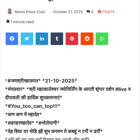
Metro Press Club
October 21, 2025
0
79,075
1 minute read
Facebook
Twitter
LinkedIn
Tumblr
Pinterest
Reddit
WhatsApp
#जयश्रीमहाकाल* *21-10-2025*
*
*मंगलवार* *श्री महाकालेश्वर ज्योतिर्लिंग के आरती शृंगार दर्शन #live व
दीपावली की हार्दिक शुभकामनाएं*
*#You_too_can_top!!!*
*कण कण में महादेव*
*#हरहरमहादेव* *#भोलेदानी*
*देह शिवा वर मोहि इहै शुभ करमन ते कबहूं न टरौं न डरौं*
*अरि सों जब जाइ लरौं निश्चय कर अपनी जीत करौं*