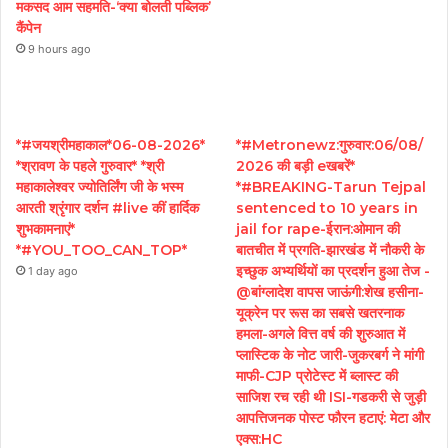
मकसद आम सहमति-‘क्या बोलती पब्लिक’
कैंपेन
9 hours ago
*#जयश्रीमहाकाल*06-08-2026*
*#Metronewz:गुरुवार:06/08/
*श्रावण के पहले गुरुवार* *श्री
2026 की बड़ी eखबरें*
महाकालेश्वर ज्योतिर्लिंग जी के भस्म
*#BREAKING-Tarun Tejpal
आरती श्रृंगार दर्शन #live कीं हार्दिक
sentenced to 10 years in
शुभकामनाएं*
jail for rape-ईरान:ओमान की
*#YOU_TOO_CAN_TOP*
बातचीत में प्रगति-झारखंड में नौकरी के
इच्छुक अभ्यर्थियों का प्रदर्शन हुआ तेज -
1 day ago
@बांग्लादेश वापस जाऊंगी:शेख हसीना-
यूक्रेन पर रूस का सबसे खतरनाक
हमला-अगले वित्त वर्ष की शुरुआत में
प्लास्टिक के नोट जारी-जुकरबर्ग ने मांगी
माफी-CJP प्रोटेस्ट में ब्लास्ट की
साजिश रच रही थी ISI-गडकरी से जुड़ी
आपत्तिजनक पोस्ट फौरन हटाएं: मेटा और
एक्स:HC