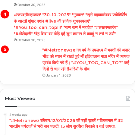
October 30, 2025
#जयश्रीमहाकाल* *30-10-2025* *गुरुवार* *श्री महाकालेश्वर ज्योतिर्लिंग
के आरती शृंगार दर्शन #live की हार्दिक शुभकामनाएं*
*#You_too_can_top!!!* *कण कण में महादेव* *#हरहरमहादेव*
*#भोलेदानी* *देह शिवा वर मोहि इहै शुभ करमन ते कबहूं न टरौं न डरौं*
October 30, 2025
*#Metronewze:नव वर्ष के उपलक्ष्य में भक्तों की अपार
भीड को ध्यान में रखते हुऐ माँ झंडेवालान माता मंदिर में व्यापक
प्रबंध किये गये हैं। *#YOU_TOO_CAN_TOP* कई
दिनों से चल रही तैयारियों के बीच
January 1, 2026
Most Viewed
4 weeks ago
*#Metronewz:रविवार:12/07/2026 की बड़ी ख़बरें **वियतनाम में 32
भारतीय पर्यटकों से भरी नाव पलटी; 15 लोग सुरक्षित निकाले व कई लापता,