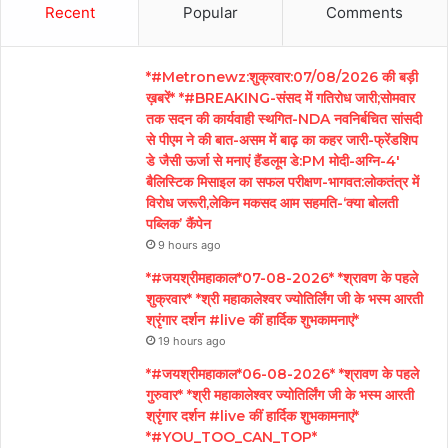
Recent
Popular
Comments
*#Metronewz:शुक्रवार:07/08/2026 की बड़ी
ख़बरें* *#BREAKING-संसद में गतिरोध जारी;सोमवार
तक सदन की कार्यवाही स्थगित-NDA नवनिर्बचित सांसदी
से पीएम ने की बात-असम में बाढ़ का कहर जारी-फ्रेंडशिप
डे जैसी ऊर्जा से मनाएं हैंडलूम डे:PM मोदी-अग्नि-4′
बैलिस्टिक मिसाइल का सफल परीक्षण-भागवत:लोकतंत्र में
विरोध जरूरी,लेकिन मकसद आम सहमति-‘क्या बोलती
पब्लिक’ कैंपेन
9 hours ago
*#जयश्रीमहाकाल*07-08-2026* *श्रावण के पहले
शुक्रवार* *श्री महाकालेश्वर ज्योतिर्लिंग जी के भस्म आरती
श्रृंगार दर्शन #live कीं हार्दिक शुभकामनाएं*
19 hours ago
*#जयश्रीमहाकाल*06-08-2026* *श्रावण के पहले
गुरुवार* *श्री महाकालेश्वर ज्योतिर्लिंग जी के भस्म आरती
श्रृंगार दर्शन #live कीं हार्दिक शुभकामनाएं*
*#YOU_TOO_CAN_TOP*