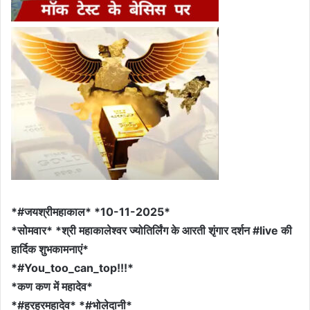
*#जयश्रीमहाकाल* *10-11-2025*
*सोमवार* *श्री महाकालेश्वर ज्योतिर्लिंग के आरती शृंगार दर्शन #live की
हार्दिक शुभकामनाएं*
*#You_too_can_top!!!*
*कण कण में महादेव*
*#हरहरमहादेव* *#भोलेदानी*