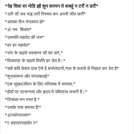
*देह शिवा वर मोहि इहै शुभ करमन ते कबहूं न टरौं न डरौं*
*अरि सों जब जाइ लरौं निश्चय कर अपनी जीत करौं*
*आपका दिन मंगलमय हो*
*ॐ नमः शिवाय*
*उमापति महादेव की जय*
*हर हर महादेव*
*भांग के चढाये भवसागर सों पार करे,*
*विल्वपत्र के चढाये विपत्ति हर लेत है।*
*कहें कवि केशव दास ऐसे है #भोलेदानी,गाल के बजाये से निहाल कर देत है*
*शुभकामना और मंगलबधाई*
*एक सुखदजीवन के लिए मस्तिष्क में सत्यता,*
*होठों पर प्रसन्नता और हृदय में पवित्रता जरूरी हैं।*
*जिसका मन मस्त है.*
*उसके पास समस्त है!*
*ॐनमोनारायण*
*!! #हरहरमहादेव !!*