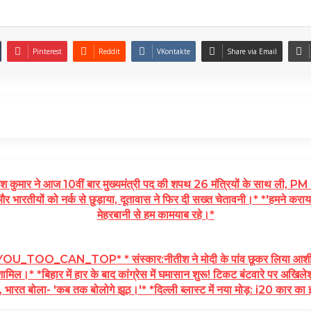
Pinterest
Reddit
VKontakte
Share via Email
 ने आज 10वीं बार मुख्यमंत्री पद की शपथ 26 मंत्रियों के साथ ली, PM मोदी
ारतीयों को नर्क से छुड़ाया, दूतावास ने फिर दी सख्त चेतावनी।* *'हमने कराया
मेहरबानी से हम कामयाब रहे।*
_TOO_CAN_TOP* * संस्कार:नीतीश ने मोदी के पांव छूकर लिया आशीर्वाद
ं शामिल।* *बिहार में हार के बाद कांग्रेस में घमासान शुरू! टिकट बंटवारे पर अख
े’, भारत बोला- 'कब तक बोलोगे झूठ।'* *द‍िल्‍ली ब्‍लास्‍ट में नया मोड़: i20 कार का