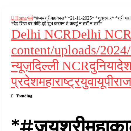
Home
/
धर्म
/
*#जयश्रीमहाकाल* *21-11-2025* *शुक्रवार* *श्री महाकाल
*देह शिवा वर मोहि इहै शुभ करमन ते कबहूं न टरौं न डरौं*
Delhi NCR
Delhi NC
content/uploads/2024/
न्यूज़
दिल्ली NCR
दुनिया
दे
प्रदेश
महाराष्ट्र
युवा
यूपी
राज
Trending
*#जयश्रीमहाका