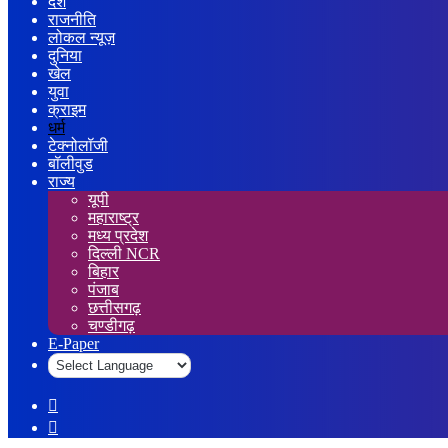
देश
राजनीति
लोकल न्यूज़
दुनिया
खेल
युवा
क्राइम
धर्म
टेक्नोलॉजी
बॉलीवुड
राज्य
यूपी
महाराष्ट्र
मध्य प्रदेश
दिल्ली NCR
बिहार
पंजाब
छत्तीसगढ़
चण्डीगढ़
E-Paper
Sidebar
Log
In