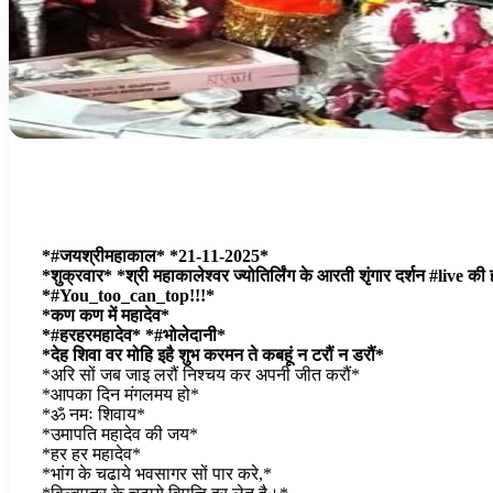
*#जयश्रीमहाकाल* *21-11-2025*
*शुक्रवार* *श्री महाकालेश्वर ज्योतिर्लिंग के आरती शृंगार दर्शन #live की 
*#You_too_can_top!!!*
*कण कण में महादेव*
*#हरहरमहादेव* *#भोलेदानी*
*देह शिवा वर मोहि इहै शुभ करमन ते कबहूं न टरौं न डरौं*
*अरि सों जब जाइ लरौं निश्चय कर अपनी जीत करौं*
*आपका दिन मंगलमय हो*
*ॐ नमः शिवाय*
*उमापति महादेव की जय*
*हर हर महादेव*
*भांग के चढाये भवसागर सों पार करे,*