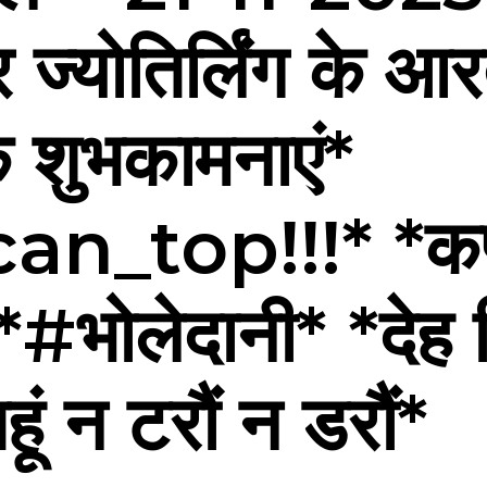
 ज्योतिर्लिंग के आर
क शुभकामनाएं*
_top!!!* *कण क
#भोलेदानी* *देह श
ं न टरौं न डरौं*