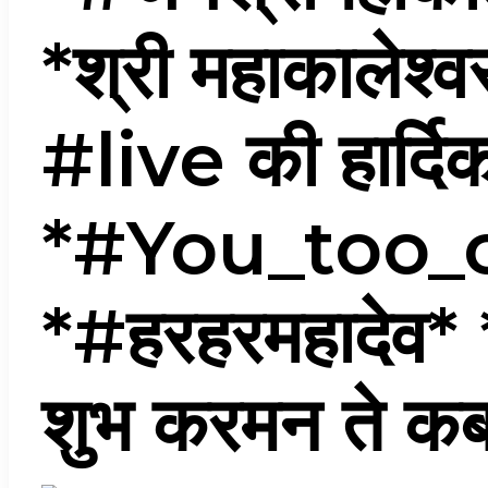
*श्री महाकालेश्वर
#live की हार्दि
*#You_too_can
*#हरहरमहादेव* *
शुभ करमन ते कबहू