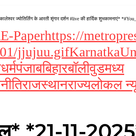
ेश्वर ज्योतिर्लिंग के आरती शृंगार दर्शन #live की हार्दिक शुभकामनाएं* *#Y
R
E-Paper
https://metropr
01/jjujuu.gif
Karnatka
Un
श
धर्म
पंजाब
बिहार
बॉलीवुड
मध्य
नीति
राजस्थान
राज्य
लोकल न्य
ल* *21-11-2025*