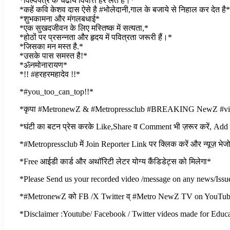
*विल्वपत्र के चढाये विपत्ति हर लेत है।*
*कहें कवि केशव दास ऐसे है #भोलेदानी,गाल के बजाये से निहाल कर देत है*
*शुभकामना और मंगलबधाई*
*एक सुखदजीवन के लिए मस्तिष्क में सत्यता,*
*होठों पर प्रसन्नता और हृदय में पवित्रता जरूरी हैं।*
*जिसका मन मस्त है.*
*उसके पास समस्त है!*
*ॐनमोनारायण*
*!! #हरहरमहादेव !!*
*#you_too_can_top!!*
*कृपा #MetronewZ & #Metropressclub #BREAKING NewZ #viralpos
*घंटी का बटन प्रेस करके Like,Share व Comment भी ज़रूर करें, Add
*#Metropressclub में Join Reporter Link पर क्लिक करें और न्यूज़ भेज
*Free आईडी कार्ड और अथॉरिटी लेटर योग्य कैंडिडेट्स को मिलेगा*
*Please Send us your recorded video /message on any news/Iss
*#MetronewZ को FB /X Twitter व् #Metro NewZ TV on YouTube पर न
*Disclaimer :Youtube/ Facebook / Twitter videos made for Educat