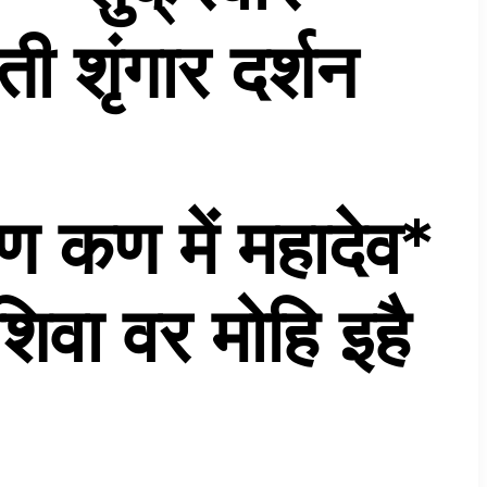
ती शृंगार दर्शन
ण में महादेव*
िवा वर मोहि इहै