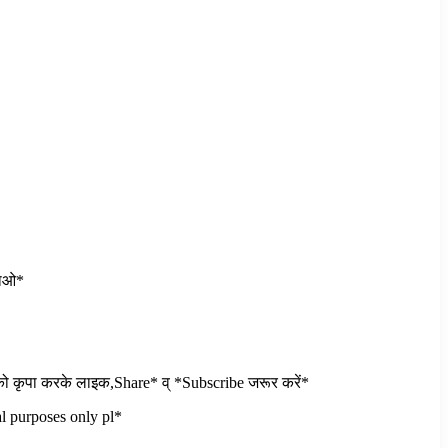
वाओ*
ो कृपा करके लाइक,Share* व् *Subscribe जरूर करें*
l purposes only pl*