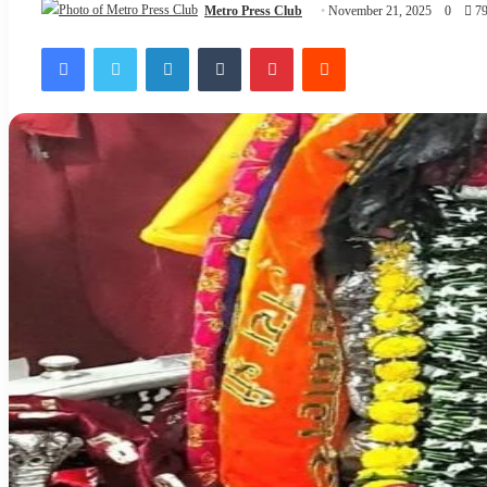
Metro Press Club
November 21, 2025
0
79
Facebook
Twitter
LinkedIn
Tumblr
Pinterest
Reddit