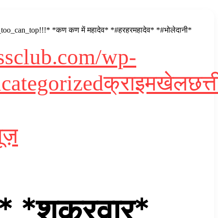
ou_too_can_top!!!* *कण कण में महादेव* *#हरहरमहादेव* *#भोलेदानी*
essclub.com/wp-
categorized
क्राइम
खेल
छत्
ूज़
 *शुक्रवार*