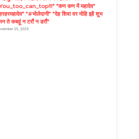
You_too_can_top!!!* *कण कण में महादेव*
रहरमहादेव* *#भोलेदानी* *देह शिवा वर मोहि इहै शुभ
न ते कबहूं न टरौं न डरौं*
ovember 25, 2025