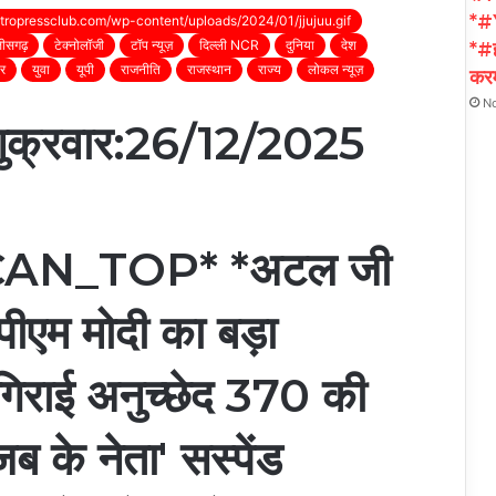
*#
etropressclub.com/wp-content/uploads/2024/01/jjujuu.gif
तीसगढ़
टेक्नोलॉजी
टॉप न्यूज़
दिल्ली NCR
दुनिया
देश
*#ह
्र
युवा
यूपी
राजनीति
राजस्थान
राज्य
लोकल न्यूज़
करम
N
्रवार:26/12/2025
AN_TOP* *अटल जी
पीएम मोदी का बड़ा
 गिराई अनुच्छेद 370 की
 के नेता' सस्पेंड