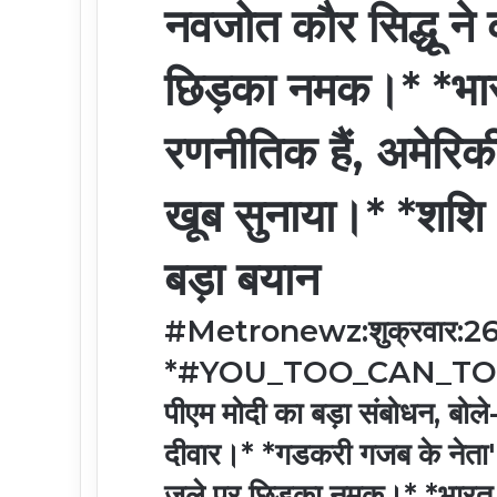
नवजोत कौर सिद्धू ने 
छिड़का नमक।* *भारत
रणनीतिक हैं, अमेरिकी
खूब सुनाया।* *शशि
बड़ा बयान
#Metronewz:शुक्रवार:26/1
*#YOU_TOO_CAN_TOP* *अ
पीएम मोदी का बड़ा संबोधन, बोले
दीवार।* *गडकरी गजब के नेता' सस
जले पर छिड़का नमक।* *भारत के 