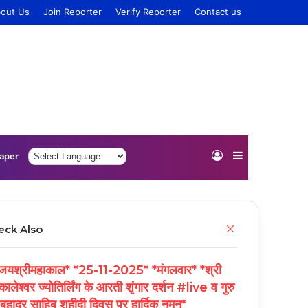
out Us
Join Reporter
Verify Reporter
Contact us
Log
Sidebar
aper
In
Close
eck Also
यश्रीमहाकाल* *25-11-2025* *मंगलवार* *श्री
कालेश्वर ज्योतिर्लिंग के आरती शृंगार दर्शन #live व गुरु
 बहादुर साहिब शहीदी दिवस पर हार्दिक नमन*