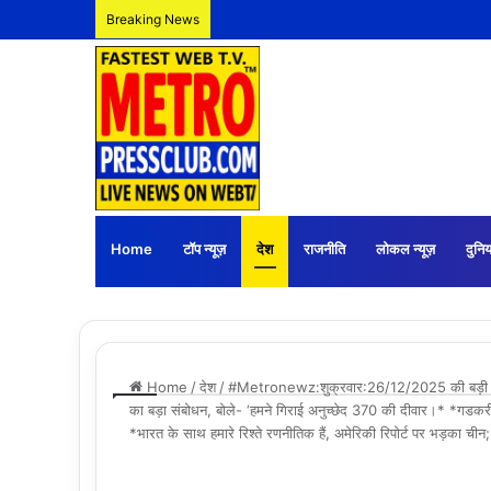
Breaking News
Home
टॉप न्यूज़
देश
राजनीति
लोकल न्यूज़
दुनिय
Home
/
देश
/
#Metronewz:शुक्रवार:26/12/2025 की बड़ी 
का बड़ा संबोधन, बोले- ‘हमने गिराई अनुच्छेद 370 की दीवार।* *गडकरी 
*भारत के साथ हमारे रिश्ते रणनीतिक हैं, अमेरिकी रिपोर्ट पर भड़का च