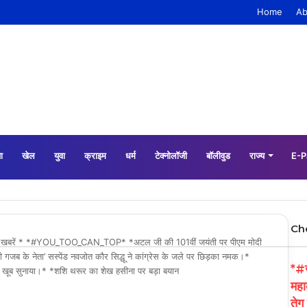
Home
Ab
ा
खेल
युवा
क्राइम
धर्म
टेक्नोलॉजी
बॉलीवुड
राज्य
E-P
Ch
खबरें * *#YOU_TOO_CAN_TOP* *अटल जी की 101वीं जयंती पर पीएम मोदी
गजब के नेता’ सस्पेंड नवजोत कौर सिद्धू ने कांग्रेस के जले पर छिड़का नमक।*
*#ज
ीन; खूब सुनाया।* *शशि थरूर का शेख हसीना पर बड़ा बयान
महा
तेग