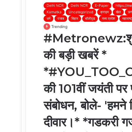
Delhi NCR
Delhi NCR
E-Paper
https://m
Karnatka
Uncategorized
क्राइम
खेल
छत्
धर्म
पंजाब
बिहार
बॉलीवुड
मध्य प्रदेश
महाराष्ट
Trending
#Metronewz:शुक
की बड़ी खबरें *
*#YOU_TOO_C
की 101वीं जयंती पर 
संबोधन, बोले- 'हमने
दीवार।* *गडकरी गजब